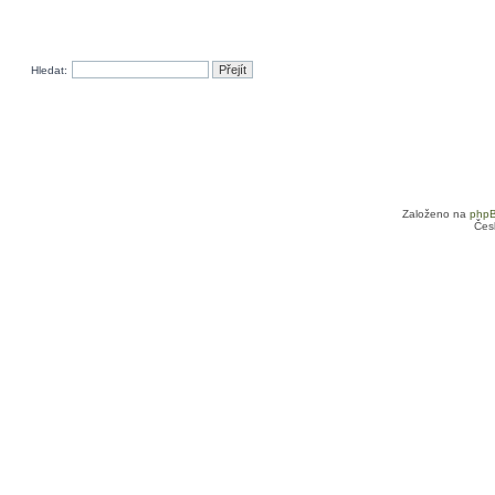
Hledat:
Založeno na
php
Čes