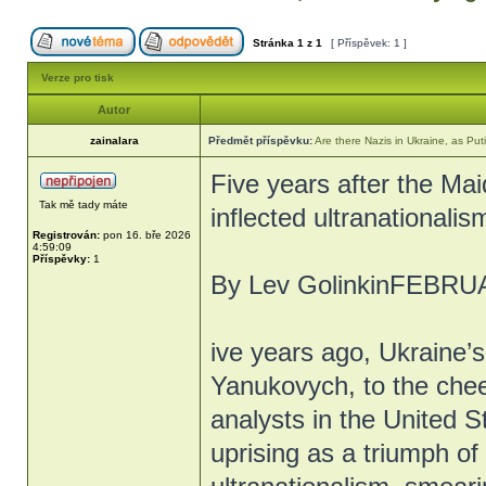
Stránka
1
z
1
[ Příspěvek: 1 ]
Verze pro tisk
Autor
zainalara
Předmět příspěvku:
Are there Nazis in Ukraine, as Puti
Five years after the Mai
Tak mě tady máte
inflected ultranationali
Registrován:
pon 16. bře 2026
4:59:09
Příspěvky:
1
By Lev GolinkinFEBRU
ive years ago, Ukraine’
Yanukovych, to the chee
analysts in the United 
uprising as a triumph o