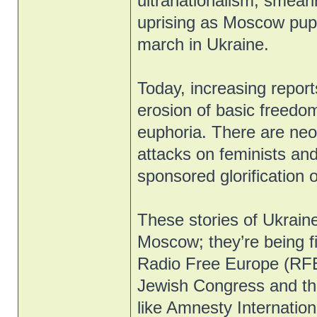
ultranationalism, smear
uprising as Moscow pup
march in Ukraine.
Today, increasing reports
erosion of basic freedoms
euphoria. There are ne
attacks on feminists an
sponsored glorification o
These stories of Ukraine
Moscow; they’re being f
Radio Free Europe (RFE
Jewish Congress and th
like Amnesty Internati