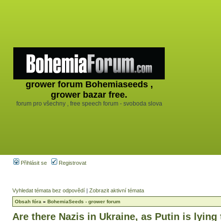
grower forum Bohemiaseeds ,
grower bazar free.
forum pro všechny , free speech forum - svoboda slova
Přihlásit se
Registrovat
Vyhledat témata bez odpovědí
|
Zobrazit aktivní témata
Obsah fóra
»
BohemiaSeeds - grower forum
Are there Nazis in Ukraine, as Putin is lying