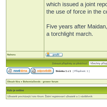
which issued a joint rep
the use of force in the 
Five years after Maidan
a torchlight march.
Nahoru
Zobrazit příspěvky za předchozí:
Stránka
1
z
1
[ Příspěvek: 1 ]
Obsah fóra
»
BohemiaSeeds - grower forum
Kdo je online
Uživatelé procházející toto fórum: Žádní registrovaní uživatelé a 1 návštěvník