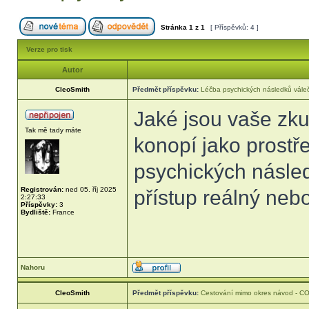
Stránka
1
z
1
[ Příspěvků: 4 ]
Verze pro tisk
Autor
CleoSmith
Předmět příspěvku:
Léčba psychických následků váleč
Jaké jsou vaše zku
Tak mě tady máte
konopí jako prostř
psychických násled
Registrován:
ned 05. říj 2025
přístup reálný neb
2:27:33
Příspěvky:
3
Bydliště:
France
Nahoru
CleoSmith
Předmět příspěvku:
Cestování mimo okres návod - C