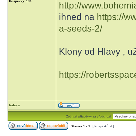
Příspěvky:
134
http://www.bohemi
ihned na
https://
a-seeds-2/
Klony od Hlavy , u
https://robertsspac
Nahoru
Zobrazit příspěvky za předchozí:
Stránka
1
z
1
[ Příspěvků: 4 ]