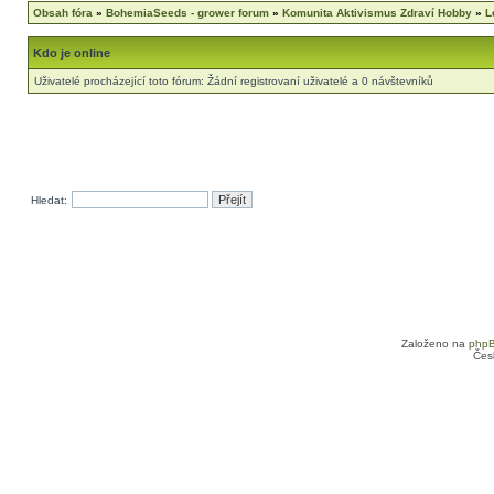
Obsah fóra
»
BohemiaSeeds - grower forum
»
Komunita Aktivismus Zdraví Hobby
»
L
Kdo je online
Uživatelé procházející toto fórum: Žádní registrovaní uživatelé a 0 návštevníků
Hledat:
Založeno na
php
Čes