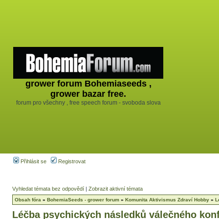
grower forum Bohemiaseeds ,
grower bazar free.
forum pro všechny , free speech forum - svoboda slova
Přihlásit se
Registrovat
Vyhledat témata bez odpovědí
|
Zobrazit aktivní témata
Obsah fóra
»
BohemiaSeeds - grower forum
»
Komunita Aktivismus Zdraví Hobby
»
L
Léčba psychických následků válečného konf