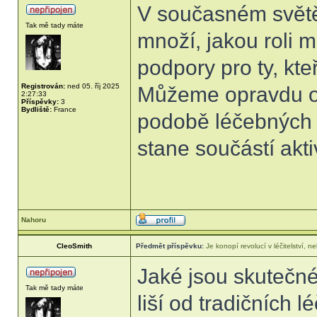
V současném světě,
Tak mě tady máte
množí, jakou roli m
podpory pro ty, kte
Registrován:
ned 05. říj 2025
Můžeme opravdu oč
2:27:33
Příspěvky:
3
Bydliště:
France
podobě léčebných 
stane součástí akt
Nahoru
CleoSmith
Předmět příspěvku:
Je konopí revolucí v léčitelství,
Jaké jsou skutečné
Tak mě tady máte
liší od tradičních