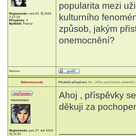
popularita mezi už
Registrován:
ned 05. říj 2025
kulturního fenomé
2:27:33
Příspěvky:
3
Bydliště:
France
způsob, jakým při
onemocnění?
Nahoru
Bohemiaseeds
Předmět příspěvku:
Re: Léčba psychických následků v
Ahoj , příspěvky sem
Administrátor
děkuji za pochope
______________
Registrován:
pon 27. led 2014
11:11:41