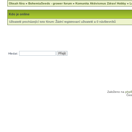
Obsah fóra
»
BohemiaSeeds - grower forum
»
Komunita Aktivismus Zdraví Hobby
»
L
Kdo je online
Uživatelé procházející toto fórum: Žádní registrovaní uživatelé a 0 návštevníků
Hledat:
Založeno na
php
Čes