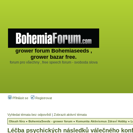
grower forum Bohemiaseeds ,
grower bazar free.
forum pro všechny , free speech forum - svoboda slova
Přihlásit se
Registrovat
Vyhledat témata bez odpovědí
|
Zobrazit aktivní témata
Obsah fóra
»
BohemiaSeeds - grower forum
»
Komunita Aktivismus Zdraví Hobby
»
L
Léčba psychických následků válečného konf