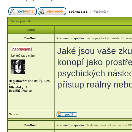
Stránka
1
z
1
[ Příspěvků: 4 ]
Verze pro tisk
Autor
CleoSmith
Předmět příspěvku:
Léčba psychických následků váleč
Jaké jsou vaše zku
Tak mě tady máte
konopí jako prostř
psychických násled
Registrován:
ned 05. říj 2025
přístup reálný neb
2:27:33
Příspěvky:
3
Bydliště:
France
Nahoru
CleoSmith
Předmět příspěvku:
Cestování mimo okres návod - C