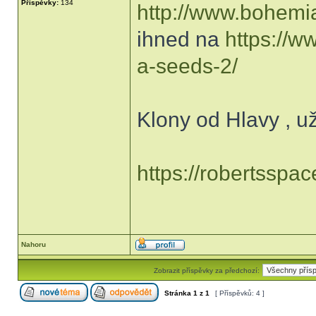
Příspěvky:
134
http://www.bohemi
ihned na
https://
a-seeds-2/
Klony od Hlavy , u
https://robertsspac
Nahoru
Zobrazit příspěvky za předchozí:
Stránka
1
z
1
[ Příspěvků: 4 ]