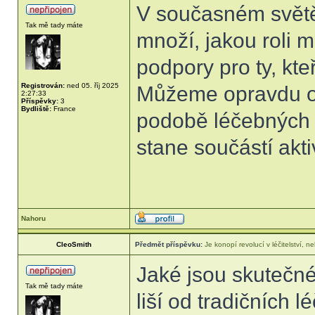
V současném světě,
Tak mě tady máte
množí, jakou roli m
podpory pro ty, kte
Registrován:
ned 05. říj 2025
Můžeme opravdu oč
2:27:33
Příspěvky:
3
Bydliště:
France
podobě léčebných 
stane součástí akt
Nahoru
CleoSmith
Předmět příspěvku:
Je konopí revolucí v léčitelství,
Jaké jsou skutečné
Tak mě tady máte
liší od tradičních