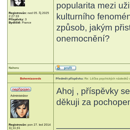
popularita mezi už
Registrován:
ned 05. říj 2025
kulturního fenomé
2:27:33
Příspěvky:
3
Bydliště:
France
způsob, jakým při
onemocnění?
Nahoru
Bohemiaseeds
Předmět příspěvku:
Re: Léčba psychických následků v
Ahoj , příspěvky sem
Administrátor
děkuji za pochope
______________
Registrován:
pon 27. led 2014
11:11:41