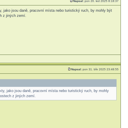
Napsal:
pon 20. led 2025 8:18:37
 jako jsou daně, pracovní místa nebo turistický ruch, by mohly být
h z jiných zemí.
Napsal:
pon 31. bře 2025 23:48:55
y, jako jsou daně, pracovní místa nebo turistický ruch, by mohly
ostech z jiných zemí.