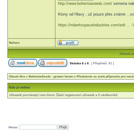
http://www.bohemiaseeds.com/
semena nak
Klony od Hlavy , už pouze přes známé ...so
https://robertsspaceindustries.com/enli ...
Nahoru
Zobrazit p
Stránka
6
z
6
[ Příspěvků: 81 ]
Obsah fóra
»
BohemiaSeeds - grower forum
»
Představte se aneb přípravka pro nov
Kdo je online
Uživatelé procházející toto fórum: Žádní registrovaní uživatelé a 0 návštevníků
Hledat: