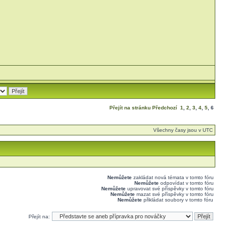
Přejít na stránku
Předchozí
1
,
2
,
3
,
4
,
5
,
6
Všechny časy jsou v UTC
Nemůžete
zakládat nová témata v tomto fóru
Nemůžete
odpovídat v tomto fóru
Nemůžete
upravovat své příspěvky v tomto fóru
Nemůžete
mazat své příspěvky v tomto fóru
Nemůžete
přikládat soubory v tomto fóru
Přejít na: