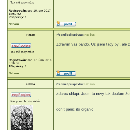
Tak mě tady máte
Registrován:
sob 16. pro 2017
18:52:52
Příspěvky:
1
Nahoru
Parao
Předmět příspěvku:
Re: čus
Zdravím vás bando. Už jsem tady byl, ale za
Tak mě tady máte
Registrován:
sob 17. úno 2018
8:16:36
Příspěvky:
1
Nahoru
keSSa
Předmět příspěvku:
Re: čus
Zdarec chlapi. Jsem tu nový tak doufám že t
Pár prvních příspěvků
_________________
don´t panic its organic.