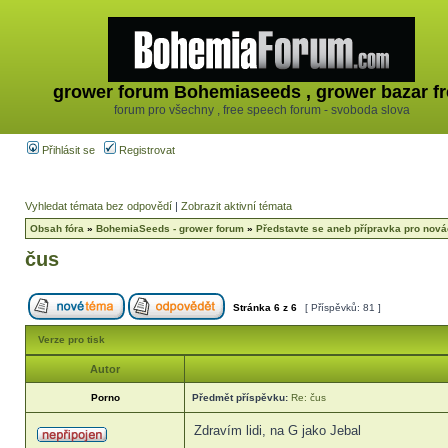
grower forum Bohemiaseeds , grower bazar fr
forum pro všechny , free speech forum - svoboda slova
Přihlásit se
Registrovat
Vyhledat témata bez odpovědí
|
Zobrazit aktivní témata
Obsah fóra
»
BohemiaSeeds - grower forum
»
Představte se aneb přípravka pro nov
čus
Stránka
6
z
6
[ Příspěvků: 81 ]
Verze pro tisk
Autor
Porno
Předmět příspěvku:
Re: čus
Zdravím lidi, na G jako Jebal