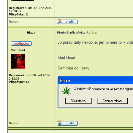
Registrován:
úte 12. úno 2019
19:28:09
Příspěvky:
11
Nahoru
Hlava
Předmět příspěvku:
Re: čus
Jo pořád tady někdo je, jen to není tolik vid
Mad Head
_________________
Mad Head
Semínka od Hlavy
Registrován:
stř 29. led 2014
2:32:33
Příspěvky:
437
Nahoru