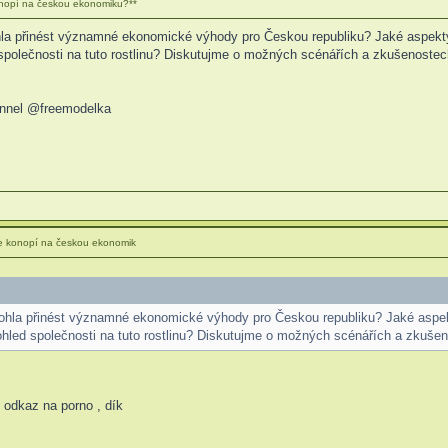
onopí na českou ekonomiku?**
ohla přinést významné ekonomické výhody pro Českou republiku? Jaké aspekty,
 společnosti na tuto rostlinu? Diskutujme o možných scénářích a zkušenostec
hannel @freemodelka
ce konopí na českou ekonomik
 mohla přinést významné ekonomické výhody pro Českou republiku? Jaké aspekt
pohled společnosti na tuto rostlinu? Diskutujme o možných scénářích a zkušen
odkaz na porno , dík