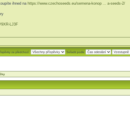
oupíte ihned na
https://www.czechoseeds.eu/semena-konop ... a-seeds-2/
ry
 -V9XR-LJ3F
říspěvky za předchozí:
Seřadit podle
áčky