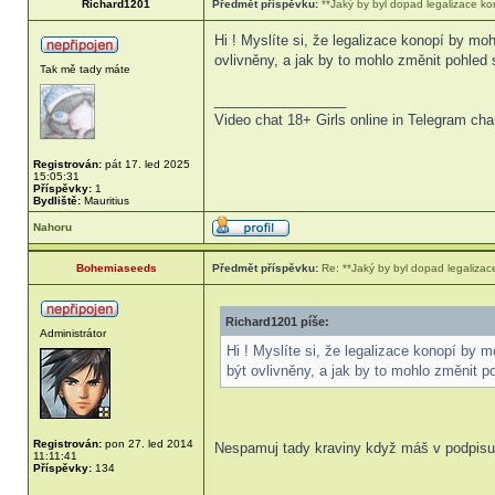
Richard1201
Předmět příspěvku:
**Jaký by byl dopad legalizace k
Hi ! Myslíte si, že legalizace konopí by m
ovlivněny, a jak by to mohlo změnit pohled
Tak mě tady máte
_________________
Video chat 18+ Girls online in Telegram c
Registrován:
pát 17. led 2025
15:05:31
Příspěvky:
1
Bydliště:
Mauritius
Nahoru
Bohemiaseeds
Předmět příspěvku:
Re: **Jaký by byl dopad legaliza
Richard1201 píše:
Administrátor
Hi ! Myslíte si, že legalizace konopí by
být ovlivněny, a jak by to mohlo změnit 
Registrován:
pon 27. led 2014
Nespamuj tady kraviny když máš v podpisu 
11:11:41
Příspěvky:
134
_________________