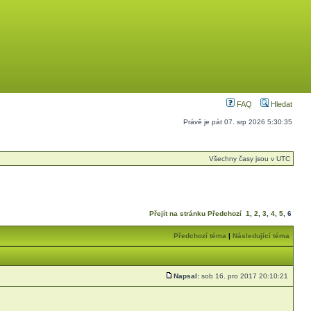
FAQ
Hledat
Právě je pát 07. srp 2026 5:30:35
Všechny časy jsou v UTC
Přejít na stránku
Předchozí
1
,
2
,
3
,
4
,
5
,
6
Předchozí téma
|
Následující téma
Napsal:
sob 16. pro 2017 20:10:21