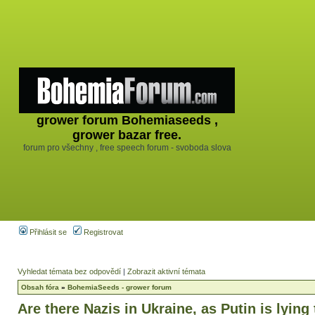
grower forum Bohemiaseeds ,
grower bazar free.
forum pro všechny , free speech forum - svoboda slova
Přihlásit se
Registrovat
Vyhledat témata bez odpovědí
|
Zobrazit aktivní témata
Obsah fóra
»
BohemiaSeeds - grower forum
Are there Nazis in Ukraine, as Putin is lying