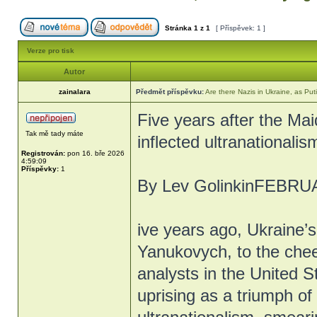
Stránka
1
z
1
[ Příspěvek: 1 ]
Verze pro tisk
Autor
zainalara
Předmět příspěvku:
Are there Nazis in Ukraine, as Puti
Five years after the Mai
Tak mě tady máte
inflected ultranationali
Registrován:
pon 16. bře 2026
4:59:09
Příspěvky:
1
By Lev GolinkinFEBRU
ive years ago, Ukraine’
Yanukovych, to the chee
analysts in the United 
uprising as a triumph o