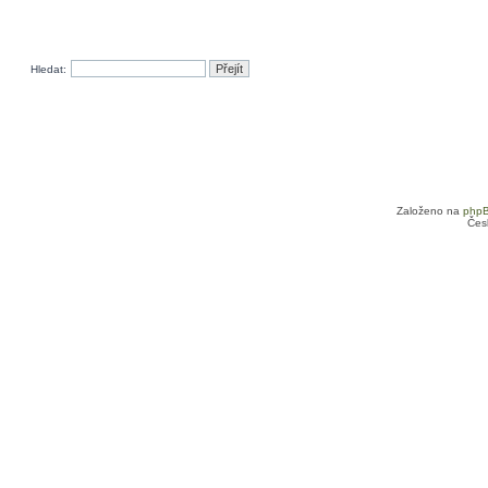
Hledat:
Založeno na
php
Čes