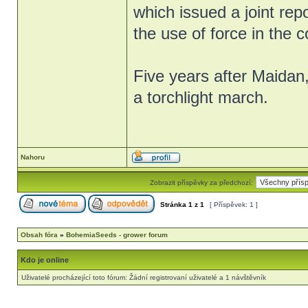
which issued a joint rep
the use of force in the 
Five years after Maidan
a torchlight march.
Nahoru
Zobrazit příspěvky za předchozí:
Stránka
1
z
1
[ Příspěvek: 1 ]
Obsah fóra
»
BohemiaSeeds - grower forum
Kdo je online
Uživatelé procházející toto fórum: Žádní registrovaní uživatelé a 1 návštěvník