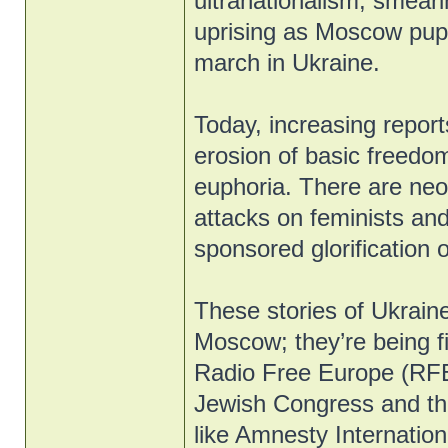
ultranationalism, smear
uprising as Moscow pup
march in Ukraine.
Today, increasing reports
erosion of basic freedoms
euphoria. There are ne
attacks on feminists an
sponsored glorification o
These stories of Ukraine
Moscow; they’re being f
Radio Free Europe (RFE
Jewish Congress and th
like Amnesty Internati