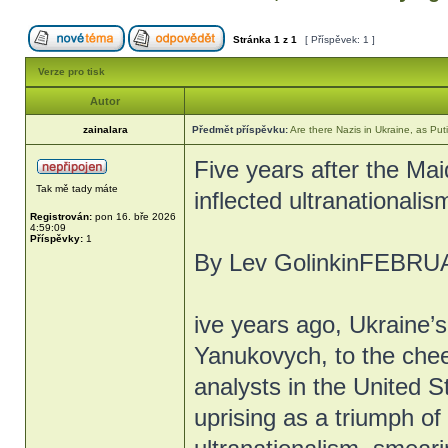
Stránka
1
z
1
[ Příspěvek: 1 ]
Verze pro tisk
Autor
zainalara
Předmět příspěvku:
Are there Nazis in Ukraine, as Puti
Five years after the Mai
Tak mě tady máte
inflected ultranationali
Registrován:
pon 16. bře 2026
4:59:09
Příspěvky:
1
By Lev GolinkinFEBRU
ive years ago, Ukraine’
Yanukovych, to the chee
analysts in the United 
uprising as a triumph o