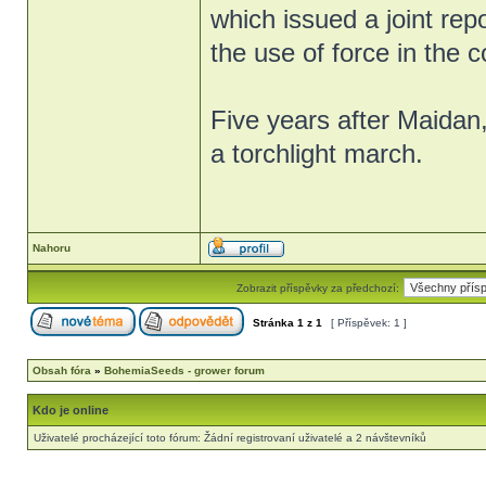
which issued a joint rep
the use of force in the 
Five years after Maidan
a torchlight march.
Nahoru
Zobrazit příspěvky za předchozí:
Stránka
1
z
1
[ Příspěvek: 1 ]
Obsah fóra
»
BohemiaSeeds - grower forum
Kdo je online
Uživatelé procházející toto fórum: Žádní registrovaní uživatelé a 2 návštevníků