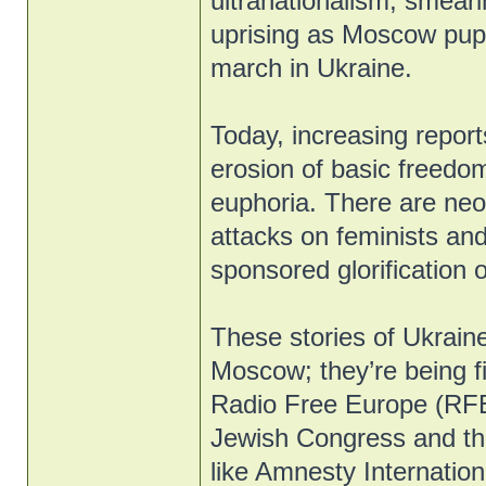
ultranationalism, smear
uprising as Moscow pup
march in Ukraine.
Today, increasing reports
erosion of basic freedoms
euphoria. There are ne
attacks on feminists an
sponsored glorification o
These stories of Ukraine
Moscow; they’re being f
Radio Free Europe (RFE
Jewish Congress and th
like Amnesty Internati