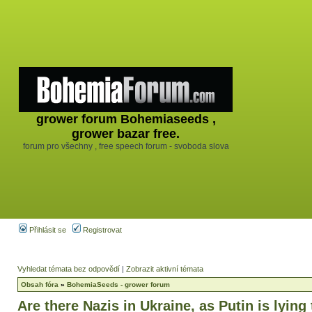
grower forum Bohemiaseeds ,
grower bazar free.
forum pro všechny , free speech forum - svoboda slova
Přihlásit se
Registrovat
Vyhledat témata bez odpovědí
|
Zobrazit aktivní témata
Obsah fóra
»
BohemiaSeeds - grower forum
Are there Nazis in Ukraine, as Putin is lying