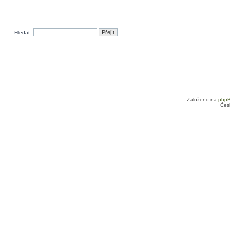
Hledat:
Založeno na
php
Čes