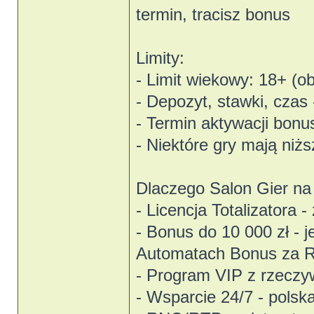
termin, tracisz bonus
Limity:
- Limit wiekowy: 18+ (
- Depozyt, stawki, czas
- Termin aktywacji bonus
- Niektóre gry mają niż
Dlaczego Salon Gier na
- Licencja Totalizatora 
- Bonus do 10 000 zł - 
Automatach Bonus za R
- Program VIP z rzeczywi
- Wsparcie 24/7 - polsk