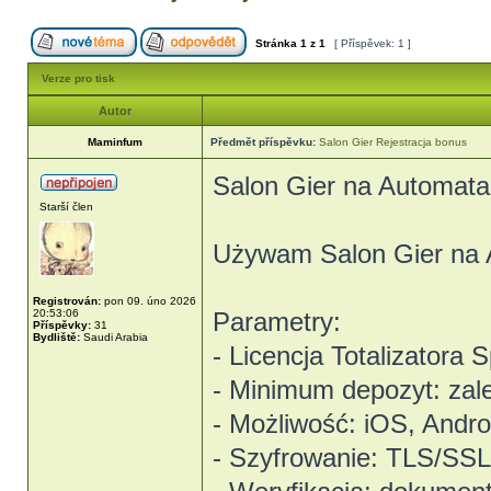
Stránka
1
z
1
[ Příspěvek: 1 ]
Verze pro tisk
Autor
Maminfum
Předmět příspěvku:
Salon Gier Rejestracja bonus
Salon Gier na Automata
Starší člen
Używam Salon Gier na A
Registrován:
pon 09. úno 2026
20:53:06
Parametry:
Příspěvky:
31
Bydliště:
Saudi Arabia
- Licencja Totalizatora
- Minimum depozyt: zal
- Możliwość: iOS, Andro
- Szyfrowanie: TLS/SSL