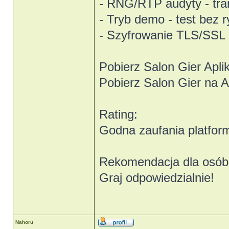
- RNG/RTP audyty - tra
- Tryb demo - test bez 
- Szyfrowanie TLS/SSL 
Pobierz Salon Gier Aplik
Pobierz Salon Gier na A
Rating:
Godna zaufania platfor
Rekomendacja dla osób
Graj odpowiedzialnie!
Nahoru