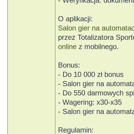
- Weryfikacja: dokumen
O aplikacji:
Salon gier na automatac
przez Totalizatora Spo
online
z mobilnego.
Bonus:
- Do 10 000 zł bonus
- Salon gier na automat
- Do 550 darmowych sp
- Wagering: x30-x35
- Salon gier na automata
Regulamin: