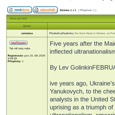
Stránka
1
z
1
[ Příspěvek: 1 ]
Verze pro tisk
Autor
zainalara
Předmět příspěvku:
Are there Nazis in Ukraine, as Puti
Five years after the Mai
Tak mě tady máte
inflected ultranationali
Registrován:
pon 16. bře 2026
4:59:09
Příspěvky:
1
By Lev GolinkinFEBRU
ive years ago, Ukraine’
Yanukovych, to the chee
analysts in the United 
uprising as a triumph o