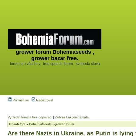
grower forum Bohemiaseeds ,
grower bazar free.
forum pro všechny , free speech forum - svoboda slova
Přihlásit se
Registrovat
Vyhledat témata bez odpovědí
|
Zobrazit aktivní témata
Obsah fóra
»
BohemiaSeeds - grower forum
Are there Nazis in Ukraine, as Putin is lying