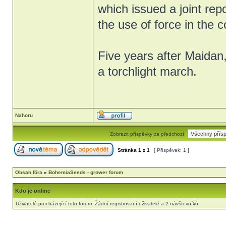
which issued a joint rep
the use of force in the 
Five years after Maidan
a torchlight march.
Nahoru
Zobrazit příspěvky za předchozí:
Stránka
1
z
1
[ Příspěvek: 1 ]
Obsah fóra
»
BohemiaSeeds - grower forum
Kdo je online
Uživatelé procházející toto fórum: Žádní registrovaní uživatelé a 2 návštevníků