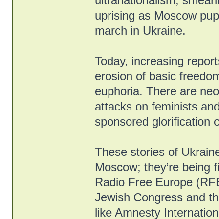
ultranationalism, smear
uprising as Moscow pup
march in Ukraine.
Today, increasing reports
erosion of basic freedoms
euphoria. There are ne
attacks on feminists an
sponsored glorification o
These stories of Ukraine
Moscow; they’re being f
Radio Free Europe (RFE
Jewish Congress and th
like Amnesty Internati