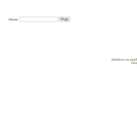
Hledat:
Založeno na
php
Čes