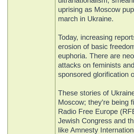
ultranationalism, smear
uprising as Moscow pup
march in Ukraine.
Today, increasing reports
erosion of basic freedoms
euphoria. There are ne
attacks on feminists an
sponsored glorification o
These stories of Ukraine
Moscow; they’re being f
Radio Free Europe (RFE
Jewish Congress and th
like Amnesty Internati