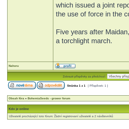
which issued a joint rep
the use of force in the 
Five years after Maidan
a torchlight march.
Nahoru
Zobrazit příspěvky za předchozí:
Stránka
1
z
1
[ Příspěvek: 1 ]
Obsah fóra
»
BohemiaSeeds - grower forum
Kdo je online
Uživatelé procházející toto fórum: Žádní registrovaní uživatelé a 2 návštevníků