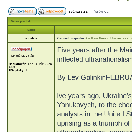
Stránka
1
z
1
[ Příspěvek: 1 ]
Verze pro tisk
Autor
zainalara
Předmět příspěvku:
Are there Nazis in Ukraine, as Puti
Five years after the Mai
Tak mě tady máte
inflected ultranationali
Registrován:
pon 16. bře 2026
4:59:09
Příspěvky:
1
By Lev GolinkinFEBRU
ive years ago, Ukraine’
Yanukovych, to the chee
analysts in the United 
uprising as a triumph o