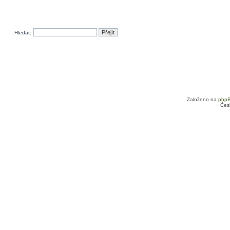
Hledat:
Založeno na
php
Čes