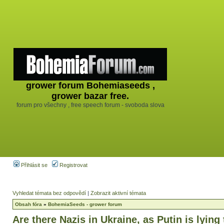
grower forum Bohemiaseeds ,
grower bazar free.
forum pro všechny , free speech forum - svoboda slova
Přihlásit se
Registrovat
Vyhledat témata bez odpovědí
|
Zobrazit aktivní témata
Obsah fóra
»
BohemiaSeeds - grower forum
Are there Nazis in Ukraine, as Putin is lying