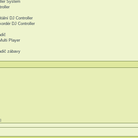
ller System
roller
ální DJ Controller
ordér DJ Controller
dič
ulti Player
adič zábavy
]