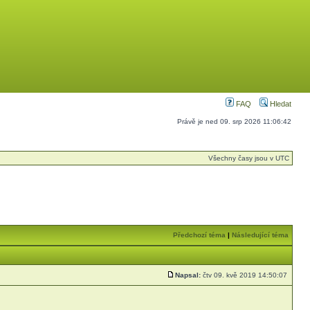
FAQ
Hledat
Právě je ned 09. srp 2026 11:06:42
Všechny časy jsou v UTC
Předchozí téma
|
Následující téma
Napsal:
čtv 09. kvě 2019 14:50:07