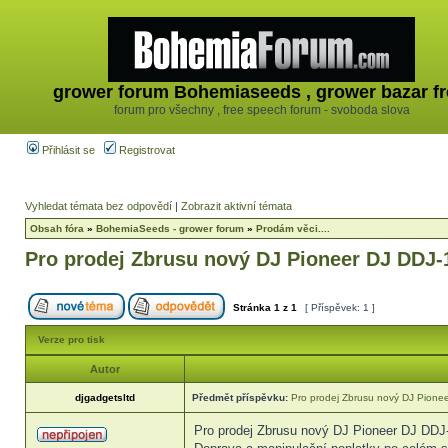
grower forum Bohemiaseeds , grower bazar fr
forum pro všechny , free speech forum - svoboda slova
Přihlásit se
Registrovat
Vyhledat témata bez odpovědí
|
Zobrazit aktivní témata
Obsah fóra
»
BohemiaSeeds - grower forum
»
Prodám věci....
Pro prodej Zbrusu nový DJ Pioneer DJ DDJ-
Stránka
1
z
1
[ Příspěvek: 1 ]
Verze pro tisk
Autor
djgadgetsltd
Předmět příspěvku:
Pro prodej Zbrusu nový DJ Pione
Pro prodej Zbrusu nový DJ Pioneer DJ DDJ-1