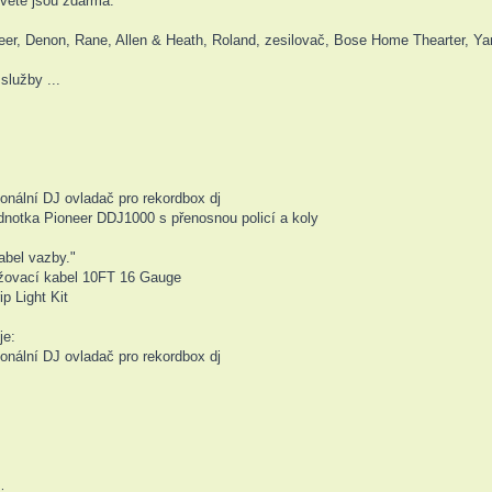
větě jsou zdarma.
neer, Denon, Rane, Allen & Heath, Roland, zesilovač, Bose Home Thearter, Y
služby ...
onální DJ ovladač pro rekordbox dj
dnotka Pioneer DDJ1000 s přenosnou policí a koly
abel vazby."
užovací kabel 10FT 16 Gauge
p Light Kit
je:
onální DJ ovladač pro rekordbox dj