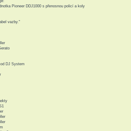
je:
dnotka Pioneer DDJ1000 s přenosnou policí a koly
abel vazby."
ler
Serato
Pod DJ System
r
fekty
-S1
er
ler
ler
em