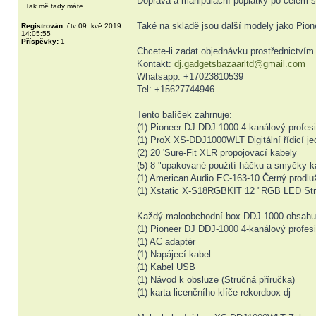
Doprava a manipulační poplatky po celém s
Tak mě tady máte
Také na skladě jsou další modely jako Pio
Registrován:
čtv 09. kvě 2019
14:05:55
Příspěvky:
1
Chcete-li zadat objednávku prostřednictvím 
Kontakt:
dj.gadgetsbazaarltd@gmail.com
Whatsapp: +17023810539
Tel: +15627744946
Tento balíček zahrnuje:
(1) Pioneer DJ DDJ-1000 4-kanálový profesi
(1) ProX XS-DDJ1000WLT Digitální řídicí je
(2) 20 'Sure-Fit XLR propojovací kabely
(5) 8 "opakované použití háčku a smyčky k
(1) American Audio EC-163-10 Černý prodl
(1) Xstatic X-S18RGBKIT 12 "RGB LED Stri
Každý maloobchodní box DDJ-1000 obsahu
(1) Pioneer DJ DDJ-1000 4-kanálový profesi
(1) AC adaptér
(1) Napájecí kabel
(1) Kabel USB
(1) Návod k obsluze (Stručná příručka)
(1) karta licenčního klíče rekordbox dj