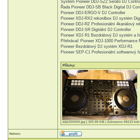
Systém Pioneer DDJ-SZ2 ​​Serato DJ Contro
Řada Pioneer DDJ-SB Black Digital DJ Cont
Pioneer DDJ-ERGO-V DJ Controller
Pioneer XDJ-RX2 rekordbox DJ systém Digit
Pioneer DDJ-RZ Profesionální 4kanálový rek
Pioneer DDJ-SR Digitální DJ Controller
Pioneer XDJ R1 Bezdrátový DJ systém a řa
Přehrávač Pioneer XDJ-1000 Performance M
Pioneer Bezdrátový DJ systém XDJ-R1
Pioneer SEP-C1 Profesionální softwarový ř
Přílohy:
ddj1000000.jpg [ 305.99 KiB | Zobrazeno 69233 krát 
Nahoru