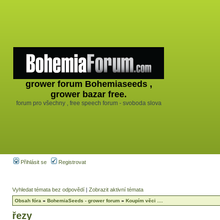
grower forum Bohemiaseeds ,
grower bazar free.
forum pro všechny , free speech forum - svoboda slova
Přihlásit se
Registrovat
Vyhledat témata bez odpovědí
|
Zobrazit aktivní témata
Obsah fóra
»
BohemiaSeeds - grower forum
»
Koupím věci ....
řezy