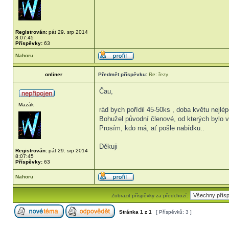
Registrován:
pát 29. srp 2014
8:07:45
Příspěvky:
63
Nahoru
onliner
Předmět příspěvku:
Re: řezy
Čau,
Mazák
rád bych pořídil 45-50ks , doba květu nejlé
Bohužel původní členové, od kterých bylo v
Prosím, kdo má, ať pošle nabídku..
Děkuji
Registrován:
pát 29. srp 2014
8:07:45
Příspěvky:
63
Nahoru
Zobrazit příspěvky za předchozí:
Stránka
1
z
1
[ Příspěvků: 3 ]