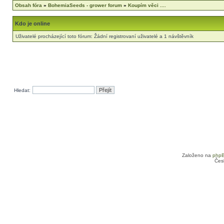
Obsah fóra
»
BohemiaSeeds - grower forum
»
Koupím věci ....
Kdo je online
Uživatelé procházející toto fórum: Žádní registrovaní uživatelé a 1 návštěvník
Hledat:
Založeno na
php
Čes