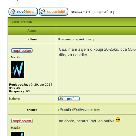
Stránka
1
z
1
[ Příspěvků: 3 ]
Verze pro tisk
Autor
onliner
Předmět příspěvku:
řezy
Čau, mám zájem o koupi 20-25ks, cca 55-65
díky za nabídky
Mazák
Registrován:
pát 29. srp 2014
8:07:45
Příspěvky:
63
Nahoru
onliner
Předmět příspěvku:
Re: řezy
no dobře, nemusí být jen sativa
Mazák