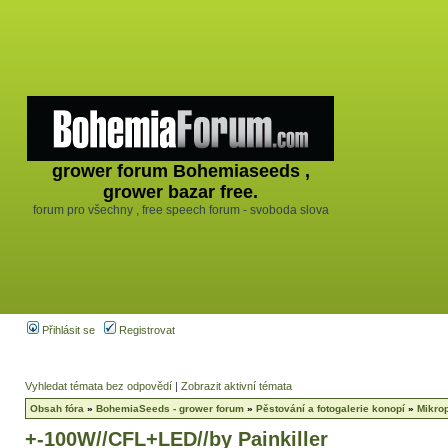
grower forum Bohemiaseeds ,
grower bazar free.
forum pro všechny , free speech forum - svoboda slova
Přihlásit se
Registrovat
Vyhledat témata bez odpovědí
|
Zobrazit aktivní témata
Obsah fóra
»
BohemiaSeeds - grower forum
»
Pěstování a fotogalerie konopí
»
Mikro
+-100W//CFL+LED//by Painkiller