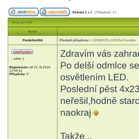
Stránka
1
z
1
[ Příspěvků: 4 ]
Verze pro tisk
Autor
Painkiller666
Předmět příspěvku:
+-100W//CFL+LED//by Painkiller
Zdravím vás zahra
...pátej :)
Po delší odmlce se 
Registrován:
stř 12. říj 2016
12:56:41
osvětlením LED.
Příspěvky:
5
Poslední pěst 4x2
neřešil,hodně staros
naokraj
Takže...