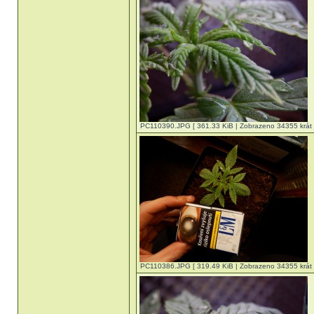
PC110390.JPG [ 361.33 KiB | Zobrazeno 34355 krát 
PC110386.JPG [ 319.49 KiB | Zobrazeno 34355 krát 