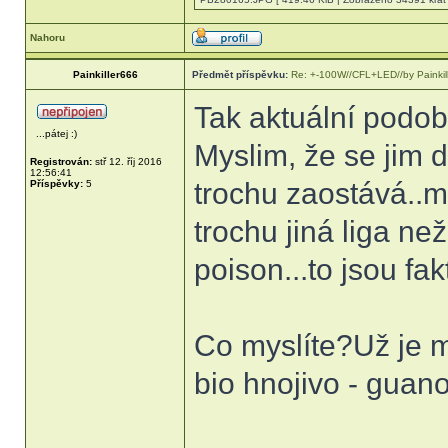
Nahoru
Painkiller666
Předmět příspěvku:
Re: +-100W//CFL+LED//by Painkil
Tak aktuální podob
...pátej :)
Myslim, že se jim d
Registrován:
stř 12. říj 2016
12:56:41
trochu zaostává..mys
Příspěvky:
5
trochu jiná liga n
poison...to jsou f
Co myslíte?Už je m
bio hnojivo - guano