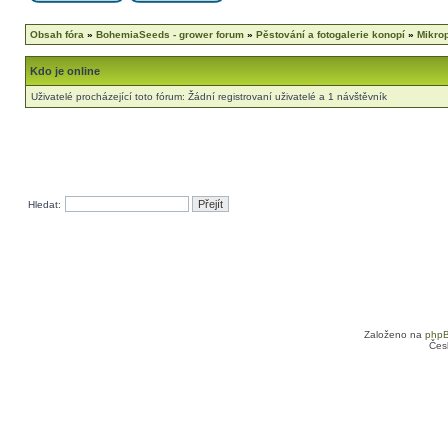
Obsah fóra
»
BohemiaSeeds - grower forum
»
Pěstování a fotogalerie konopí
»
Mikro
Kdo je online
Uživatelé procházející toto fórum: Žádní registrovaní uživatelé a 1 návštěvník
Hledat:
Založeno na
php
Čes