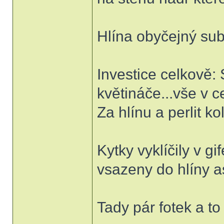
Hlína obyčejný subs
Investice celkově:
květináče...vše v 
Za hlínu a perlit 
Kytky vyklíčily v gi
vsazeny do hlíny as
Tady pár fotek a to