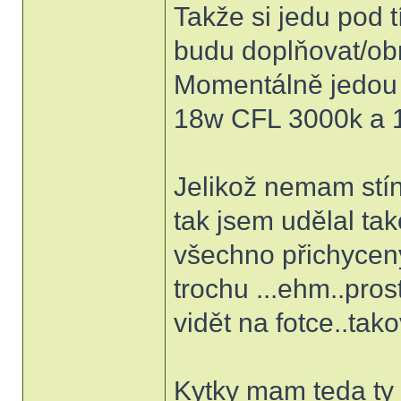
Takže si jedu pod 
budu doplňovat/o
Momentálně jedou 
18w CFL 3000k a 
Jelikož nemam stíní
tak jsem udělal tak
všechno přichycen
trochu ...ehm..pro
vidět na fotce..tak
Kytky mam teda ty c