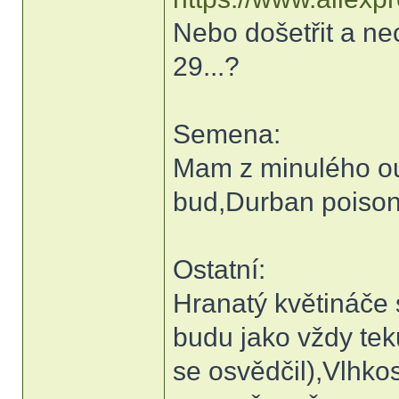
Nebo došetřit a nec
29...?
Semena:
Mam z minulého o
bud,Durban poison
Ostatní:
Hranatý květináče 
budu jako vždy te
se osvědčil),Vlhko