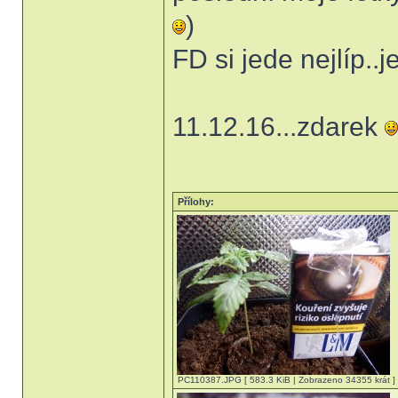
)
FD si jede nejlíp..
11.12.16...zdarek
Přílohy:
PC110387.JPG [ 583.3 KiB | Zobrazeno 34355 krát ]