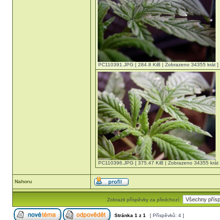
PC110391.JPG [ 284.8 KiB | Zobrazeno 34355 krát ]
PC110396.JPG [ 375.47 KiB | Zobrazeno 34355 krát 
Nahoru
Zobrazit příspěvky za předchozí:
Stránka
1
z
1
[ Příspěvků: 4 ]