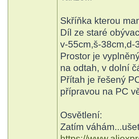
Skříňka kterou mam
Díl ze staré obývac
v-55cm,š-38cm,d-
Prostor je vyplněný
na odtah, v dolní č
Přítah je řešený P
přípravou na PC vě
Osvětlení:
Zatím váhám...ušet
https://www.aliexp