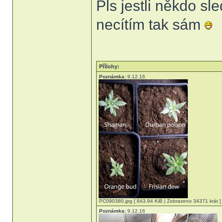
Pls jestli někdo sl
necítím tak sám
Přílohy:
Poznámka:
9.12.16
PC090380.jpg [ 843.94 KiB | Zobrazeno 34371 krát ]
Poznámka:
9.12.16