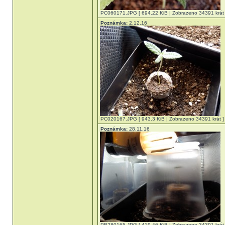
PC060171.JPG [ 694.22 KiB | Zobrazeno 34391 krát 
Poznámka:
2.12.16
PC020167.JPG [ 943.3 KiB | Zobrazeno 34391 krát ]
Poznámka:
28.11.16
PB280165.JPG [ 419.46 KiB | Zobrazeno 34391 krát 