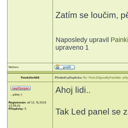
Zatím se loučim, p
Naposledy upravil
Paink
upraveno 1
Nahoru
Painkiller666
Předmět příspěvku:
Re: FirstLEDgrowByPainkiller -příp
Ahoj lidi..
...pátej :)
Registrován:
stř 12. říj 2016
12:56:41
Tak Led panel se z
Příspěvky:
5