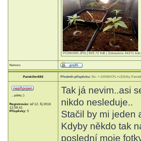
PC090385.JPG [ 805.72 KiB | Zobrazeno 34371 krát 
Nahoru
Painkiller666
Předmět příspěvku:
Re: +-100W//CFL+LED//by Painkil
Tak já nevim..asi s
...pátej :)
nikdo nesleduje..
Registrován:
stř 12. říj 2016
12:56:41
Stačil by mi jeden
Příspěvky:
5
Kdyby někdo tak na
poslední moje fotk