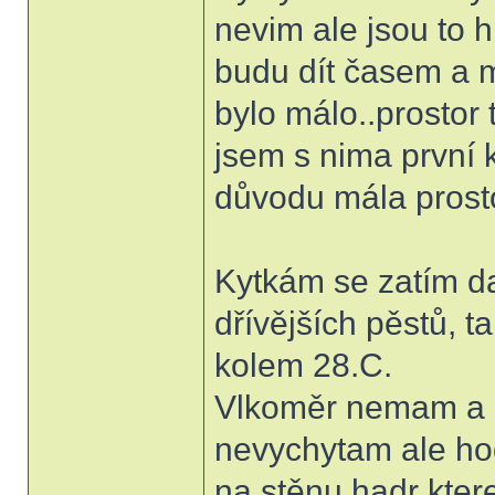
nevim ale jsou to 
budu dít časem a 
bylo málo..prostor 
jsem s nima první 
důvodu mála prosto
Kytkám se zatím dař
dřívějších pěstů, t
kolem 28.C.
Vlkoměr nemam a an
nevychytam ale ho
na stěnu hadr ktere