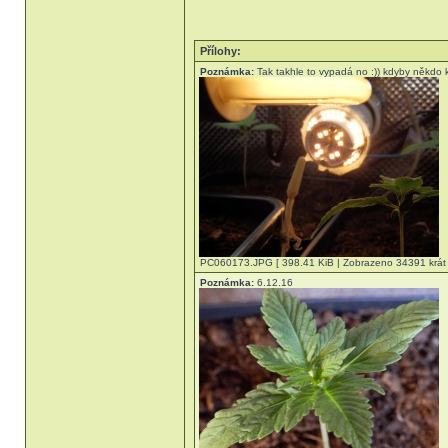
Přílohy:
Poznámka:
Tak takhle to vypadá no :)) kdyby někdo k
PC060173.JPG [ 398.41 KiB | Zobrazeno 34391 krát 
Poznámka:
6.12.16