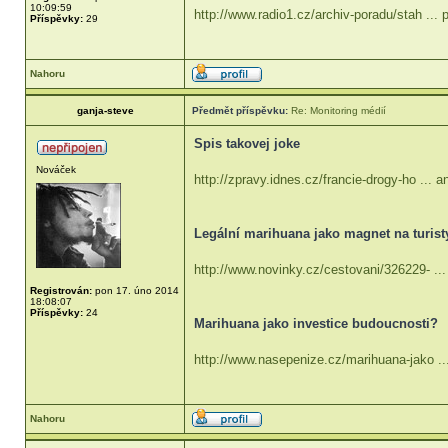
10:09:59
http://www.radio1.cz/archiv-poradu/stah ...
Příspěvky:
29
Nahoru
ganja-steve
Předmět příspěvku:
Re: Monitoring médií
Spis takovej joke
Nováček
http://zpravy.idnes.cz/francie-drogy-ho ... a
Legální marihuana jako magnet na turist
http://www.novinky.cz/cestovani/326229- ... 
Registrován:
pon 17. úno 2014
18:08:07
Příspěvky:
24
Marihuana jako investice budoucnosti?
http://www.nasepenize.cz/marihuana-jako ..
Nahoru