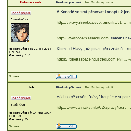
Bohemiaseeds
Předmět příspěvku:
Re: Monitoring médií
V Kanadě se smí pěstovat konopí už jen 
Administrátor
http://zpravy.ihned.cz/svet-amerika/c1- ...
_________________
http://www.bohemiaseeds.com/
semena nak
Klony od Hlavy , už pouze přes známé ...so
Registrován:
pon 27. led 2014
11:11:41
Příspěvky:
134
https://robertsspaceindustries.com/enli ...
Nahoru
deth
Předmět příspěvku:
Re: Monitoring médií
Věci na pěstování "trávy" koupíte v superm
Starší člen
http://www.cannabis.info/CZ/zpravy/radi ... 
Registrován:
pát 14. úno 2014
10:09:59
Příspěvky:
29
Nahoru