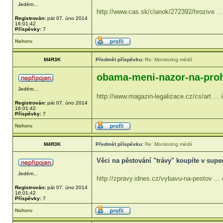
Jedém...
http://www.cas.sk/clanok/272392/hrozive ...
Registrován:
pát 07. úno 2014
16:01:42
Příspěvky:
7
Nahoru
M4R3K
Předmět příspěvku:
Re: Monitoring médií
obama-meni-nazor-na-proh
Jedém...
http://www.magazin-legalizace.cz/cs/art ... 
Registrován:
pát 07. úno 2014
16:01:42
Příspěvky:
7
Nahoru
M4R3K
Předmět příspěvku:
Re: Monitoring médií
Věci na pěstování "trávy" koupíte v super
Jedém...
http://zpravy.idnes.cz/vybavu-na-pestov ...
Registrován:
pát 07. úno 2014
16:01:42
Příspěvky:
7
Nahoru