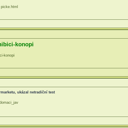
 picke.html
ibici-konopi
ici-konopi
marketu, ukázal netradiční test
 domaci_jav