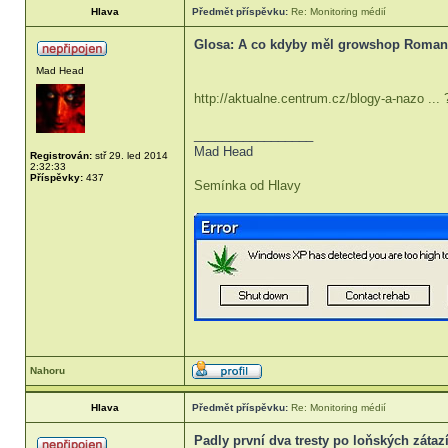
Hlava
Předmět příspěvku:
Re: Monitoring médií
Glosa: A co kdyby měl growshop Roma
Mad Head
http://aktualne.centrum.cz/blogy-a-nazo ...
_________________
Mad Head
Registrován:
stř 29. led 2014
2:32:33
Příspěvky:
437
Semínka od Hlavy
Nahoru
Hlava
Předmět příspěvku:
Re: Monitoring médií
Padly první dva tresty po loňských záta