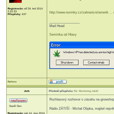
Registrován:
stř 29. led 2014
2:32:33
http://www.novinky.cz/zahranicni/amerik ...
Příspěvky:
437
_________________
Mad Head
Semínka od Hlavy
Nahoru
deth
Předmět příspěvku:
Re: Monitoring médií
Rozhlasový rozhovor o zásahu na growshopy
Starší člen
Rádio ZÁTIŠÍ - Michal Otipka, majitel nej
Registrován:
pát 14. úno 2014