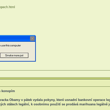
 opech.html
s konopím
Baracka Obamy v pátek vydala pokyny, které usnadní bankovní operace
ckých státech legální, k osobnímu použití se prodává marihuana legálně