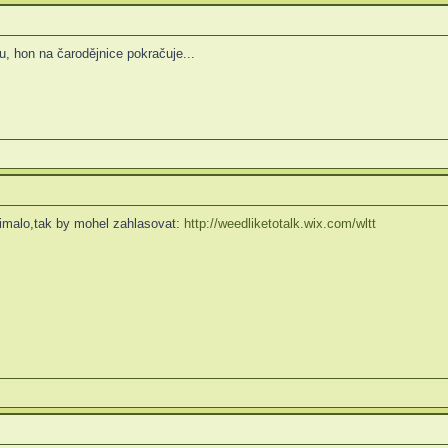
, hon na čarodějnice pokračuje...
jimalo,tak by mohel zahlasovat:
http://weedliketotalk.wix.com/wltt