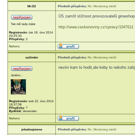
Mr.OZ
Předmět příspěvku:
Re: Monitoring médií
ÚS zamítl stížnost provozovatelů growshopu
Tak mě tady máte
http://www.ceskenoviny.cz/zpravy/1047611
Registrován:
úte 18. úno 2014
20:25:33
Příspěvky:
2
Nahoru
sailinder
Předmět příspěvku:
Re: Monitoring médií
nevim kam to hodit,ale keby to nekoho zah
Jedém...
Registrován:
sob 22. úno 2014
18:37:58
Příspěvky:
7
Bydliště:
slovensko
Nahoru
jebutinajmeno
Předmět příspěvku:
Re: Monitoring médií