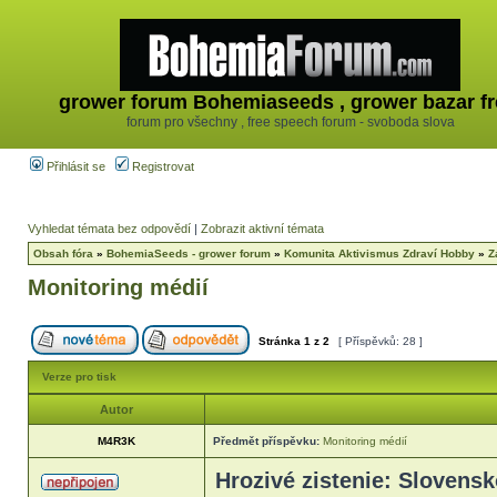
grower forum Bohemiaseeds , grower bazar fr
forum pro všechny , free speech forum - svoboda slova
Přihlásit se
Registrovat
Vyhledat témata bez odpovědí
|
Zobrazit aktivní témata
Obsah fóra
»
BohemiaSeeds - grower forum
»
Komunita Aktivismus Zdraví Hobby
»
Z
Monitoring médií
Stránka
1
z
2
[ Příspěvků: 28 ]
Verze pro tisk
Autor
M4R3K
Předmět příspěvku:
Monitoring médií
Hrozivé zistenie: Slovensk