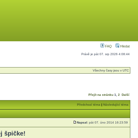
FAQ
Hledat
Právě je pát 07. srp 2026 4:08:44
Všechny časy jsou v UTC
Přejít na stránku
1
,
2
Další
Předchozí téma
|
Následující téma
Napsal:
pát 07. úno 2014 16:23:59
j špičke!