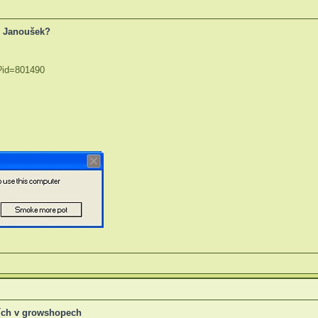
n Janoušek?
 ?id=801490
zích v growshopech