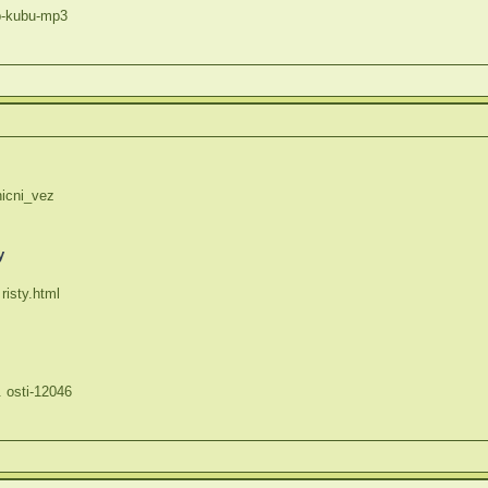
 p-kubu-mp3
nicni_vez
y
risty.html
. osti-12046