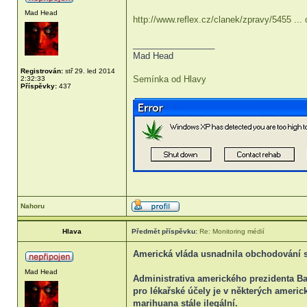
Mad Head
http://www.reflex.cz/clanek/zpravy/5455 ...
_________________
Mad Head
Registrován:
stř 29. led 2014
Semínka od Hlavy
2:32:33
Příspěvky:
437
Nahoru
Hlava
Předmět příspěvku:
Re: Monitoring médií
Americká vláda usnadnila obchodování 
Mad Head
Administrativa amerického prezidenta 
pro lékařské účely je v některých ameri
marihuana stále ilegální.