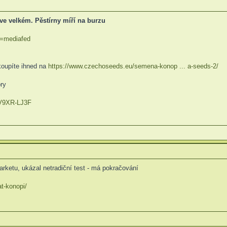
ve velkém. Pěstírny míří na burzu
 n=mediafed
oupíte ihned na
https://www.czechoseeds.eu/semena-konop ... a-seeds-2/
ry
 -V9XR-LJ3F
arketu, ukázal netradiční test - má pokračování
at-konopi/