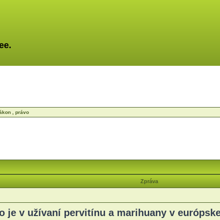
ee.
ákon , právo
Zpráva
o je v užívaní pervitínu a marihuany v európske