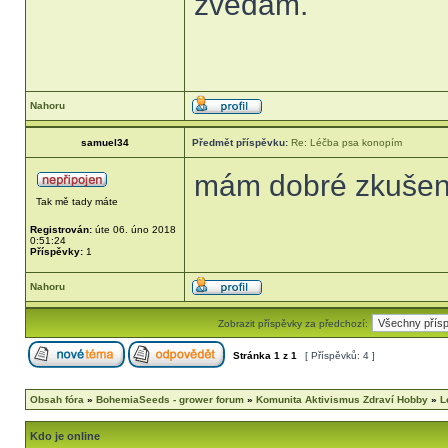
zvedám.
Nahoru
samuel34
Předmět příspěvku:
Re: Léčba psa konopím
mám dobré zkušeno
Tak mě tady máte
Registrován:
úte 06. úno 2018
0:51:24
Příspěvky:
1
Nahoru
Zobrazit příspěvky za předchozí:
Stránka
1
z
1
[ Příspěvků: 4 ]
Obsah fóra
»
BohemiaSeeds - grower forum
»
Komunita Aktivismus Zdraví Hobby
»
L
Kdo je online