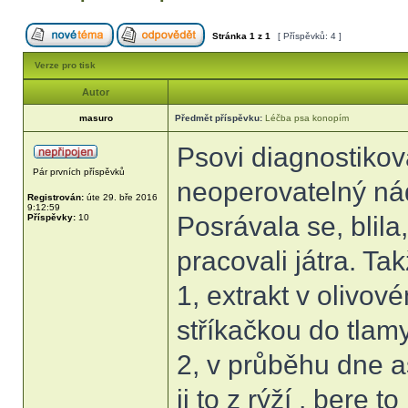
Stránka
1
z
1
[ Příspěvků: 4 ]
Verze pro tisk
Autor
masuro
Předmět příspěvku:
Léčba psa konopím
Psovi diagnostikova
Pár prvních příspěvků
neoperovatelný nádo
Registrován:
úte 29. bře 2016
9:12:59
Posrávala se, blila
Příspěvky:
10
pracovali játra. Ta
1, extrakt v olivov
stříkačkou do tlam
2, v průběhu dne a
ji to z rýží , bere 