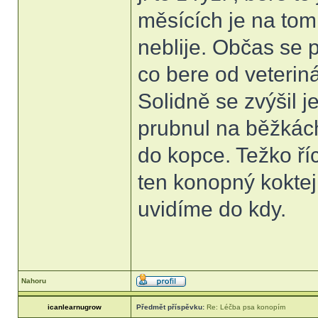
měsících je na tom
neblije. Občas se 
co bere od veteriná
Solidně se zvýšil j
prubnul na běžkách
do kopce. Težko ří
ten konopný koktej
uvidíme do kdy.
Nahoru
icanlearnugrow
Předmět příspěvku:
Re: Léčba psa konopím