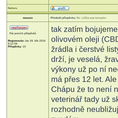
Nahoru
masuro
Předmět příspěvku:
Re: Léčba psa konopím
tak zatím bojujeme
Pár prvních příspěvků
olivovém oleji (CB
Registrován:
úte 29. bře 2016
9:12:59
žrádla i čerstvé li
Příspěvky:
10
drží, je veselá, žr
výkony už po ní nec
má přes 12 let. Ale
Chápu že to není n
veterinář tady už s
rozhodně neubližu