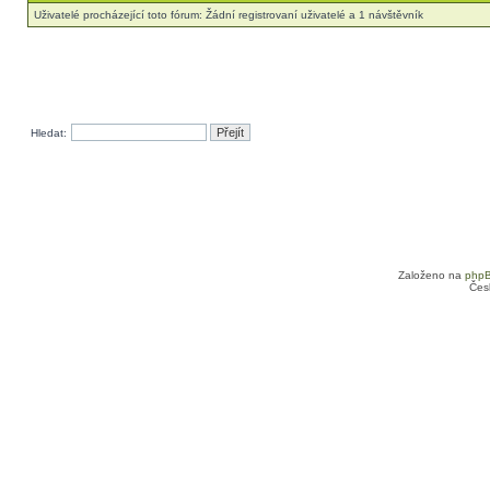
Uživatelé procházející toto fórum: Žádní registrovaní uživatelé a 1 návštěvník
Hledat:
Založeno na
php
Čes