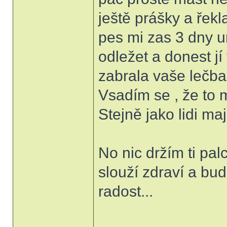
ještě prášky a řekl
pes mi zas 3 dny u
odležet a donest jí 
zabrala vaše lečba?
Vsadím se , že to m
Stejně jako lidi maj
No nic držím ti pal
slouží zdraví a bu
radost...