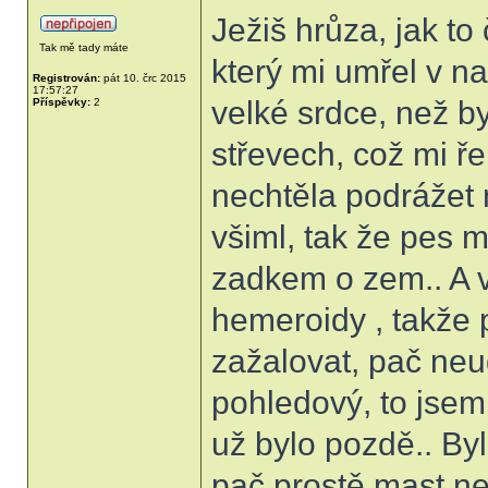
Ježiš hrůza, jak t
Tak mě tady máte
který mi umřel v n
Registrován:
pát 10. črc 2015
17:57:27
velké srdce, než b
Příspěvky:
2
střevech, což mi ře
nechtěla podrážet n
všiml, tak že pes 
zadkem o zem.. A v
hemeroidy , takže 
zažalovat, pač neud
pohledový, to jsem i
už bylo pozdě.. By
pač prostě mast n