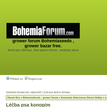
grower forum Bohemiaseeds ,
grower bazar free.
forum pro všechny , free speech forum - svoboda slova
Přihlásit se
Registrovat
Vyhledat témata bez odpovědí
|
Zobrazit aktivní témata
Obsah fóra
»
BohemiaSeeds - grower forum
»
Komunita Aktivismus Zdraví Hobby
»
L
Léčba psa konopím