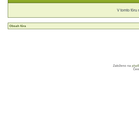
V tomto fóru
Obsah fóra
Založeno na
php
Čes