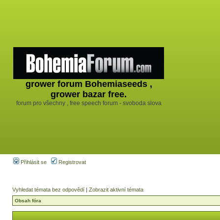
grower forum Bohemiaseeds ,
grower bazar free.
forum pro všechny , free speech forum - svoboda slova
Přihlásit se
Registrovat
Vyhledat témata bez odpovědí
|
Zobrazit aktivní témata
Obsah fóra