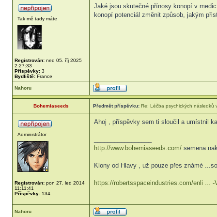
Jaké jsou skutečné přínosy konopí v medicí
konopí potenciál změnit způsob, jakým při
Tak mě tady máte
Registrován:
ned 05. říj 2025
2:27:33
Příspěvky:
3
Bydliště:
France
Nahoru
Bohemiaseeds
Předmět příspěvku:
Re: Léčba psychických následků v
Ahoj , příspěvky sem ti sloučil a umístnil k
Administrátor
_________________
http://www.bohemiaseeds.com/
semena nak
Klony od Hlavy , už pouze přes známé ...so
https://robertsspaceindustries.com/enli ...
Registrován:
pon 27. led 2014
11:11:41
Příspěvky:
134
Nahoru