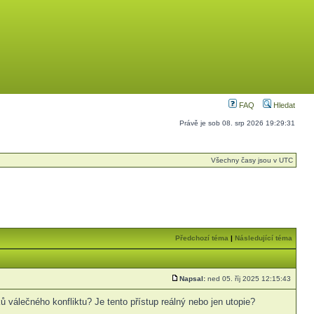
FAQ
Hledat
Právě je sob 08. srp 2026 19:29:31
Všechny časy jsou v UTC
Předchozí téma
|
Následující téma
Napsal:
ned 05. říj 2025 12:15:43
 válečného konfliktu? Je tento přístup reálný nebo jen utopie?