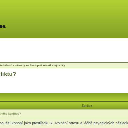
ee.
éčitelství - návody na konopné masti a výtažky
liktu?
Zpráva
ného konfliktu?
oužití konopí jako prostředku k uvolnění stresu a léčbě psychických následků