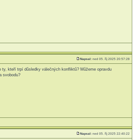
Napsal:
ned 05. říj 2025 20:57:28
o ty, kteří trpí důsledky válečných konfliktů? Můžeme opravdu
 a svobodu?
Napsal:
ned 05. říj 2025 22:40:22