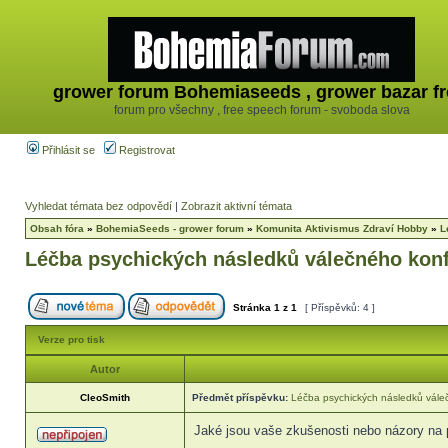
grower forum Bohemiaseeds , grower bazar fr
forum pro všechny , free speech forum - svoboda slova
Přihlásit se
Registrovat
Vyhledat témata bez odpovědí
|
Zobrazit aktivní témata
Obsah fóra
»
BohemiaSeeds - grower forum
»
Komunita Aktivismus Zdraví Hobby
»
L
Léčba psychických následků válečného konf
Stránka
1
z
1
[ Příspěvků: 4 ]
Verze pro tisk
Autor
CleoSmith
Předmět příspěvku:
Léčba psychických následků váleč
Jaké jsou vaše zkušenosti nebo názory na p