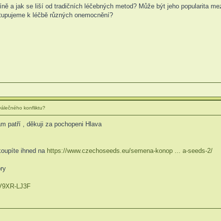
ně a jak se liší od tradičních léčebných metod? Může být jeho popularita me
stupujeme k léčbě různých onemocnění?
álečného konfliktu?
am patří , děkuji za pochopeni Hlava
oupíte ihned na
https://www.czechoseeds.eu/semena-konop ... a-seeds-2/
ry
 -V9XR-LJ3F