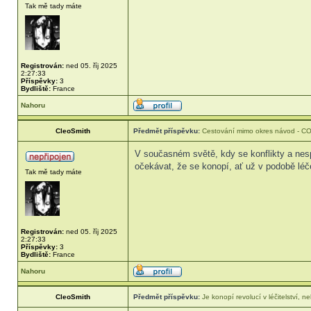
Tak mě tady máte
Registrován:
ned 05. říj 2025
2:27:33
Příspěvky:
3
Bydliště:
France
Nahoru
CleoSmith
Předmět příspěvku:
Cestování mimo okres návod - C
V současném světě, kdy se konflikty a nesp
očekávat, že se konopí, ať už v podobě lé
Tak mě tady máte
Registrován:
ned 05. říj 2025
2:27:33
Příspěvky:
3
Bydliště:
France
Nahoru
CleoSmith
Předmět příspěvku:
Je konopí revolucí v léčitelství,