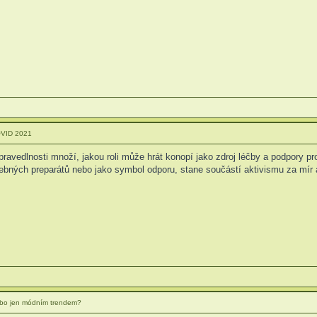
OVID 2021
ravedlnosti množí, jakou roli může hrát konopí jako zdroj léčby a podpory pr
čebných preparátů nebo jako symbol odporu, stane součástí aktivismu za mír
 nebo jen módním trendem?