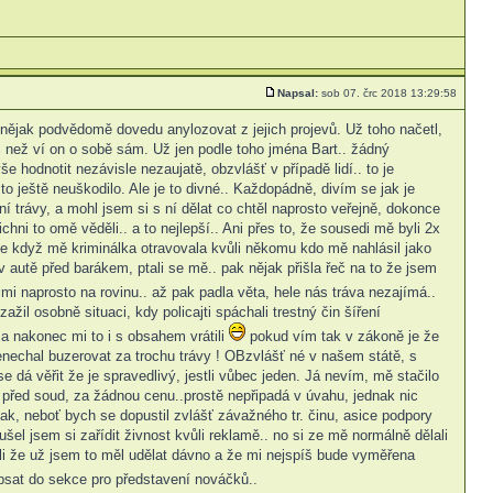
Napsal:
sob 07. črc 2018 13:29:58
e nějak podvědomě dovedu anylozovat z jejich projevů. Už toho načetl,
 než ví on o sobě sám. Už jen podle toho jména Bart.. žádný
e hodnotit nezávisle nezaujatě, obzvlášť v případě lidí.. to je
to ještě neuškodilo. Ale je to divné.. Každopádně, divím se jak je
 trávy, a mohl jsem si s ní dělat co chtěl naprosto veřejně, dokonce
ichni to omě věděli.. a to nejlepší.. Ani přes to, že sousedi mě byli 2x
nce když mě kriminálka otravovala kvůli někomu kdo mě nahlásil jako
autě před barákem, ptali se mě.. pak nějak přišla řeč na to že jsem
imi naprosto na rovinu.. až pak padla věta, hele nás tráva nezajímá..
l osobně situaci, kdy policajti spáchali trestný čin šíření
o a nakonec mi to i s obsahem vrátili
pokud vím tak v zákoně je že
nechal buzerovat za trochu trávy ! OBzvlášť né v našem státě, s
e dá věřit že je spravedlivý, jestli vůbec jeden. Já nevím, mě stačilo
 před soud, za žádnou cenu..prostě nepřipadá v úvahu, jednak nic
ak, neboť bych se dopustil zvlášť závažného tr. činu, asice podpory
šel jsem si zařídit živnost kvůli reklamě.. no si ze mě normálně dělali
ili že už jsem to měl udělat dávno a že mi nejspíš bude vyměřena
sat do sekce pro představení nováčků..