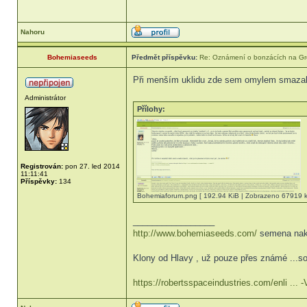
Nahoru
Bohemiaseeds
Předmět příspěvku:
Re: Oznámení o bonzácích na Gr
Při menším uklidu zde sem omylem smazal pr
Administrátor
Přílohy:
Registrován:
pon 27. led 2014
11:11:41
Příspěvky:
134
Bohemiaforum.png [ 192.94 KiB | Zobrazeno 67919 kr
_________________
http://www.bohemiaseeds.com/
semena nak
Klony od Hlavy , už pouze přes známé ...so
https://robertsspaceindustries.com/enli ...