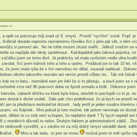
oweru.cz
, a opět se potvrzuje můj snad už 8. smysl.. Prostě "vycítím" svině. Popř. j
. Kolikrát dovedu naprosto neznámému člověku říct z jeho pár vět, o něm víc
nemůžu si pomoct ale.. No ne tohle musim zkusit ověřit.. Jelikož snažím se vš
a tohle se nepůjde dát nikdy spolehnout.. Každopádně jako taková pojistka, mi 
čátku jsem se tomu divil. Já prakticky od mala vyrůstám vedle ultra kvalitní
i zavolat, říct jsem kámoš toho a toho a vpoho.. Prodával jse to tak 10 let, vš
ečeno, že jsem malá ryba že s tím nemohou nic dělat, sousedi nadávali.. Doko
odnes nikoho takového neznám ani nevím prostě vůbec nic.. Tak mě čekali v 
 kde na to beru.. normálně sem jim řekl že si to pěstuju.. a bavil jsem se s n
zhodně více než 8h pracovní doba ve špíně smradu a bídě.. Dokonce jsem zaži
kámoše, zabavili drtičku ve které byla tráva, otevřeli to pochopili co to je..n
m dostat k druhé osobě.. Dále pak chci podotknout, že já bych se prostě ne
čí jen ta představa neskutečné drzosti.. tady jestli je jeden soudce kterému s
uzami, viz Kájínek.. Mno pokud je toto možné, tak potom nexistuje se dostat
i, dělám to co stát není schopen, že neplatím daně ? Ty bych neplatil ani t
Už z morálních důvodů to nelze. Druhým faktem je administrativní zátěž.. Zkou
 mi nedovedli vysvětlit, a v závěru mi za můj dobrý úmysl odvádět daně, sděl
dkráčel..
Mno a tak teda.. to jest se mnou
možná jsem to měl spíše nap