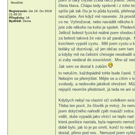
jsem si taky myslel zcela něco jiného. Je
Nováček
člena hlava..Chápu tedy správně i z toho te
spíše jak tak čtu je to půda kyselá, přehn
Registrován:
úte 19. čer 2018
21:46:33
nezažijete. Ani když mě naserete. Já prost
Příspěvky:
18
Bydliště:
Doma
co ne. Vyhrožovat, nebo navádět někoho k n
jste zde někoho na koho je spoleh. Předevší
Jelikož bolesti fyzické reálné jsem shodou 
za bolesti taková že vás to až paralyzuje.
ksichtem vypotil cystu.. Měl jsem cystu u 
boláky už doznívají, už jen občas sem tam n
a kdyby mě na čelistní chirurgie neodradil
si zuby nedával do souvislosti.. Mno až ned
Jak sem se dostal k zubům
to netuším, každopádně tohle bude časté. 
Nebojím se přemýšlet. Mějte se a cítím v k
svobody, a nedovolte jakékoli ohrožení. Můž
nejspíš neumíte představit, já teda ne ani s
Kdybych nebyl na vlastní oči svědkem existe
Třeba ten pocit, že člověk je mrtvý, že nem
jsem dotyčného nahodil zpět masáží srdce.. p
vidět, duše vypadá jako vlnící se teplo nad 
která posléze nastala, byla naprosto nemož
době bylo, jak to je po smrti, končí to neb
dostal, přimo pod nos.. Nemusel jsem vyléz