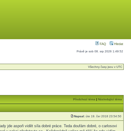
FAQ
Hledat
Právě je sob 08. srp 2026 1:49:52
Všechny časy jsou v UTC
Předchozí téma
|
Následující téma
Napsal:
úte 19. čer 2018 23:54:50
dy jde aspoň vidět síla dobré práce. Teda doufám dobré, o carlosovi