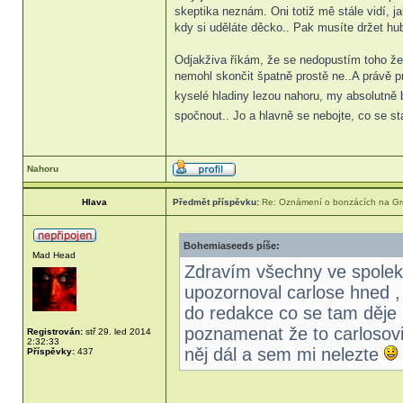
skeptika neznám. Oni totiž mě stále vidí, 
kdy si uděláte děcko.. Pak musíte držet hub
Odjakživa říkám, že se nedopustím toho že 
nemohl skončit špatně prostě ne..A právě 
kyselé hladiny lezou nahoru, my absolutně 
spočnout.. Jo a hlavně se nebojte, co se s
Nahoru
Hlava
Předmět příspěvku:
Re: Oznámení o bonzácích na Gr
Bohemiaseeds píše:
Mad Head
Zdravím všechny ve spolek 
upozornoval carlose hned ,
do redakce co se tam děje 
poznamenat že to carlosovi
Registrován:
stř 29. led 2014
2:32:33
něj dál a sem mi nelezte
Příspěvky:
437