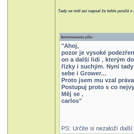
Tady se měl asi napsal že tohle posílá 
Bohemiaseeds píše:
"Ahoj,
pozor je vysoké podezření,
on a další lidi , kterým 
řízky i suchým. Nyní tad
sebe i Grower...
Proto jsem mu vzal práva
Postupuj proto s co nejvy
Měj se ,
carlos"
PS: Určite si nezaloží další