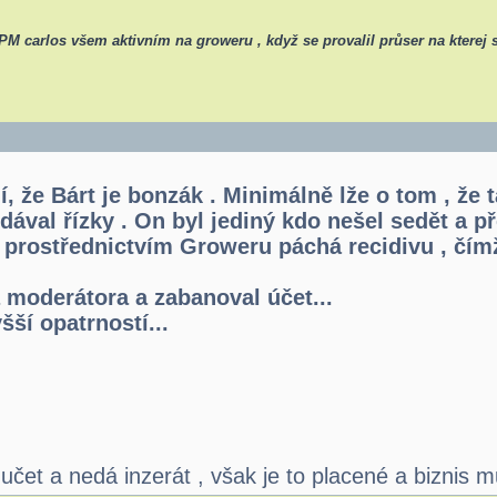
v PM carlos všem aktivním na groweru , když se provalil průser na ktere
 že Bárt je bonzák . Minimálně lže o tom , že t
dodával řízky . On byl jediný kdo nešel sedět a
y prostřednictvím Groweru páchá recidivu , čím
 moderátora a zabanoval účet...
šší opatrností...
 učet a nedá inzerát , však je to placené a biznis mu