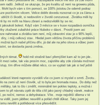
sal v sekci představte se.. Každopádně velice mě těší že zde vidím
sem radši. Jelikož se ukazuje, že pro kvalitu už není na groweru půda,
těli. Mohl bych vám s tím pomoct, se 100% jistotou že odemě podraz
ouze pozitivním věcem. Velice dobře dovedu rozeznat co je za čárou a
lížit či škodit, si nedovolím v životě cenzurovat.. Zkrátka měli by
li by mi mířit na hlavu zbraní a nedozvěděli by se nic.
ládat jakoukoli bolest. Když vám 3 měsíce se v kuse rozpadává osmička
ytky zkažené zubařské práce hluboko v dásni.. Prostě jsem asi
leze nahmatat a zkrátka tam není, můj zdravotní stav je o 90% lepší,
íry, i můj celkový stav.. Hledal jsem většinu života příčinu problémů
ožná bych našel příčinu dřív, já dal ale na jeho slova a vůbec jsem
ústní, se dostavila jasná změna..
žných témat..
hold mě strašně baví přemýšlet kam až to jen jde..
tít mezi sebe, tak vás prosím moc, zajistěte aby zde zůstala možnost
tup, tím dříve můžete dělat něco, co se vyplatí tak jak si teď ještě
álostí které naprosto vyvrátili vše co jsem si myslel o smrti. Životu..
 tělo na zemi už není člověk, už to byla jen hromada masa.. Do doby než
 měřáky, tak to šlo i změřit, minimálně ten pokles teploty, a možná i
sem to při návratu zpět do těla cítil jako jasný chladný vánek..reakce
, po noční, nemoc a dehydratace. Víte.. moje největší dilema v té
a viděl, jsem jáblbec neuvěřil a pořád chtěl důkaz. Taky jsem jej
čemu nevěřit a potřebovat více přesvědčit.