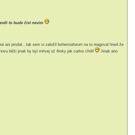
estli to bude číst nevim
out ani prodat , tak sem si založil bohemiaforum na to reagoval hned že
vu běží jinak by byl mrtvej už 4roky jak carlos chtěl
Jinak ano