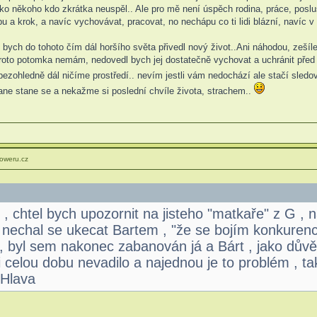
jako někoho kdo zkrátka neuspěl.. Ale pro mě není úspěch rodina, práce, pos
u a krok, a navíc vychovávat, pracovat, no nechápu co ti lidi blázní, navíc v
bych do tohoto čím dál horšího světa přivedl nový život..Ani náhodou, zešíle
proto potomka nemám, nedovedl bych jej dostatečně vychovat a uchránit před
bezohledně dál ničíme prostředí.. nevím jestli vám nedochází ale stačí sledo
tane stane se a nekažme si poslední chvíle života, strachem..
oweru.cz
, chtel bych upozornit na jisteho "matkaře" z G ,
 nechal se ukecat Bartem , "že se bojím konkurenc
, byl sem nakonec zabanován já a Bárt , jako důvěr
 celou dobu nevadilo a najednou je to problém , ta
Hlava