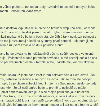
e vůbec probere.. tak sotva..tedy rozhodně to poslední co bych čekal,
omenu. Jednak ten výraz tváře..
atka doslova vypustila duši, divně se tvářila v dřepu na zemi, očividně
"plyn" naprosto zřetelně jsem to viděl.. Bylo to šikmo nahoru.. nevím
ikož matka né že by byla bachratá, ale štíhlá taky není, tak pohnout s
o tak ji rozpumpuj a kašli na ty kurzy první pomoci.. tak jsem ji jen
 panika a už jsem zmáčkl hrudník pořádně a bum..
jako by se dívala na tu nejúžasnější věc na světě, doslova vykulené
isuje.. Evidentně o sobě pár vteřin nevěděla, a mě později došlo že ona
, po pár vteřinách procitla v tomhle světě, uviděla mě, kuchyň zkrátka
řekla, sakra už jsem zase zpět v tom bolavém těle a zlém světě.. Do
mřou, netrvalo by dlouho a šel bych za nima.. Už se toho ale nebojím,
hopil, že je uboze sobecké truchlit, že mi vůbec nedocházelo, že tady
osti vím, že až naši umřou bude to pro ně to nejlepší co může,
ijal smrt takovou jaká je, a sice stejně přirozená jako narození,
ot. Pak taky, už vím že to smrtí nekončí, a že je klidně možné že celý
jim právě ublížil, oni musí vidět že zvládám život a že netrpím, tak to
li tyhle informace co jsem napsal, matka ani tak ne, ale fotr, to tvrdší