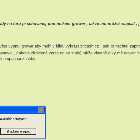
 tady na foru je schovanej pod nickem grower , takže mu můžeš napsat , j
rlos vypnul grower aby mohl v klidu vykrást bitcash.cz , pak to nechtěl zapn
oval , (taková zkrácená verze co se stalo) takže vlastně díky mě grower zno
i propagaci značky .