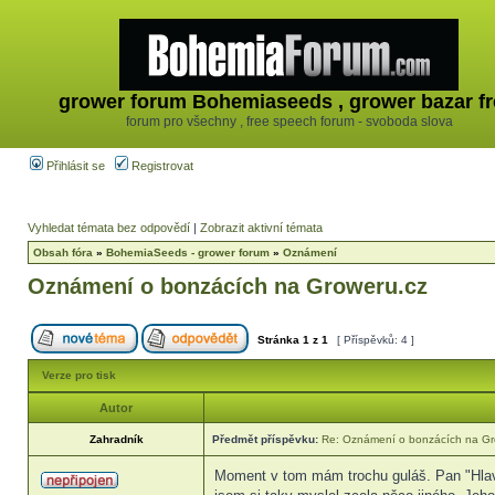
grower forum Bohemiaseeds , grower bazar fr
forum pro všechny , free speech forum - svoboda slova
Přihlásit se
Registrovat
Vyhledat témata bez odpovědí
|
Zobrazit aktivní témata
Obsah fóra
»
BohemiaSeeds - grower forum
»
Oznámení
Oznámení o bonzácích na Groweru.cz
Stránka
1
z
1
[ Příspěvků: 4 ]
Verze pro tisk
Autor
Zahradník
Předmět příspěvku:
Re: Oznámení o bonzácích na Gr
Moment v tom mám trochu guláš. Pan "Hlava"