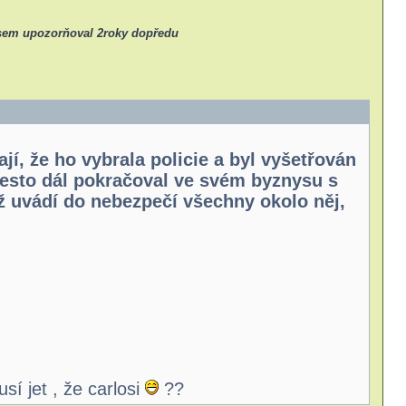
j sem upozorňoval 2roky dopředu
ají, že ho vybrala policie a byl vyšetřován
 přesto dál pokračoval ve svém byznysu s
ž uvádí do nebezpečí všechny okolo něj,
sí jet , že carlosi
??