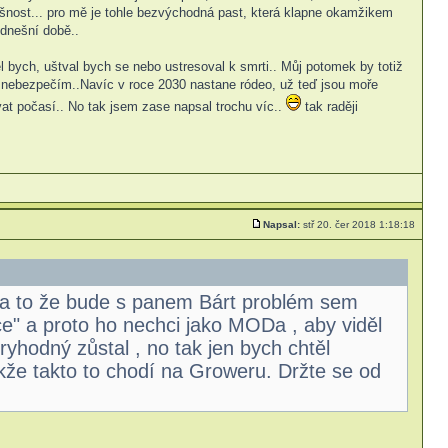
lušnost... pro mě je tohle bezvýchodná past, která klapne okamžikem
 dnešní době..
l bych, uštval bych se nebo ustresoval k smrti.. Můj potomek by totiž
 nebezpečím..Navíc v roce 2030 nastane ródeo, už teď jsou moře
vat počasí.. No tak jsem zase napsal trochu víc..
tak raději
Napsal:
stř 20. čer 2018 1:18:18
 na to že bude s panem Bárt problém sem
e" a proto ho nechci jako MODa , aby viděl
yhodný zůstal , no tak jen bych chtěl
kže takto to chodí na Groweru. Držte se od