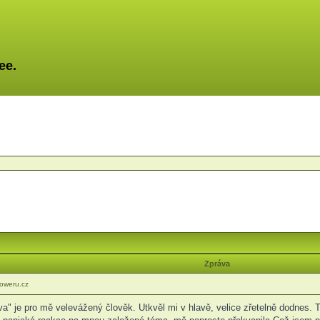
ee.
Zpráva
oweru.cz
 je pro mě velevážený člověk. Utkvěl mi v hlavě, velice zřetelně dodnes. Ta