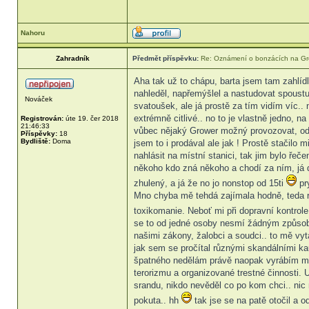
Nahoru
Zahradník
Předmět příspěvku:
Re: Oznámení o bonzácích na Gr
Aha tak už to chápu, barta jsem tam zahlídl
nahleděl, napřemýšlel a nastudovat spoustu
Nováček
svatoušek, ale já prostě za tím vidím víc.. 
extrémně citlivé.. no to je vlastně jedno, n
Registrován:
úte 19. čer 2018
21:46:33
vůbec nějaký Grower možný provozovat, od za
Příspěvky:
18
Bydliště:
Doma
jsem to i prodával ale jak ! Prostě stačilo m
nahlásit na místní stanici, tak jim bylo ř
někoho kdo zná někoho a chodí za ním, já d
zhulený, a já že no jo nonstop od 15ti
pry
Mno chyba mě tehdá zajímala hodně, teda ro
toxikomanie. Neboť mi při dopravní kontrole 
se to od jedné osoby nesmí žádným způsobe
našimi zákony, žalobci a soudci.. to mě vytá
jak sem se pročítal různými skandálními ka
špatného nedělám právě naopak vyrábím mast
terorizmu a organizované trestné činnosti. 
srandu, nikdo nevěděl co po kom chci.. nic
pokuta.. hh
tak jse se na patě otočil a o