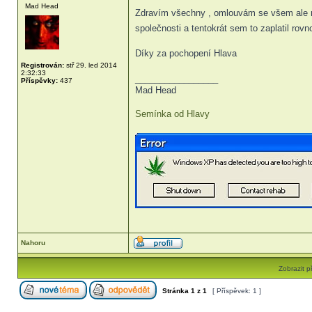
Mad Head
Zdravím všechny , omlouvám se všem ale mož
společnosti a tentokrát sem to zaplatil ro
Díky za pochopení Hlava
Registrován:
stř 29. led 2014
2:32:33
_________________
Příspěvky:
437
Mad Head
Semínka od Hlavy
Nahoru
Zobrazit p
Stránka
1
z
1
[ Příspěvek: 1 ]