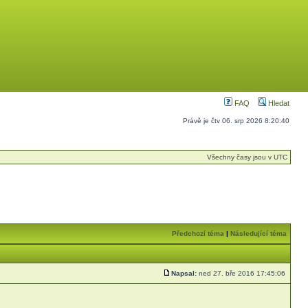
FAQ
Hledat
Právě je čtv 06. srp 2026 8:20:40
Všechny časy jsou v UTC
Předchozí téma
|
Následující téma
Napsal:
ned 27. bře 2016 17:45:06