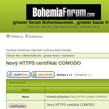
grower forum Bohemiaseeds , grower bazar fr
forum pro všechny , free speech forum - svoboda slova
Přihlásit se
Registrovat
Vyhledat témata bez odpovědí
|
Zobrazit aktivní témata
Obsah fóra
»
BohemiaSeeds - grower forum
»
Oznámení
Nový HTTPS certifikát COMODO
Stránka
1
z
1
[ Příspěvek: 1 ]
Verze pro tisk
Autor
Hlava
Předmět příspěvku:
Nový HTTPS certifikát COMODO
Nový HTTPS certifikát COMODO