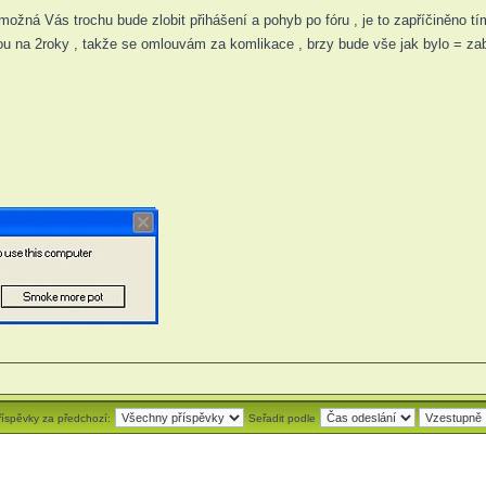
ná Vás trochu bude zlobit přihášení a pohyb po fóru , je to zapříčiněno tím
vnou na 2roky , takže se omlouvám za komlikace , brzy bude vše jak bylo = 
říspěvky za předchozí:
Seřadit podle