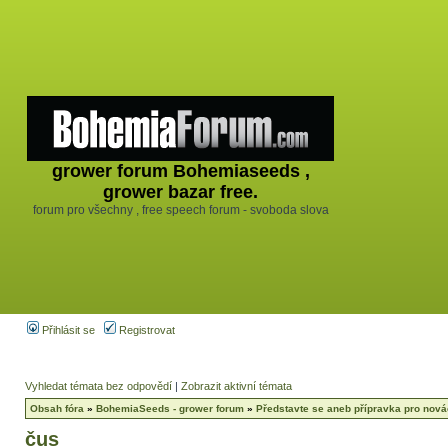
grower forum Bohemiaseeds ,
grower bazar free.
forum pro všechny , free speech forum - svoboda slova
Přihlásit se
Registrovat
Vyhledat témata bez odpovědí
|
Zobrazit aktivní témata
Obsah fóra
»
BohemiaSeeds - grower forum
»
Představte se aneb přípravka pro nov
čus