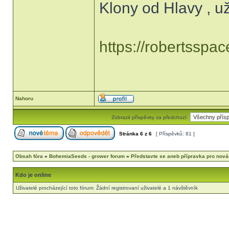
Klony od Hlavy , u
https://robertsspac
Nahoru
Zobrazit příspěvky za předchozí:
Stránka
6
z
6
[ Příspěvků: 81 ]
Obsah fóra
»
BohemiaSeeds - grower forum
»
Představte se aneb přípravka pro nov
Kdo je online
Uživatelé procházející toto fórum: Žádní registrovaní uživatelé a 1 návštěvník