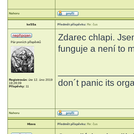
Nahoru
keSSa
Předmět příspěvku:
Re: čus
Zdarec chlapi. Jse
Pár prvních příspěvků
funguje a není to m
______________
don´t panic its orga
Registrován:
úte 12. úno 2019
19:28:09
Příspěvky:
11
Nahoru
Hlava
Předmět příspěvku:
Re: čus