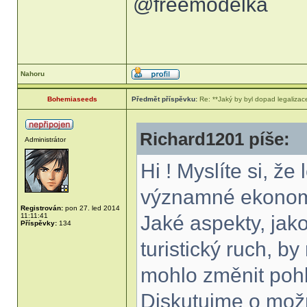
@freemodelka
Nahoru
Bohemiaseeds
Předmět příspěvku:
Re: **Jaký by byl dopad legaliza
Richard1201 píše:
Administrátor
Hi ! Myslíte si, ž
významné ekonomi
Registrován:
pon 27. led 2014
11:11:41
Jaké aspekty, jak
Příspěvky:
134
turistický ruch, by
mohlo změnit pohl
Diskutujme o mož