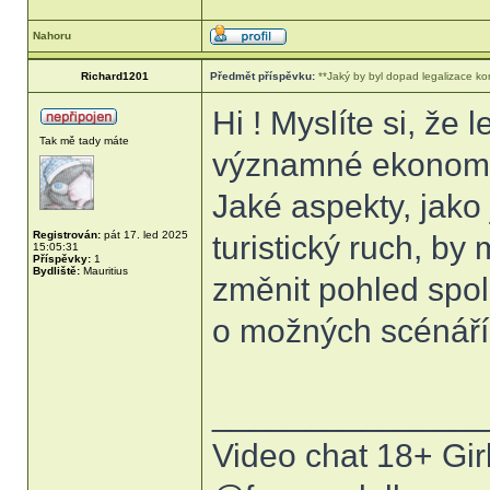
Nahoru
Richard1201
Předmět příspěvku:
**Jaký by byl dopad legalizace k
Hi ! Myslíte si, že
Tak mě tady máte
významné ekonomi
Jaké aspekty, jako
Registrován:
pát 17. led 2025
turistický ruch, by
15:05:31
Příspěvky:
1
Bydliště:
Mauritius
změnit pohled spol
o možných scénáří
______________
Video chat 18+ Gir