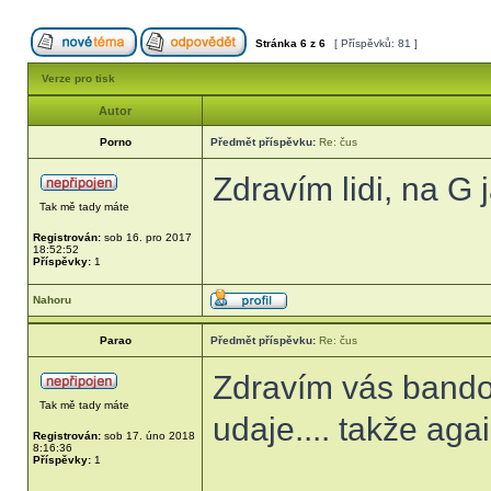
Stránka
6
z
6
[ Příspěvků: 81 ]
Verze pro tisk
Autor
Porno
Předmět příspěvku:
Re: čus
Zdravím lidi, na G 
Tak mě tady máte
Registrován:
sob 16. pro 2017
18:52:52
Příspěvky:
1
Nahoru
Parao
Předmět příspěvku:
Re: čus
Zdravím vás bando.
Tak mě tady máte
udaje.... takže agai
Registrován:
sob 17. úno 2018
8:16:36
Příspěvky:
1