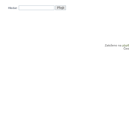
Hledat:
Založeno na
php
Čes