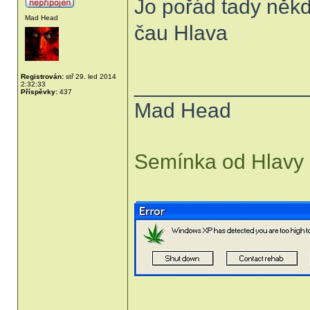
Jo pořád tady někdo 
Mad Head
čau Hlava
Registrován:
stř 29. led 2014
______________
2:32:33
Příspěvky:
437
Mad Head
Semínka od Hlavy