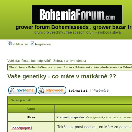
grower forum Bohemiaseeds , grower bazar fr
forum pro všechny , free speech forum - svoboda slova
Přihlásit se
Registrovat
Vyhledat témata bez odpovědí
|
Zobrazit aktivní témata
Obsah fóra
»
BohemiaSeeds - grower forum
»
Pěstování a fotogalerie konopí
»
Odrůd
Vaše genetiky - co máte v matkárně ??
Stránka
1
z
1
[ Příspěvků: 5 ]
Verze pro tisk
Autor
Hlava
Předmět příspěvku:
Vaše genetiky - co máte v matkár
Takže jak pravi nadpis , co Máte za geneti