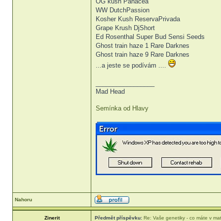
OG kush Panacea
WW DutchPassion
Kosher Kush ReservaPrivada
Grape Krush DjShort
Ed Rosenthal Super Bud Sensi Seeds
Ghost train haze 1 Rare Darknes
Ghost train haze 9 Rare Darknes
...a jeste se podívám ....
_________________
Mad Head
Semínka od Hlavy
Nahoru
Zinerit
Předmět příspěvku:
Re: Vaše genetiky - co máte v ma