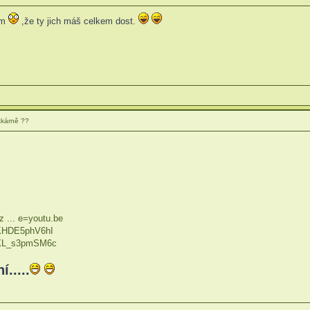
ám
,že ty jich máš celkem dost.
tkárně ??
 ... e=youtu.be
=KHDE5phV6hI
=XL_s3pmSM6c
.....