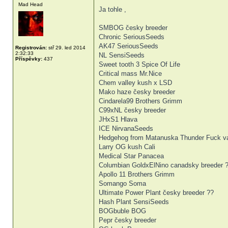
Mad Head
Ja tohle ,
SMBOG česky breeder
Chronic SeriousSeeds
AK47 SeriousSeeds
Registrován:
stř 29. led 2014
2:32:33
NL SensiSeeds
Příspěvky:
437
Sweet tooth 3 Spice Of Life
Critical mass Mr.Nice
Chem valley kush x LSD
Mako haze česky breeder
Cindarela99 Brothers Grimm
C99xNL česky breeder
JHxS1 Hlava
ICE NirvanaSeeds
Hedgehog from Matanuska Thunder Fuck va
Larry OG kush Cali
Medical Star Panacea
Columbian GoldxElNino canadsky breeder 
Apollo 11 Brothers Grimm
Somango Soma
Ultimate Power Plant česky breeder ??
Hash Plant SensiSeeds
BOGbuble BOG
Pepr česky breeder