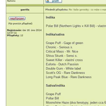
Nahoru
guerilla
Předmět příspěvku:
Re: Vaše genetiky - co máte v ma
Indika
Pár prvních příspěvků
Polar Bill (Northern Lights x Kill Bill) - vlast
Registrován:
úte 18. úno 2014
12:07:11
Indika/sativa
Příspěvky:
12
Grape Puff - Gage of green
Chronic - Serious s.
Critical Mass - Mr. Nice
Shiva Skunk - Sensi s.
Sweet Killer - vlastní cross
Euforia - Dutch Passion
Double Gum - White label
Scott's OG - Rare Dankness
Long Peak Blue - Rare Dankness
Sativa/indika
Grape Puff
Pollar Bill
Moonshine Haze (dva fenotypy, jeden cca 6