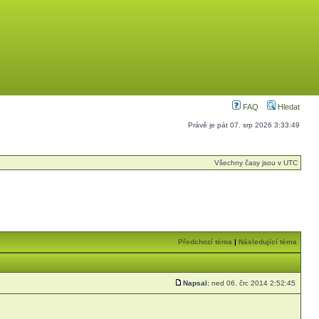
FAQ
Hledat
Právě je pát 07. srp 2026 3:33:49
Všechny časy jsou v UTC
Předchozí téma
|
Následující téma
Napsal:
ned 06. črc 2014 2:52:45