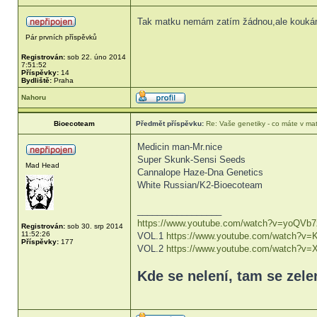
Tak matku nemám zatím žádnou,ale kouk
Pár prvních příspěvků
Registrován:
sob 22. úno 2014
7:51:52
Příspěvky:
14
Bydliště:
Praha
Nahoru
Bioecoteam
Předmět příspěvku:
Re: Vaše genetiky - co máte v ma
Medicin man-Mr.nice
Super Skunk-Sensi Seeds
Mad Head
Cannalope Haze-Dna Genetics
White Russian/K2-Bioecoteam
_________________
https://www.youtube.com/watch?v=yoQVb7z
Registrován:
sob 30. srp 2014
11:52:26
VOL.1
https://www.youtube.com/watch?v
Příspěvky:
177
VOL.2
https://www.youtube.com/watch?v
Kde se nelení, tam se zelení