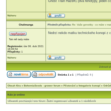
Ghost Train Haze#1 (dva fenotypy, jeden c
Nahoru
Chulimanga
Předmět příspěvku:
Re: Vaše genetiky - co máte v ma
Nedrzi nekdo matku technickeho konopi z c
Tak mě tady máte
Registrován:
úte 06. dub 2021
16:06:54
Příspěvky:
1
Nahoru
Zobrazit p
Stránka
1
z
1
[ Příspěvků: 5 ]
Obsah fóra
»
BohemiaSeeds - grower forum
»
Pěstování a fotogalerie konopí
»
Odrůd
Kdo je online
Uživatelé procházející toto fórum: Žádní registrovaní uživatelé a 1 návštěvník