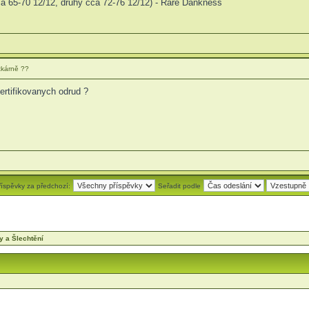
ca 65-70 12/12, druhý cca 72-76 12/12) - Rare Dankness
tkárně ??
ertifikovanych odrud ?
říspěvky za předchozí:
Seřadit podle
y a Šlechtění