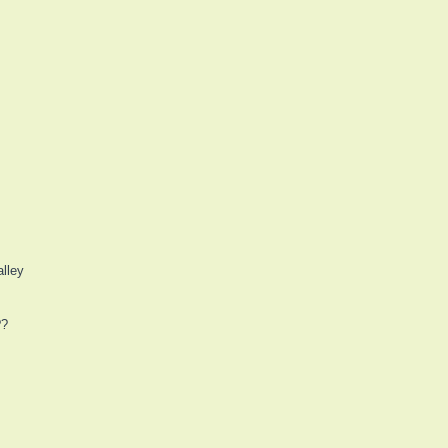
lley
??