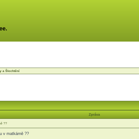
ee.
y a Šlechtění
Zpráva
ně ??
ku v matkárně ??