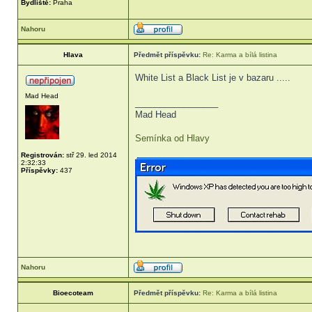
Bydliště:
Praha
Nahoru
Hlava
Předmět příspěvku:
Re: Karma a bílá listina
White List a Black List je v bazaru .....
Mad Head
_________________
Mad Head
Semínka od Hlavy
Registrován:
stř 29. led 2014
2:32:33
Příspěvky:
437
Nahoru
Bioecoteam
Předmět příspěvku:
Re: Karma a bílá listina