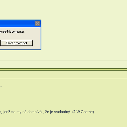
..
n, jenž se mylně domnívá , že je svobodný. (J.W.Goethe)