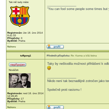
Tak mě tady máte
_________________
“You can fool some people some times but yo
Registrován:
úte 18. úno 2014
9:41:55
Příspěvky:
3
Bydliště:
Praha
Nahoru
tuffgong1
Předmět příspěvku:
Re: Karma a bílá listina
Taky by neškodila možnost přihlášení k od
Nováček
_________________
Nikdo není tak beznadějně zotročen jako te
Společně proti rasismu !
Registrován:
ned 16. úno 2014
12:28:45
Příspěvky:
17
Bydliště:
Praha
Nahoru