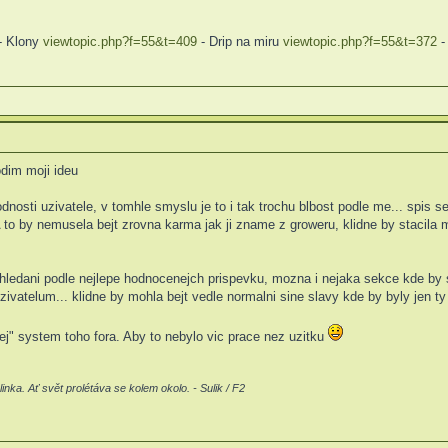
- Klony
viewtopic.php?f=55&t=409
- Drip na miru
viewtopic.php?f=55&t=372
-
odim moji ideu
dnosti uzivatele, v tomhle smyslu je to i tak trochu blbost podle me... spis
 A to by nemusela bejt zrovna karma jak ji zname z groweru, klidne by stacil
. hledani podle nejlepe hodnocenejch prispevku, mozna i nejaka sekce kde by 
 uzivatelum... klidne by mohla bejt vedle normalni sine slavy kde by byly jen 
nej" system toho fora. Aby to nebylo vic prace nez uzitku
linka. Ať svět prolétáva se kolem okolo. - Sulik / F2