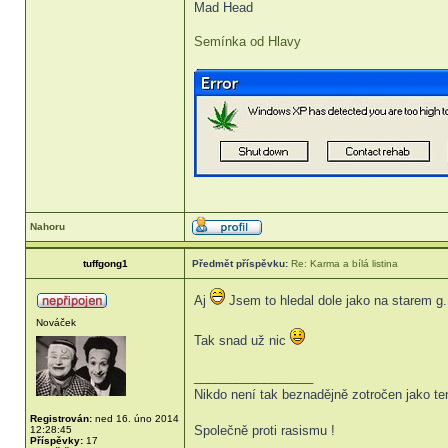
Mad Head
Semínka od Hlavy
Nahoru
tuffgong1
Předmět příspěvku:
Re: Karma a bílá listina
Aj
Jsem to hledal dole jako na starem g.
Nováček
Tak snad už nic
_________________
Nikdo není tak beznadějně zotročen jako te
Registrován:
ned 16. úno 2014
Společně proti rasismu !
12:28:45
Příspěvky:
17