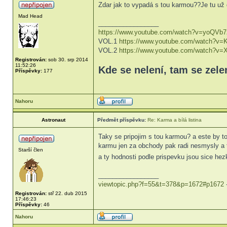
Zdar jak to vypadá s tou karmou??Je tu už
Mad Head
_________________
https://www.youtube.com/watch?v=yoQVb7z
VOL.1
https://www.youtube.com/watch?v
VOL.2
https://www.youtube.com/watch?v
Registrován:
sob 30. srp 2014
11:52:26
Kde se nelení, tam se zelení
Příspěvky:
177
Nahoru
Astronaut
Předmět příspěvku:
Re: Karma a bílá listina
Taky se pripojim s tou karmou? a este by t
karmu jen za obchody pak radi nesmysly a ty
Starší člen
a ty hodnosti podle prispevku jsou sice he
_________________
viewtopic.php?f=55&t=378&p=1672#p1672
Registrován:
stř 22. dub 2015
17:46:23
Příspěvky:
46
Nahoru