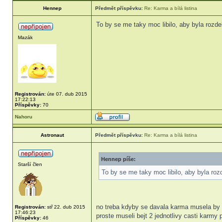
Hennep
Předmět příspěvku:
Re: Karma a bílá listina
To by se me taky moc libilo, aby byla rozde
Mazák
Registrován:
úte 07. dub 2015
17:22:13
Příspěvky:
70
Nahoru
Astronaut
Předmět příspěvku:
Re: Karma a bílá listina
Hennep píše:
Starší člen
To by se me taky moc libilo, aby byla roz
no treba kdyby se davala karma musela by s
Registrován:
stř 22. dub 2015
17:46:23
proste museli bejt 2 jednotlivy casti karmy
Příspěvky:
46