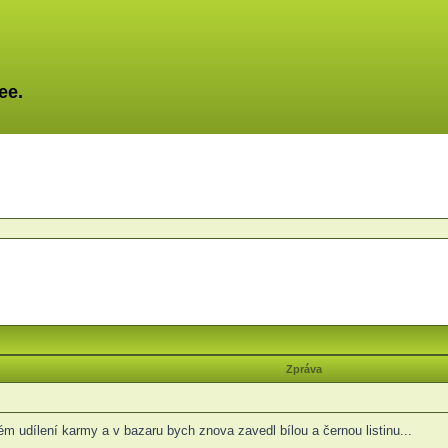
ee.
Zpráva
m udílení karmy a v bazaru bych znova zavedl bílou a černou listinu...