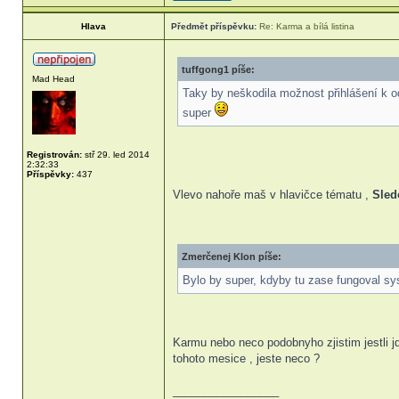
Hlava
Předmět příspěvku:
Re: Karma a bílá listina
tuffgong1 píše:
Mad Head
Taky by neškodila možnost přihlášení k o
super
Registrován:
stř 29. led 2014
2:32:33
Příspěvky:
437
Vlevo nahoře maš v hlavičce tématu ,
Sled
Zmerčenej Klon píše:
Bylo by super, kdyby tu zase fungoval sys
Karmu nebo neco podobnyho zjistim jestli jd
tohoto mesice , jeste neco ?
_________________