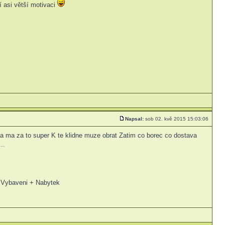
í asi větší motivaci
Napsal:
sob 02. kvě 2015 15:03:06
y a ma za to super K te klidne muze obrat Zatim co borec co dostava
..
 Vybaveni + Nabytek