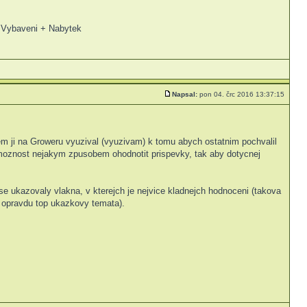
 Vybaveni + Nabytek
Napsal:
pon 04. črc 2016 13:37:15
 sem ji na Groweru vyuzival (vyuzivam) k tomu abych ostatnim pochvalil
a moznost nejakym zpusobem ohodnotit prispevky, tak aby dotycnej
se ukazovaly vlakna, v kterejch je nejvice kladnejch hodnoceni (takova
ty opravdu top ukazkovy temata).