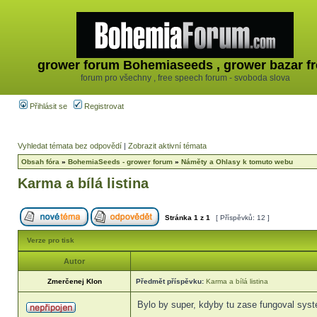
grower forum Bohemiaseeds , grower bazar fr
forum pro všechny , free speech forum - svoboda slova
Přihlásit se
Registrovat
Vyhledat témata bez odpovědí
|
Zobrazit aktivní témata
Obsah fóra
»
BohemiaSeeds - grower forum
»
Náměty a Ohlasy k tomuto webu
Karma a bílá listina
Stránka
1
z
1
[ Příspěvků: 12 ]
Verze pro tisk
Autor
Zmerčenej Klon
Předmět příspěvku:
Karma a bílá listina
Bylo by super, kdyby tu zase fungoval systé