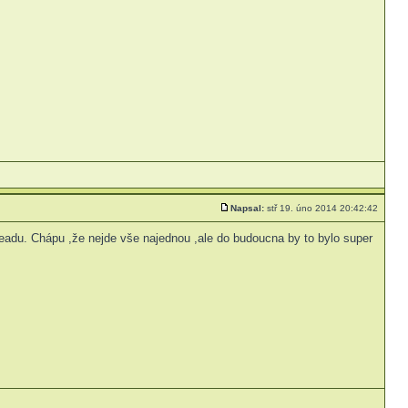
Napsal:
stř 19. úno 2014 20:42:42
eadu. Chápu ,že nejde vše najednou ,ale do budoucna by to bylo super