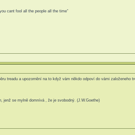
u cant fool all the people all the time”
běru treadu a upozornění na to když vám někdo odpoví do vámi založeneho tr
n, jenž se mylně domnívá , že je svobodný. (J.W.Goethe)