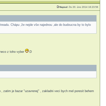
Napsal:
čtv 20. úno 2014 16:23:56
treadu. Chápu ,že nejde vše najednou ,ale do budoucna by to bylo
 neco z toho vyber
:D
u , zatim je bazar "uzavrenej" , zakladni veci bych mel poresit behem