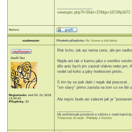
_________________
viewtopic.php?f=55&t=378&p=1672#p1672
Nahoru
vaultmaster
Předmět příspěvku:
Re: Karma a bílá listina
Rok ticho, tak asi nema cenu, ale jen nadh
Starší člen
Nejde ani tak o karmu jako o meritko veroho
dilo aniz bych jim zasiral vlakno nebo pm.
vedel od koho a jaky hodnoceni prislo...
S tim by se pak dalo i nejak dal pracovat..
"sin slavy" primo zavisla na tom co se libi
Registrován:
ned 03. črc 2016
13:40:42
Ale nejvic bude asi zalezet jak je "postave
Příspěvky:
33
_________________
My potřebovala promluviti si zblízka s malá hojivá by
Treasures of vault - Poklady z trezoru