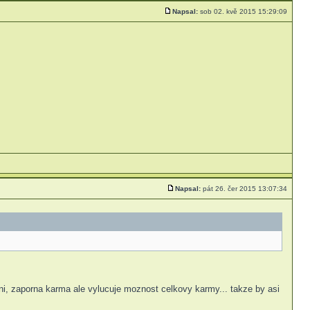
Napsal:
sob 02. kvě 2015 15:29:09
Napsal:
pát 26. čer 2015 13:07:34
ni, zaporna karma ale vylucuje moznost celkovy karmy... takze by asi