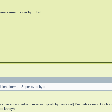
lena karma...Super by to bylo.
delena karma...Super by to bylo.
e zaskrtnout jedna z moznosti (jinak by nesla dat) Pestitelska nebo Obchod
 pro kazdyho