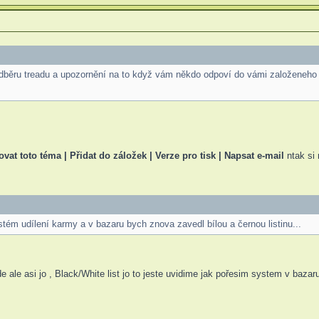
dběru treadu a upozornění na to když vám někdo odpoví do vámi založeneho 
ovat toto téma | Přidat do záložek | Verze pro tisk | Napsat e-mail
ntak si
tém udílení karmy a v bazaru bych znova zavedl bílou a černou listinu...
e ale asi jo , Black/White list jo to jeste uvidime jak pořesim system v bazar