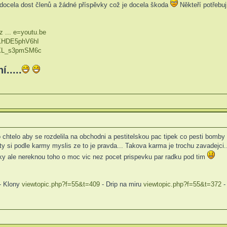
 docela dost členů a žádné příspěvky což je docela škoda
Někteří potřebuj
 ... e=youtu.be
=KHDE5phV6hI
=XL_s3pmSM6c
.....
o chtelo aby se rozdelila na obchodni a pestitelskou pac tipek co pesti bomb
 si podle karmy myslis ze to je pravda... Takova karma je trochu zavadejci..
zky ale nereknou toho o moc vic nez pocet prispevku par radku pod tim
- Klony
viewtopic.php?f=55&t=409
- Drip na miru
viewtopic.php?f=55&t=372
-