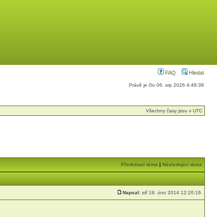
FAQ
Hledat
Právě je čtv 06. srp 2026 4:49:38
Všechny časy jsou v UTC
Předchozí téma
|
Následující téma
Napsal:
stř 19. úno 2014 12:20:16