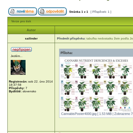
Stránka
1
z
1
[ Příspěvek: 1 ]
Verze pro tisk
Autor
sailinder
Předmět příspěvku:
tabuľka nedostatku živin podľa J
Příloha:
Jedém...
Registrován:
sob 22. úno 2014
18:37:58
Příspěvky:
7
Bydliště:
slovensko
CannabisPoster4000.jpg [ 1.53 MiB | Zobrazeno 7