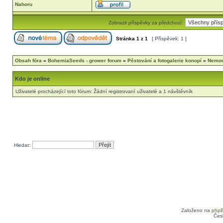
Nahoru
Zobrazit příspěvky za předchozí:
Stránka
1
z
1
[ Příspěvek: 1 ]
Obsah fóra
»
BohemiaSeeds - grower forum
»
Pěstování a fotogalerie konopí
»
Nemoc
Kdo je online
Uživatelé procházející toto fórum: Žádní registrovaní uživatelé a 1 návštěvník
Hledat:
Založeno na
php
Čes