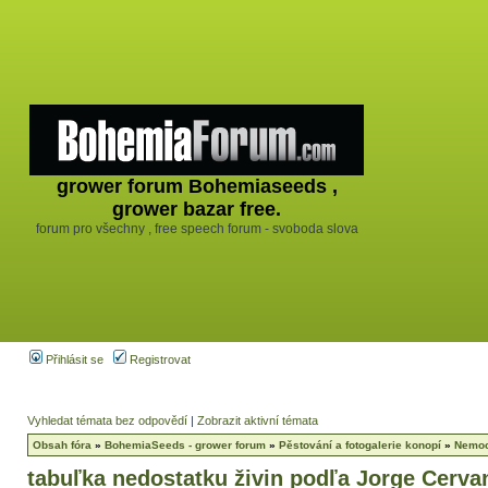
grower forum Bohemiaseeds ,
grower bazar free.
forum pro všechny , free speech forum - svoboda slova
Přihlásit se
Registrovat
Vyhledat témata bez odpovědí
|
Zobrazit aktivní témata
Obsah fóra
»
BohemiaSeeds - grower forum
»
Pěstování a fotogalerie konopí
»
Nemoc
tabuľka nedostatku živin podľa Jorge Cerva