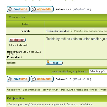
Stránka
2
z
2
[ Příspěvků: 16 ]
Verze pro tisk
Autor
nebirah
Předmět příspěvku:
Re: Poraďte,jaký hydroponický s
Tenhle by měl do začátku úplně stačit a je 
Tak mě tady máte
Registrován:
úte 23. led 2018
14:00:11
Příspěvky:
1
Nahoru
Zobrazit příspěvky za předchozí:
Stránka
2
z
2
[ Příspěvků: 16 ]
Obsah fóra
»
BohemiaSeeds - grower forum
»
Pěstování a fotogalerie konopí
»
Hydro
Kdo je online
Uživatelé procházející toto fórum: Žádní registrovaní uživatelé a 1 návštěvník