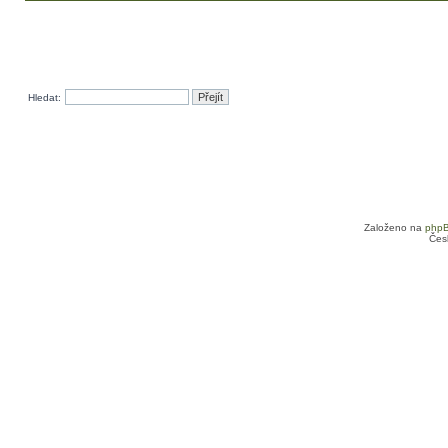
Hledat:
Založeno na
php
Čes