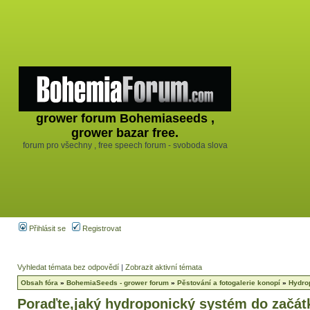
grower forum Bohemiaseeds ,
grower bazar free.
forum pro všechny , free speech forum - svoboda slova
Přihlásit se
Registrovat
Vyhledat témata bez odpovědí
|
Zobrazit aktivní témata
Obsah fóra
»
BohemiaSeeds - grower forum
»
Pěstování a fotogalerie konopí
»
Hydro
Poraďte,jaký hydroponický systém do začát