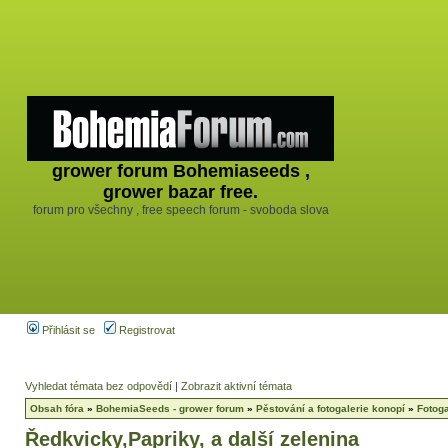
grower forum Bohemiaseeds ,
grower bazar free.
forum pro všechny , free speech forum - svoboda slova
Přihlásit se
Registrovat
Vyhledat témata bez odpovědí
|
Zobrazit aktivní témata
Obsah fóra
»
BohemiaSeeds - grower forum
»
Pěstování a fotogalerie konopí
»
Fotog
Ředkvicky,Papriky, a další zelenina