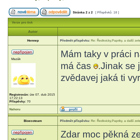
Stránka
2
z
2
[ Příspěvků: 18 ]
Verze pro tisk
Autor
Hennep
Předmět příspěvku:
Re: Ředkvicky,Papriky, a další zel
Mám taky v práci n
Mazák
má čas
.Jinak se 
zvědavej jaká ti vy
Registrován:
úte 07. dub 2015
17:22:13
Příspěvky:
70
Nahoru
Bioecoteam
Předmět příspěvku:
Re: Ředkvicky,Papriky, a další zel
Zdar moc pěkná z
Mad Head