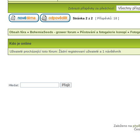
Zobrazit příspěvky za předchozí:
Stránka
2
z
2
[ Příspěvků: 18 ]
Obsah fóra
»
BohemiaSeeds - grower forum
»
Pěstování a fotogalerie konopí
»
Fotog
Kdo je online
Uživatelé procházející toto fórum: Žádní registrovaní uživatelé a 1 návštěvník
Hledat:
Založeno na
php
Čes