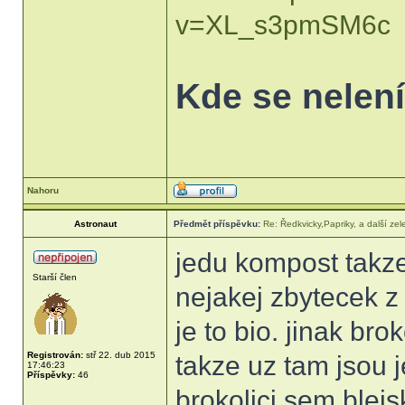
v=XL_s3pmSM6c
Kde se nelení,
Nahoru
Astronaut
Předmět příspěvku:
Re: Ředkvicky,Papriky, a další zel
jedu kompost takz
Starší člen
nejakej zbytecek z i
je to bio. jinak br
Registrován:
stř 22. dub 2015
takze uz tam jsou 
17:46:23
Příspěvky:
46
brokolici sem blej