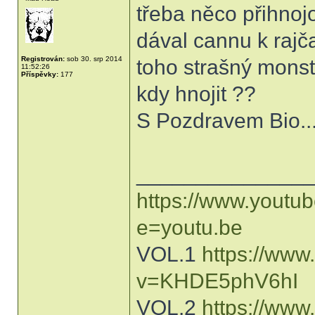
třeba něco přihno
dával cannu k rajč
Registrován:
sob 30. srp 2014
toho strašný mons
11:52:26
Příspěvky:
177
kdy hnojit ??
S Pozdravem Bio...
______________
https://www.youtu
e=youtu.be
VOL.1
https://www
v=KHDE5phV6hI
VOL.2
https://www