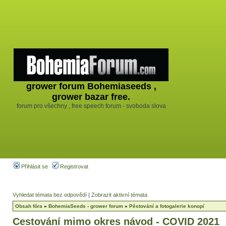
grower forum Bohemiaseeds ,
grower bazar free.
forum pro všechny , free speech forum - svoboda slova
Přihlásit se
Registrovat
Vyhledat témata bez odpovědí
|
Zobrazit aktivní témata
Obsah fóra
»
BohemiaSeeds - grower forum
»
Pěstování a fotogalerie konopí
Cestování mimo okres návod - COVID 2021