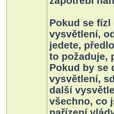
zapotřebí nah
Pokud se fíz
vysvětlení, 
jedete, před
to požaduje, 
Pokud by se 
vysvětlení, s
další vysvětl
všechno, co j
nařízení vlád