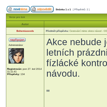
Stránka
1
z
1
[ Příspěvků: 2 ]
Verze pro tisk
Autor
Bohemiaseeds
Předmět příspěvku:
Cestování mimo okres návod - C
Akce nebude je
Administrátor
letních prázdn
fízlácké kontr
Registrován:
pon 27. led 2014
návodu.
11:11:41
Příspěvky:
134
"