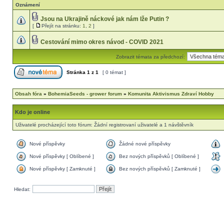
Oznámení
Jsou na Ukrajině náckové jak nám lže Putin ?
[
Přejít na stránku:
1
,
2
]
Cestování mimo okres návod - COVID 2021
Zobrazit témata za předchozí:
Stránka
1
z
1
[ 0 témat ]
Obsah fóra
»
BohemiaSeeds - grower forum
»
Komunita Aktivismus Zdraví Hobby
Kdo je online
Uživatelé procházející toto fórum: Žádní registrovaní uživatelé a 1 návštěvník
Nové příspěvky
Žádné nové příspěvky
Nové příspěvky [ Oblíbené ]
Bez nových příspěvků [ Oblíbené ]
Nové příspěvky [ Zamknuté ]
Bez nových příspěvků [ Zamknuté ]
Hledat: