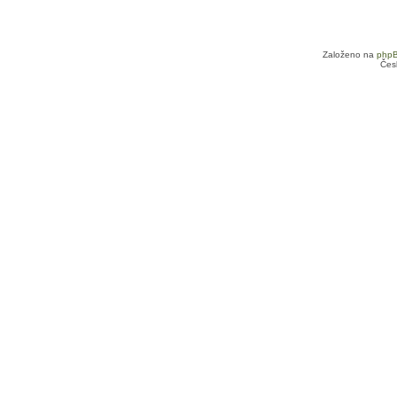
Založeno na
php
Čes