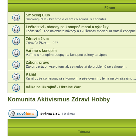
Fórum
Smoking Club
Smoking Club - kecárna o všem co souvisí s cannabis
Léčitelství - návody na konopné masti a výtažky
Lečitelství - zde naleznete návody a zkušenosti medical uzivatelů konopné r
Zdraví a život
Zdraví a život.......???
Vaříme s konopím
Vaříme s konopím recepty na konopné pokmy a nápoje
Zákon , právo
Zákon , právo , vse o tom jak se nedostat do problemů se zakonem .
Kanál
Kanál , vše co nesouvisí s konopím a pěstováním , tema na okraji zajmu ....
Válka na Ukrajině - Ukraine War
Komunita Aktivismus Zdraví Hobby
Stránka
1
z
1
[ 0 témat ]
Témata