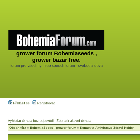
grower forum Bohemiaseeds ,
grower bazar free.
forum pro všechny , free speech forum - svoboda slova
Přihlásit se
Registrovat
Vyhledat témata bez odpovědí
|
Zobrazit aktivní témata
Obsah fóra
»
BohemiaSeeds - grower forum
»
Komunita Aktivismus Zdraví Hobby