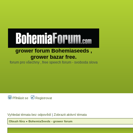
grower forum Bohemiaseeds ,
grower bazar free.
forum pro všechny , free speech forum - svoboda slova
Přihlásit se
Registrovat
Vyhledat témata bez odpovědí
|
Zobrazit aktivní témata
Obsah fóra
»
BohemiaSeeds - grower forum