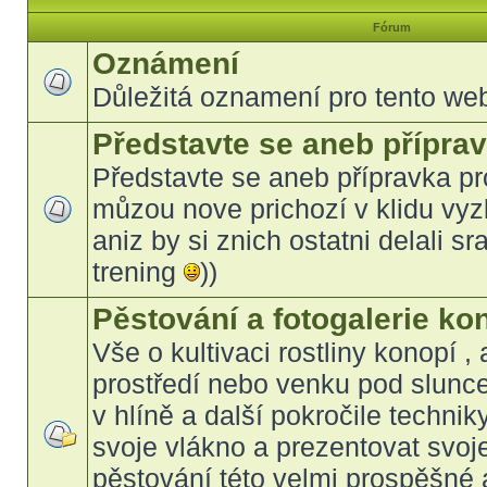
Fórum
Oznámení
Důležitá oznamení pro tento we
Představte se aneb přípra
Představte se aneb přípravka pr
můzou nove prichozí v klidu vyz
aniz by si znich ostatni delali sr
trening
))
Pěstování a fotogalerie ko
Vše o kultivaci rostliny konopí , 
prostředí nebo venku pod slunc
v hlíně a další pokročile technik
svoje vlákno a prezentovat svoj
pěstování této velmi prospěšné a