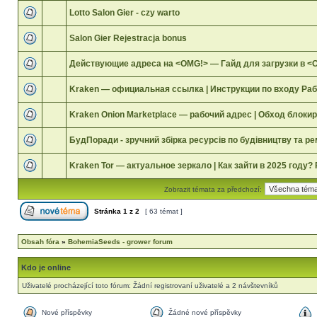
Lotto Salon Gier - czy warto
Salon Gier Rejestracja bonus
Действующие адреса на <OMG!> — Гайд для загрузки в <
Kraken — официальная ссылка | Инструкции по входу Раб
Kraken Onion Marketplace — рабочий адрес | Обход блоки
БудПоради - зручний збірка ресурсів по будівництву та р
Kraken Tor — актуальное зеркало | Как зайти в 2025 году?
Zobrazit témata za předchozí:
Stránka
1
z
2
[ 63 témat ]
Obsah fóra
»
BohemiaSeeds - grower forum
Kdo je online
Uživatelé procházející toto fórum: Žádní registrovaní uživatelé a 2 návštevníků
Nové příspěvky
Žádné nové příspěvky