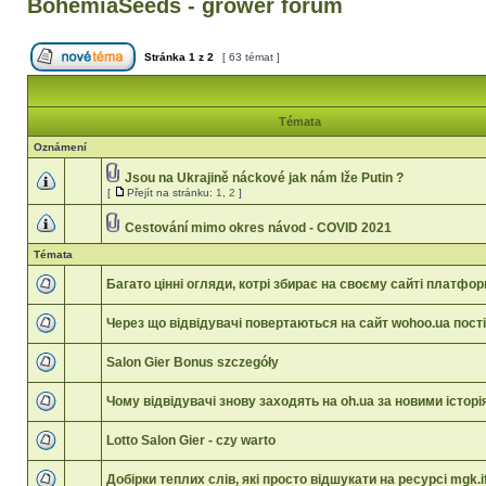
BohemiaSeeds - grower forum
Stránka
1
z
2
[ 63 témat ]
Témata
Oznámení
Jsou na Ukrajině náckové jak nám lže Putin ?
[
Přejít na stránku:
1
,
2
]
Cestování mimo okres návod - COVID 2021
Témata
Багато цінні огляди, котрі збирає на своєму сайті платфо
Через що відвідувачі повертаються на сайт wohoo.ua пост
Salon Gier Bonus szczegóły
Чому відвідувачі знову заходять на oh.ua за новими істор
Lotto Salon Gier - czy warto
Добірки теплих слів, які просто відшукати на ресурсі mgk.if