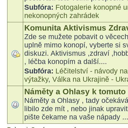
Subfóra:
Fotogalerie konopné 
nekonopných zahrádek
Komunita Aktivismus Zdra
Zde se mužete pobavit o věcec
uplně mimo konopí, vyberte si s
diskuzi. Aktivismus ,zdraví ,ho
, léčba konopím a další....
Subfóra:
Léčitelství - návody n
výtažky
,
Válka na Ukrajině - Uk
Náměty a Ohlasy k tomuto
Náměty a Ohlasy , tady očekáv
libilo zde mít , nebo jinak upravi
pište čekame na vaše nápady ...