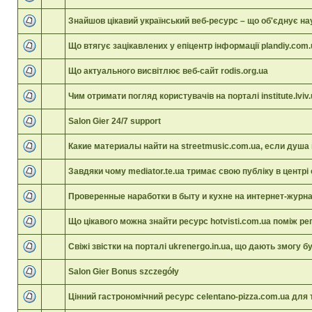
Знайшов цікавий український веб-ресурс – що об'єднує нау
Що втягує зацікавлених у епіцентр інформації plandiy.com.
Що актуального висвітлює веб-сайт rodis.org.ua
Чим отримати погляд користувачів на порталі institute.lviv.
Salon Gier 24/7 support
Какие материалы найти на streetmusic.com.ua, если душа
Завдяки чому mediator.te.ua тримає свою публіку в центрі 
Проверенные наработки в быту и кухне на интернет-журн
Що цікавого можна знайти ресурс hotvisti.com.ua поміж ре
Свіжі звістки на порталі ukrenergo.in.ua, що дають змогу б
Salon Gier Bonus szczegóły
Цінний гастрономічний ресурс celentano-pizza.com.ua для 