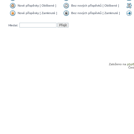
Nové příspěvky [ Oblíbené ]
Bez nových příspěvků [ Oblíbené ]
Nové příspěvky [ Zamknuté ]
Bez nových příspěvků [ Zamknuté ]
Hledat:
Založeno na
php
Čes