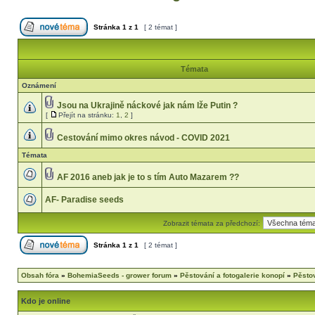
Stránka
1
z
1
[ 2 témat ]
Témata
Oznámení
Jsou na Ukrajině náckové jak nám lže Putin ?
[
Přejít na stránku:
1
,
2
]
Cestování mimo okres návod - COVID 2021
Témata
AF 2016 aneb jak je to s tím Auto Mazarem ??
AF- Paradise seeds
Zobrazit témata za předchozí:
Stránka
1
z
1
[ 2 témat ]
Obsah fóra
»
BohemiaSeeds - grower forum
»
Pěstování a fotogalerie konopí
»
Pěstov
Kdo je online