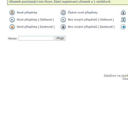
Uživatelé procházející toto fórum: Žádní registrovaní uživatelé a 1 návštěvník
Nové příspěvky
Žádné nové příspěvky
Nové příspěvky [ Oblíbené ]
Bez nových příspěvků [ Oblíbené ]
Nové příspěvky [ Zamknuté ]
Bez nových příspěvků [ Zamknuté ]
Hledat:
Založeno na
php
Čes