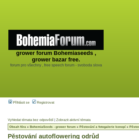
grower forum Bohemiaseeds ,
grower bazar free.
forum pro všechny , free speech forum - svoboda slova
Přihlásit se
Registrovat
Vyhledat témata bez odpovědí
|
Zobrazit aktivní témata
Obsah fóra
»
BohemiaSeeds - grower forum
»
Pěstování a fotogalerie konopí
»
Pěstov
Pěstování autoflowering odrůd