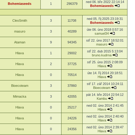
ned 06. bře 2022 22:14:14
Bohemiaseeds
1
296379
Bohemiaseeds
ned 05. říj 2025 23:19:31
CleoSmith
3
11708
Bohemiaseeds
úte 06. úno 2018 0:57:16
masuro
3
40289
samuel34
stř 22. úno 2017 18:52:01
Ataman
9
94345
masuro
stř 22. dub 2015 5:13:04
Hlava
1
29002
bruno.kudrna
stř 25. úno 2015 2:08:09
Hlava
2
37725
Hlava
úte 14. říj 2014 20:18:51
Hlava
0
70514
Hlava
stř 17. zář 2014 10:24:11
Bioecoteam
3
37860
Bioecoteam
pát 14. bře 2014 22:54:12
Mimacka
3
42055
Kambu
ned 02. úno 2014 2:41:45
Hlava
0
25217
Hlava
ned 02. úno 2014 2:40:40
Hlava
0
24226
Hlava
ned 02. úno 2014 2:39:47
Hlava
0
24356
Hlava