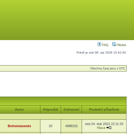
FAQ
Hledat
Právě je sob 08. srp 2026 15:42:40
Všechny časy jsou v UTC
Autor
Odpovědi
Zobrazení
Poslední příspěvek
ned 24. dub 2022 22:11:33
Bohemiaseeds
20
4988191
Hlava