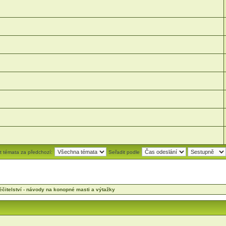
t témata za předchozí:
Seřadit podle
éčitelství - návody na konopné masti a výtažky