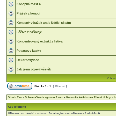
Konopná mast 4
Prášek z konopí
Konopný výtažek aneb Udělej si sám
Léčiva z hašoleje
Koncentrovaný extrakt z listiva
Pegasovy kapky
Dekarboxylace
Jak jsem objevil všelék
Zobrazi
Stránka
1
z
1
[ 19 témat ]
Obsah fóra
»
BohemiaSeeds - grower forum
»
Komunita Aktivismus Zdraví Hobby
»
L
Kdo je online
Uživatelé procházející toto fórum: Žádní registrovaní uživatelé a 1 návštěvník