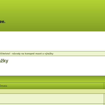
ee.
éčitelství - návody na konopné masti a výtažky
ažky
émata