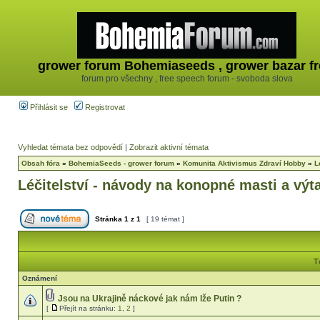
grower forum Bohemiaseeds , grower bazar fr
forum pro všechny , free speech forum - svoboda slova
Přihlásit se
Registrovat
Vyhledat témata bez odpovědí
|
Zobrazit aktivní témata
Obsah fóra
»
BohemiaSeeds - grower forum
»
Komunita Aktivismus Zdraví Hobby
»
L
Léčitelství - návody na konopné masti a výt
Stránka
1
z
1
[ 19 témat ]
T
Oznámení
Jsou na Ukrajině náckové jak nám lže Putin ?
[
Přejít na stránku:
1
,
2
]