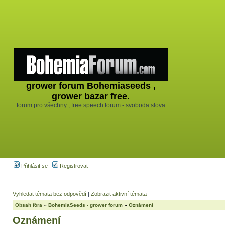
grower forum Bohemiaseeds ,
grower bazar free.
forum pro všechny , free speech forum - svoboda slova
Přihlásit se
Registrovat
Vyhledat témata bez odpovědí
|
Zobrazit aktivní témata
Obsah fóra
»
BohemiaSeeds - grower forum
»
Oznámení
Oznámení