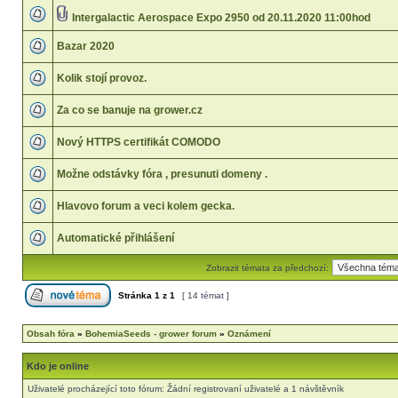
Intergalactic Aerospace Expo 2950 od 20.11.2020 11:00hod
Bazar 2020
Kolik stojí provoz.
Za co se banuje na grower.cz
Nový HTTPS certifikát COMODO
Možne odstávky fóra , presunuti domeny .
Hlavovo forum a veci kolem gecka.
Automatické přihlášení
Zobrazit témata za předchozí:
Stránka
1
z
1
[ 14 témat ]
Obsah fóra
»
BohemiaSeeds - grower forum
»
Oznámení
Kdo je online
Uživatelé procházející toto fórum: Žádní registrovaní uživatelé a 1 návštěvník