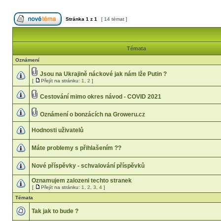
Stránka
1
z
1
[ 14 témat ]
Témata
Oznámení
Jsou na Ukrajině náckové jak nám lže Putin ?
[
Přejít na stránku:
1
,
2
]
Cestování mimo okres návod - COVID 2021
Oznámení o bonzácích na Groweru.cz
Hodnosti uživatelů
Máte problemy s přihlašením ??
Nové příspěvky - schvalování příspěvků
Oznamujem zalozeni techto stranek
[
Přejít na stránku:
1
,
2
,
3
,
4
]
Témata
Tak jak to bude ?