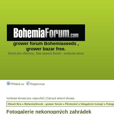
grower forum Bohemiaseeds ,
grower bazar free.
forum pro všechny , free speech forum - svoboda slova
Přihlásit se
Registrovat
Vyhledat témata bez odpovědí
|
Zobrazit aktivní témata
Obsah fóra
»
BohemiaSeeds - grower forum
»
Pěstování a fotogalerie konopí
»
Fotog
Fotogalerie nekonopných zahrádek