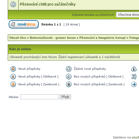
Pěstování chilli pro začátečníky
Zobrazit témata za předchozí:
Stránka
1
z
1
[ 19 témat ]
Obsah fóra
»
BohemiaSeeds - grower forum
»
Pěstování a fotogalerie konopí
»
Fotog
Kdo je online
Uživatelé procházející toto fórum: Žádní registrovaní uživatelé a 1 návštěvník
Nové příspěvky
Žádné nové příspěvky
Nové příspěvky [ Oblíbené ]
Bez nových příspěvků [ Oblíbené ]
Nové příspěvky [ Zamknuté ]
Bez nových příspěvků [ Zamknuté ]
Hledat:
Založeno na
php