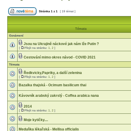
Stránka
1
z
1
[ 19 témat ]
Témata
Oznámení
Jsou na Ukrajině náckové jak nám lže Putin ?
[
Přejít na stránku:
1
,
2
]
Cestování mimo okres návod - COVID 2021
Témata
Ředkvicky,Papriky, a další zelenina
[
Přejít na stránku:
1
,
2
]
Bazalka thajská - Ocimum basilicum thai
Kávovník arabský zakrslý - Coffea arabica nana
2014
[
Přejít na stránku:
1
,
2
]
Moje kytičky....
Meduňka lékařská - Mellisa officialis