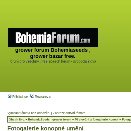
grower forum Bohemiaseeds ,
grower bazar free.
forum pro všechny , free speech forum - svoboda slova
Přihlásit se
Registrovat
Vyhledat témata bez odpovědí
|
Zobrazit aktivní témata
Obsah fóra
»
BohemiaSeeds - grower forum
»
Pěstování a fotogalerie konopí
»
Fotog
Fotogalerie konopné umění