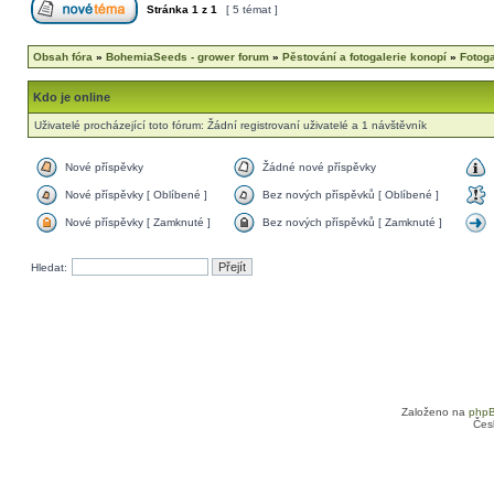
Stránka
1
z
1
[ 5 témat ]
Obsah fóra
»
BohemiaSeeds - grower forum
»
Pěstování a fotogalerie konopí
»
Fotog
Kdo je online
Uživatelé procházející toto fórum: Žádní registrovaní uživatelé a 1 návštěvník
Nové příspěvky
Žádné nové příspěvky
Nové příspěvky [ Oblíbené ]
Bez nových příspěvků [ Oblíbené ]
Nové příspěvky [ Zamknuté ]
Bez nových příspěvků [ Zamknuté ]
Hledat:
Založeno na
php
Čes