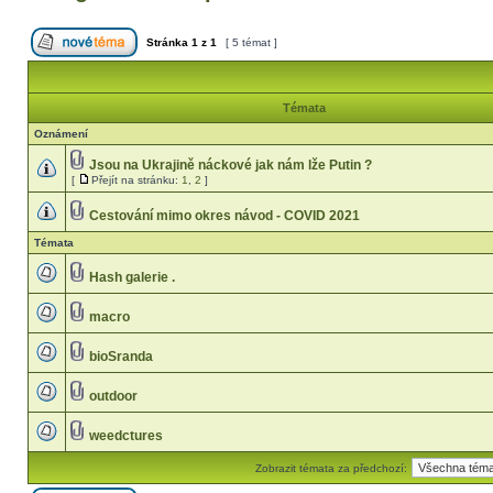
Stránka
1
z
1
[ 5 témat ]
Témata
Oznámení
Jsou na Ukrajině náckové jak nám lže Putin ?
[
Přejít na stránku:
1
,
2
]
Cestování mimo okres návod - COVID 2021
Témata
Hash galerie .
macro
bioSranda
outdoor
weedctures
Zobrazit témata za předchozí: