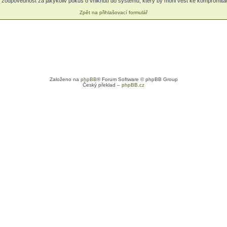
zodpovědnost za jakýkoliv pokus o vniknutí do systému, který by mohl vést ke kompromitaci
Zpět na přihlašovací formulář
Založeno na
phpBB
® Forum Software © phpBB Group
Český překlad –
phpBB.cz