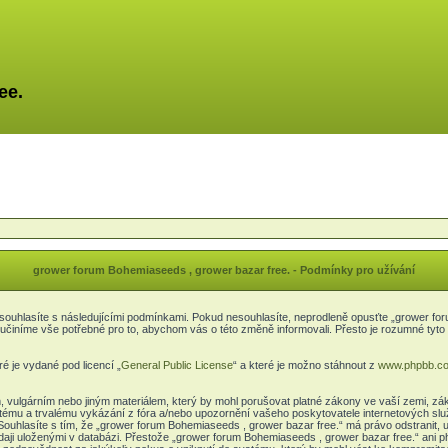
ee.
grower forum Bohemiaseeds , grower bazar free. - Podmínky pro užívání
ouhlasíte s následujícími podmínkami. Pokud nesouhlasíte, neprodleně opusťte „grower foru
a učiníme vše potřebné pro to, abychom vás o této změně informovali. Přesto je rozumné t
é je vydané pod licencí „
General Public License
“ a které je možno stáhnout z
www.phpbb.c
, vulgárním nebo jiným materiálem, který by mohl porušovat platné zákony ve vaší zemi, zá
itému a trvalému vykázání z fóra a/nebo upozornění vašeho poskytovatele internetových slu
Souhlasíte s tím, že „grower forum Bohemiaseeds , grower bazar free.“ má právo odstranit,
daji uloženými v databázi. Přestože „grower forum Bohemiaseeds , grower bazar free.“ ani 