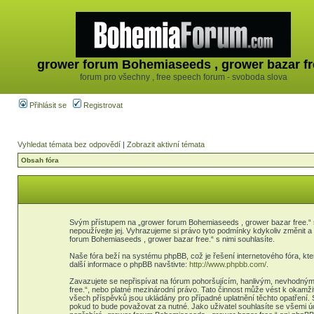
grower forum Bohemiaseeds , grower bazar fr
forum pro všechny , free speech forum - svoboda slova
Přihlásit se
Registrovat
Vyhledat témata bez odpovědí
|
Zobrazit aktivní témata
Obsah fóra
Svým přístupem na „grower forum Bohemiaseeds , grower bazar free.“ s
nepoužívejte jej. Vyhrazujeme si právo tyto podmínky kdykoliv změnit 
forum Bohemiaseeds , grower bazar free.“ s nimi souhlasíte.
Naše fóra beží na systému phpBB, což je řešení internetového fóra, kter
další informace o phpBB navštivte:
http://www.phpbb.com/
.
Zavazujete se nepřispívat na fórum pohoršujícím, hanlivým, nevhodným
free.“, nebo platné mezinárodní právo. Tato činnost může vést k okamž
všech příspěvků jsou ukládány pro případné uplatnění těchto opatření. 
pokud to bude považovat za nutné. Jako uživatel souhlasíte se všemi ú