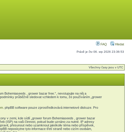
FAQ
Hledat
Právě je čtv 06. srp 2026 23:36:53
Všechny časy jsou v UTC
m Bohemiaseeds , grower bazar free.“, nevstupujte na něj a
yto podmínky průběžně sledovat vzhledem k tomu, že používáním „grower
om
. phpBB software pouze zprostředkovává internetové diskuze. Pro
kony v zemi, kde sídlí „grower forum Bohemiaseeds , grower bazar
žeb (ISP) na vaši činnost, pokud bude uznáno za nutné. IP adresy
 upravit, přesunout nebo uzamknout jakékoliv téma nebo příspěvek,
phpBB neposkytne tyto informace třetí straně nebo cizím osobám,