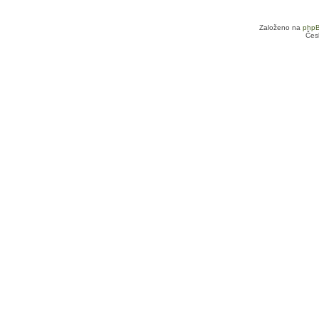
Založeno na
php
Čes