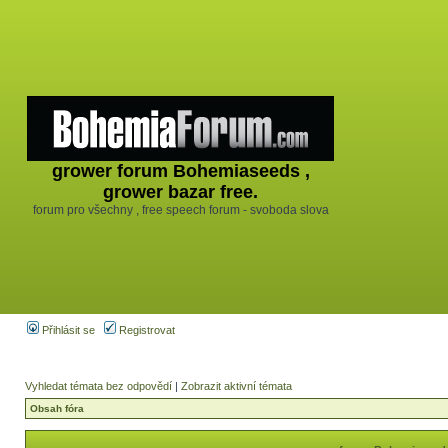
grower forum Bohemiaseeds ,
grower bazar free.
forum pro všechny , free speech forum - svoboda slova
Přihlásit se
Registrovat
Vyhledat témata bez odpovědí
|
Zobrazit aktivní témata
Obsah fóra