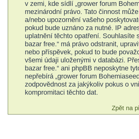
v zemi, kde sídlí „grower forum Bohem
mezinárodní právo. Tato činnost může
a/nebo upozornění vašeho poskytovatel
pokud bude uznáno za nutné. IP adres
uplatnění těchto opatření. Souhlasíte
bazar free.“ má právo odstranit, upra
nebo příspěvek, pokud to bude považov
všemi údaji uloženými v databázi. Př
bazar free.“ ani phpBB neposkytne tyt
nepřebírá „grower forum Bohemiaseeds
zodpovědnost za jakýkoliv pokus o vni
kompromitaci těchto dat.
Zpět na p