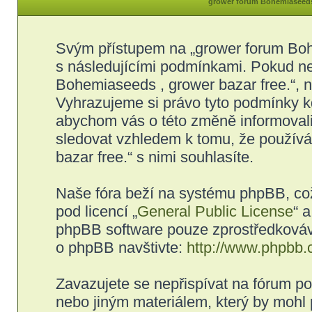
grower forum Bohemiaseeds 
Svým přístupem na „grower forum Bohe
s následujícími podmínkami. Pokud ne
Bohemiaseeds , grower bazar free.“, ne
Vyhrazujeme si právo tyto podmínky kd
abychom vás o této změně informovali
sledovat vzhledem k tomu, že použív
bazar free.“ s nimi souhlasíte.
Naše fóra beží na systému phpBB, což 
pod licencí „
General Public License
“ 
phpBB software pouze zprostředkovává
o phpBB navštivte:
http://www.phpbb.
Zavazujete se nepřispívat na fórum p
nebo jiným materiálem, který by mohl