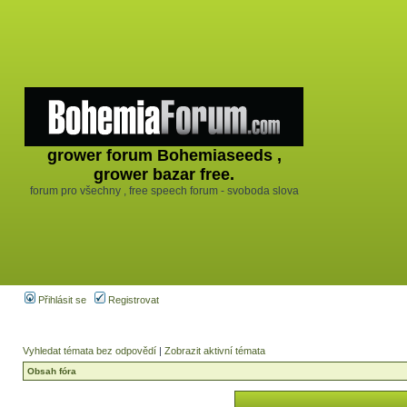
grower forum Bohemiaseeds ,
grower bazar free.
forum pro všechny , free speech forum - svoboda slova
Přihlásit se
Registrovat
Vyhledat témata bez odpovědí
|
Zobrazit aktivní témata
Obsah fóra