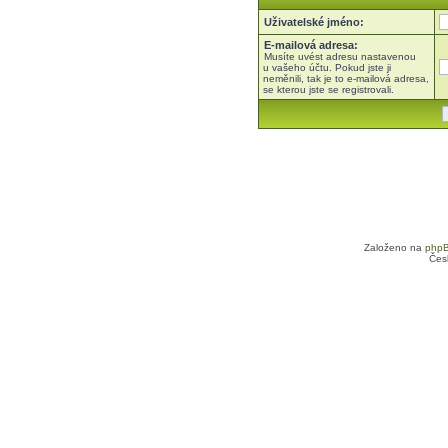
Uživatelské jméno:
E-mailová adresa:
Musíte uvést adresu nastavenou
u vašeho účtu. Pokud jste ji
neměnili, tak je to e-mailová adresa,
se kterou jste se registrovali.
Založeno na
php
Čes