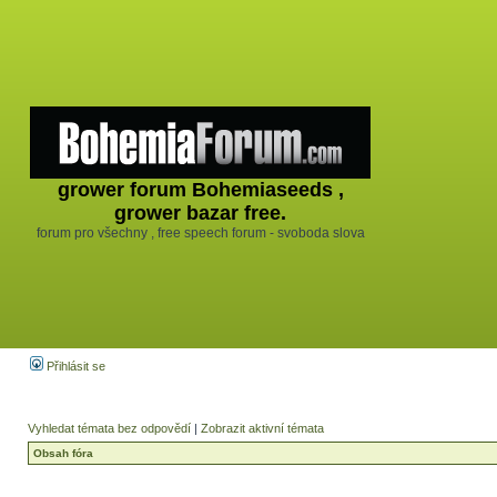
grower forum Bohemiaseeds ,
grower bazar free.
forum pro všechny , free speech forum - svoboda slova
Přihlásit se
Vyhledat témata bez odpovědí
|
Zobrazit aktivní témata
Obsah fóra