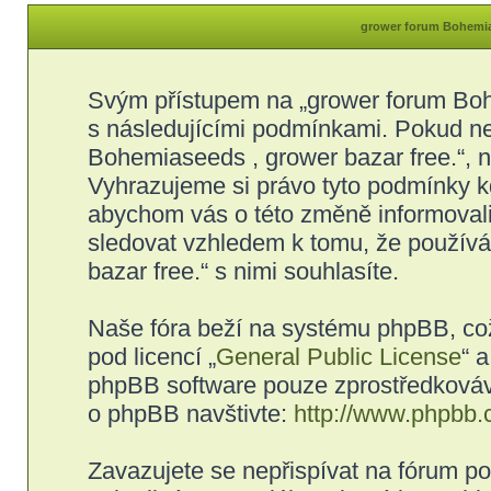
grower forum Bohemias
Svým přístupem na „grower forum Bohe
s následujícími podmínkami. Pokud ne
Bohemiaseeds , grower bazar free.“, ne
Vyhrazujeme si právo tyto podmínky kd
abychom vás o této změně informovali
sledovat vzhledem k tomu, že použív
bazar free.“ s nimi souhlasíte.
Naše fóra beží na systému phpBB, což 
pod licencí „
General Public License
“ 
phpBB software pouze zprostředkovává
o phpBB navštivte:
http://www.phpbb.
Zavazujete se nepřispívat na fórum p