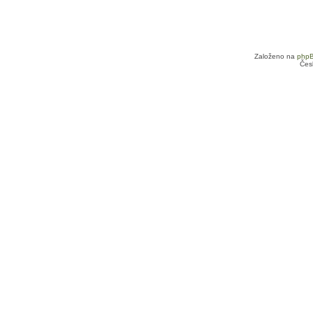
Založeno na
php
Čes