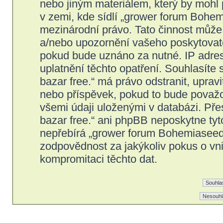
nebo jiným materiálem, který by mohl
v zemi, kde sídlí „grower forum Bohem
mezinárodní právo. Tato činnost může
a/nebo upozornění vašeho poskytovatel
pokud bude uznáno za nutné. IP adres
uplatnění těchto opatření. Souhlasíte
bazar free.“ má právo odstranit, upra
nebo příspěvek, pokud to bude považov
všemi údaji uloženými v databázi. Př
bazar free.“ ani phpBB neposkytne tyt
nepřebírá „grower forum Bohemiaseeds
zodpovědnost za jakýkoliv pokus o vni
kompromitaci těchto dat.