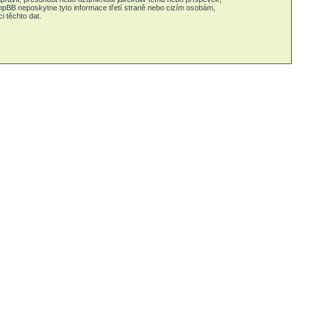
phpBB neposkytne tyto informace třetí straně nebo cizím osobám,
 těchto dat.