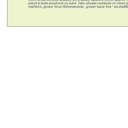
pokud to bude považovat za nutné. Jako uživatel souhlasíte se všemi ú
nepřebírá „grower forum Bohemiaseeds , grower bazar free.“ ani phpBB 