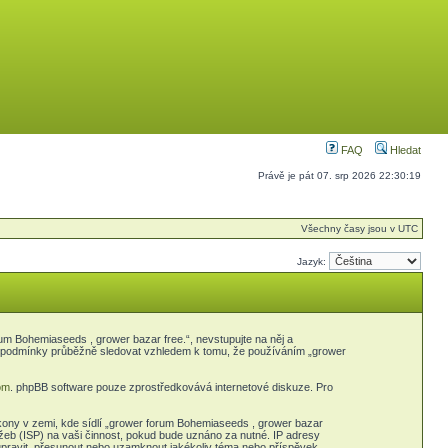
FAQ
Hledat
Právě je pát 07. srp 2026 22:30:19
Všechny časy jsou v UTC
Jazyk:
m Bohemiaseeds , grower bazar free.“, nevstupujte na něj a
yto podmínky průběžně sledovat vzhledem k tomu, že používáním „grower
om
. phpBB software pouze zprostředkovává internetové diskuze. Pro
kony v zemi, kde sídlí „grower forum Bohemiaseeds , grower bazar
žeb (ISP) na vaši činnost, pokud bude uznáno za nutné. IP adresy
 upravit, přesunout nebo uzamknout jakékoliv téma nebo příspěvek,