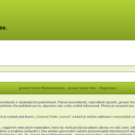
ee.
grower forum Bohemiaseeds , grower bazar free. - Registrace
ouhlasíte s následujícími podmínkami. Pokud nesouhlasíte, neprodleně opusťte „grower foru
a učiníme vše potřebné pro to, abychom vás o této změně informovali. Přesto je rozumné t
é je vydané pod licencí „
General Public License
“ a které je možno stáhnout z
www.phpbb.c
, vulgárním nebo jiným materiálem, který by mohl porušovat platné zákony ve vaší zemi, zá
itému a trvalému vykázání z fóra a/nebo upozornění vašeho poskytovatele internetových slu
Souhlasíte s tím, že „grower forum Bohemiaseeds , grower bazar free.“ má právo odstranit,