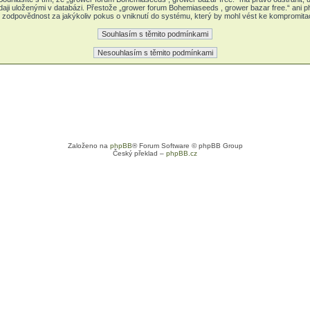
daji uloženými v databázi. Přestože „grower forum Bohemiaseeds , grower bazar free.“ ani 
zodpovědnost za jakýkoliv pokus o vniknutí do systému, který by mohl vést ke kompromitaci
Založeno na
phpBB
® Forum Software © phpBB Group
Český překlad –
phpBB.cz