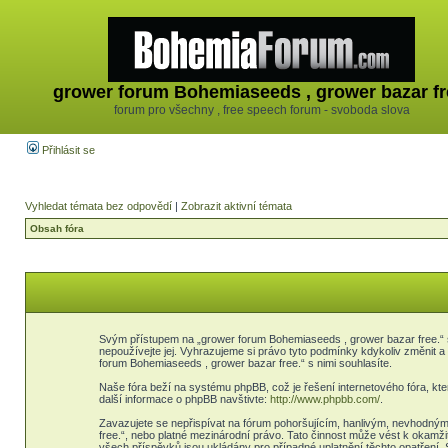
grower forum Bohemiaseeds , grower bazar fr
forum pro všechny , free speech forum - svoboda slova
Přihlásit se
Vyhledat témata bez odpovědí
|
Zobrazit aktivní témata
Obsah fóra
Svým přístupem na „grower forum Bohemiaseeds , grower bazar free.“ s
nepoužívejte jej. Vyhrazujeme si právo tyto podmínky kdykoliv změnit 
forum Bohemiaseeds , grower bazar free.“ s nimi souhlasíte.
Naše fóra beží na systému phpBB, což je řešení internetového fóra, kter
další informace o phpBB navštivte:
http://www.phpbb.com/
.
Zavazujete se nepřispívat na fórum pohoršujícím, hanlivým, nevhodným
free.“, nebo platné mezinárodní právo. Tato činnost může vést k okamž
všech příspěvků jsou ukládány pro případné uplatnění těchto opatření. 