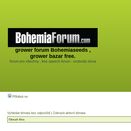
grower forum Bohemiaseeds ,
grower bazar free.
forum pro všechny , free speech forum - svoboda slova
Přihlásit se
Vyhledat témata bez odpovědí
|
Zobrazit aktivní témata
Obsah fóra