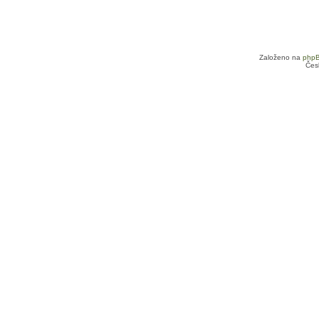
Založeno na
php
Čes