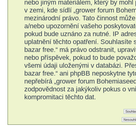
nebo jiným materiálem, který by mohl
v zemi, kde sídlí „grower forum Bohem
mezinárodní právo. Tato činnost může
a/nebo upozornění vašeho poskytovatel
pokud bude uznáno za nutné. IP adres
uplatnění těchto opatření. Souhlasíte
bazar free.“ má právo odstranit, upra
nebo příspěvek, pokud to bude považov
všemi údaji uloženými v databázi. Př
bazar free.“ ani phpBB neposkytne tyt
nepřebírá „grower forum Bohemiaseeds
zodpovědnost za jakýkoliv pokus o vni
kompromitaci těchto dat.