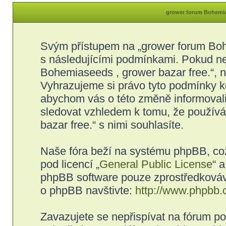
grower forum Bohemias
Svým přístupem na „grower forum Bohe
s následujícími podmínkami. Pokud ne
Bohemiaseeds , grower bazar free.“, ne
Vyhrazujeme si právo tyto podmínky kd
abychom vás o této změně informovali
sledovat vzhledem k tomu, že použív
bazar free.“ s nimi souhlasíte.
Naše fóra beží na systému phpBB, což 
pod licencí „
General Public License
“ 
phpBB software pouze zprostředkovává
o phpBB navštivte:
http://www.phpbb.
Zavazujete se nepřispívat na fórum p