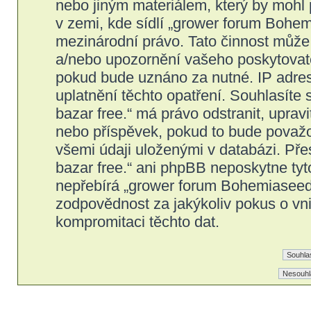
nebo jiným materiálem, který by mohl
v zemi, kde sídlí „grower forum Bohem
mezinárodní právo. Tato činnost může
a/nebo upozornění vašeho poskytovatel
pokud bude uznáno za nutné. IP adres
uplatnění těchto opatření. Souhlasíte
bazar free.“ má právo odstranit, upra
nebo příspěvek, pokud to bude považov
všemi údaji uloženými v databázi. Př
bazar free.“ ani phpBB neposkytne tyt
nepřebírá „grower forum Bohemiaseeds
zodpovědnost za jakýkoliv pokus o vni
kompromitaci těchto dat.