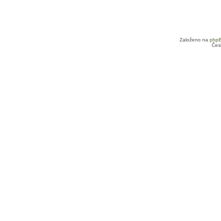
Založeno na
php
Čes