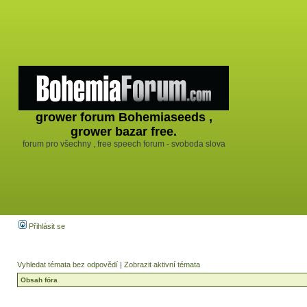
grower forum Bohemiaseeds ,
grower bazar free.
forum pro všechny , free speech forum - svoboda slova
Přihlásit se
Vyhledat témata bez odpovědí
|
Zobrazit aktivní témata
Obsah fóra