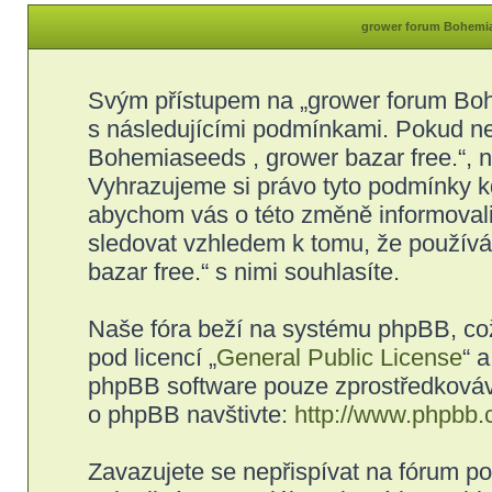
grower forum Bohemias
Svým přístupem na „grower forum Bohe
s následujícími podmínkami. Pokud ne
Bohemiaseeds , grower bazar free.“, ne
Vyhrazujeme si právo tyto podmínky kd
abychom vás o této změně informovali
sledovat vzhledem k tomu, že použív
bazar free.“ s nimi souhlasíte.
Naše fóra beží na systému phpBB, což 
pod licencí „
General Public License
“ 
phpBB software pouze zprostředkovává
o phpBB navštivte:
http://www.phpbb.
Zavazujete se nepřispívat na fórum p