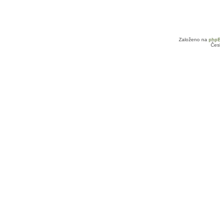
Založeno na
php
Čes