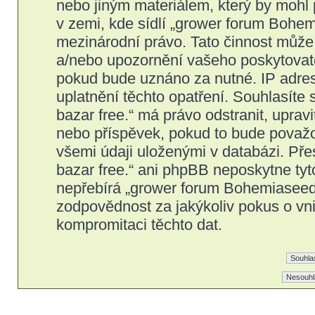
nebo jiným materiálem, který by mohl
v zemi, kde sídlí „grower forum Bohem
mezinárodní právo. Tato činnost může
a/nebo upozornění vašeho poskytovatel
pokud bude uznáno za nutné. IP adres
uplatnění těchto opatření. Souhlasíte
bazar free.“ má právo odstranit, upra
nebo příspěvek, pokud to bude považov
všemi údaji uloženými v databázi. Př
bazar free.“ ani phpBB neposkytne tyt
nepřebírá „grower forum Bohemiaseeds
zodpovědnost za jakýkoliv pokus o vni
kompromitaci těchto dat.