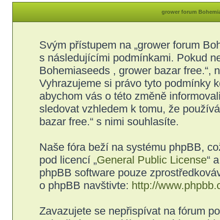
grower forum Bohemias
Svým přístupem na „grower forum Bohe
s následujícími podmínkami. Pokud ne
Bohemiaseeds , grower bazar free.“, ne
Vyhrazujeme si právo tyto podmínky kd
abychom vás o této změně informovali
sledovat vzhledem k tomu, že použív
bazar free.“ s nimi souhlasíte.
Naše fóra beží na systému phpBB, což 
pod licencí „
General Public License
“ 
phpBB software pouze zprostředkovává
o phpBB navštivte:
http://www.phpbb.
Zavazujete se nepřispívat na fórum p