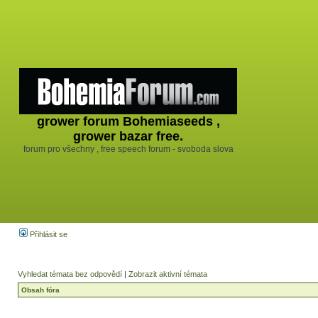
grower forum Bohemiaseeds ,
grower bazar free.
forum pro všechny , free speech forum - svoboda slova
Přihlásit se
Vyhledat témata bez odpovědí
|
Zobrazit aktivní témata
Obsah fóra