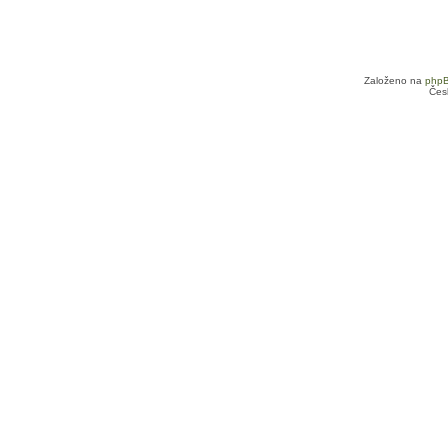
Založeno na
php
Čes