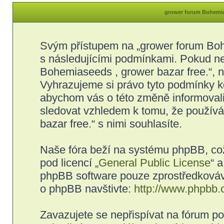
grower forum Bohemias
Svým přístupem na „grower forum Bohe
s následujícími podmínkami. Pokud ne
Bohemiaseeds , grower bazar free.“, ne
Vyhrazujeme si právo tyto podmínky kd
abychom vás o této změně informovali
sledovat vzhledem k tomu, že použív
bazar free.“ s nimi souhlasíte.
Naše fóra beží na systému phpBB, což 
pod licencí „
General Public License
“ 
phpBB software pouze zprostředkovává
o phpBB navštivte:
http://www.phpbb.
Zavazujete se nepřispívat na fórum p