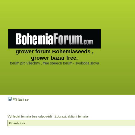
grower forum Bohemiaseeds ,
grower bazar free.
forum pro všechny , free speech forum - svoboda slova
Přihlásit se
Vyhledat témata bez odpovědí
|
Zobrazit aktivní témata
Obsah fóra