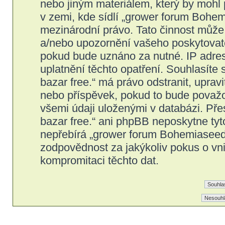
nebo jiným materiálem, který by mohl
v zemi, kde sídlí „grower forum Bohem
mezinárodní právo. Tato činnost může
a/nebo upozornění vašeho poskytovatel
pokud bude uznáno za nutné. IP adres
uplatnění těchto opatření. Souhlasíte
bazar free.“ má právo odstranit, upra
nebo příspěvek, pokud to bude považov
všemi údaji uloženými v databázi. Př
bazar free.“ ani phpBB neposkytne tyt
nepřebírá „grower forum Bohemiaseeds
zodpovědnost za jakýkoliv pokus o vni
kompromitaci těchto dat.