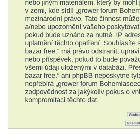
nebo jiným materiálem, který by mohl
v zemi, kde sídlí „grower forum Bohem
mezinárodní právo. Tato činnost může
a/nebo upozornění vašeho poskytovatel
pokud bude uznáno za nutné. IP adres
uplatnění těchto opatření. Souhlasíte
bazar free.“ má právo odstranit, upra
nebo příspěvek, pokud to bude považov
všemi údaji uloženými v databázi. Př
bazar free.“ ani phpBB neposkytne tyt
nepřebírá „grower forum Bohemiaseeds
zodpovědnost za jakýkoliv pokus o vni
kompromitaci těchto dat.