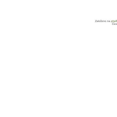
Založeno na
php
Čes