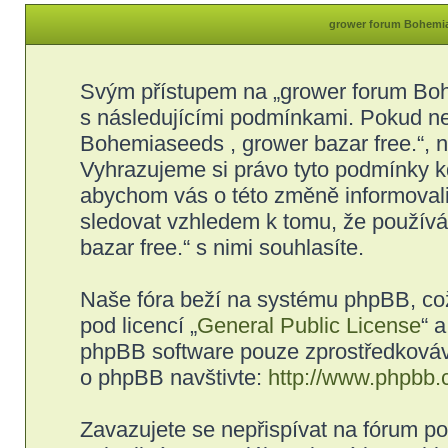
grower forum Bohemias
Svým přístupem na „grower forum Bohe
s následujícími podmínkami. Pokud ne
Bohemiaseeds , grower bazar free.“, ne
Vyhrazujeme si právo tyto podmínky kd
abychom vás o této změně informovali
sledovat vzhledem k tomu, že použív
bazar free.“ s nimi souhlasíte.
Naše fóra beží na systému phpBB, což 
pod licencí „
General Public License
“ 
phpBB software pouze zprostředkovává
o phpBB navštivte:
http://www.phpbb.
Zavazujete se nepřispívat na fórum p