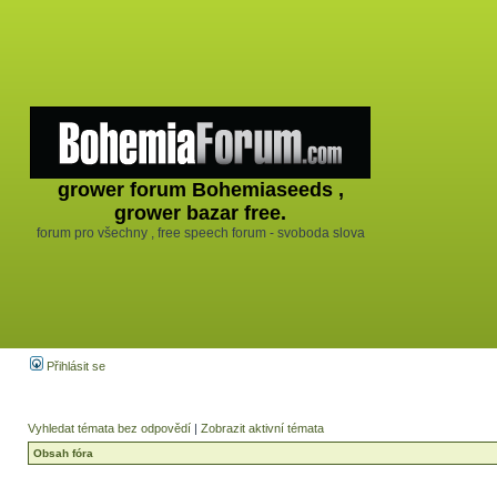
grower forum Bohemiaseeds ,
grower bazar free.
forum pro všechny , free speech forum - svoboda slova
Přihlásit se
Vyhledat témata bez odpovědí
|
Zobrazit aktivní témata
Obsah fóra