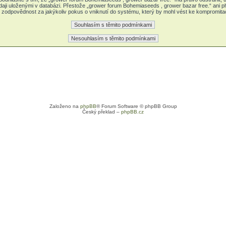
daji uloženými v databázi. Přestože „grower forum Bohemiaseeds , grower bazar free.“ ani 
zodpovědnost za jakýkoliv pokus o vniknutí do systému, který by mohl vést ke kompromitaci
Založeno na
phpBB
® Forum Software © phpBB Group
Český překlad –
phpBB.cz