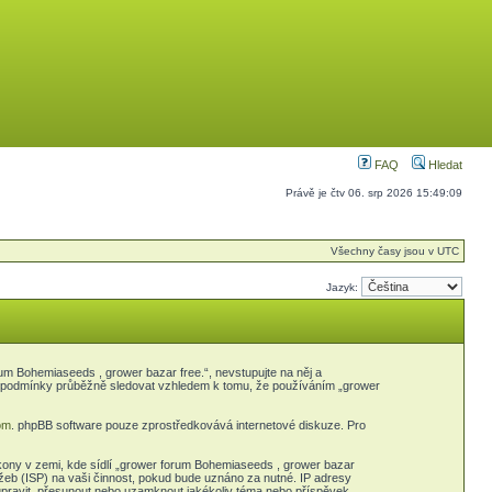
FAQ
Hledat
Právě je čtv 06. srp 2026 15:49:09
Všechny časy jsou v UTC
Jazyk:
m Bohemiaseeds , grower bazar free.“, nevstupujte na něj a
yto podmínky průběžně sledovat vzhledem k tomu, že používáním „grower
om
. phpBB software pouze zprostředkovává internetové diskuze. Pro
kony v zemi, kde sídlí „grower forum Bohemiaseeds , grower bazar
žeb (ISP) na vaši činnost, pokud bude uznáno za nutné. IP adresy
 upravit, přesunout nebo uzamknout jakékoliv téma nebo příspěvek,