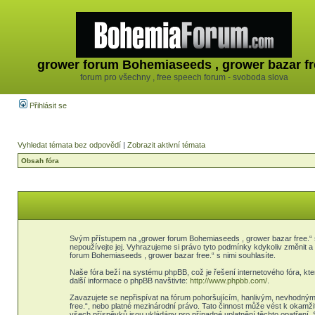
grower forum Bohemiaseeds , grower bazar fr
forum pro všechny , free speech forum - svoboda slova
Přihlásit se
Vyhledat témata bez odpovědí
|
Zobrazit aktivní témata
Obsah fóra
Svým přístupem na „grower forum Bohemiaseeds , grower bazar free.“ s
nepoužívejte jej. Vyhrazujeme si právo tyto podmínky kdykoliv změnit 
forum Bohemiaseeds , grower bazar free.“ s nimi souhlasíte.
Naše fóra beží na systému phpBB, což je řešení internetového fóra, kter
další informace o phpBB navštivte:
http://www.phpbb.com/
.
Zavazujete se nepřispívat na fórum pohoršujícím, hanlivým, nevhodným
free.“, nebo platné mezinárodní právo. Tato činnost může vést k okamž
všech příspěvků jsou ukládány pro případné uplatnění těchto opatření. 