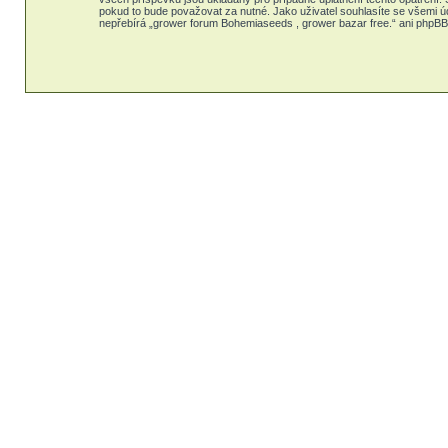
pokud to bude považovat za nutné. Jako uživatel souhlasíte se všemi ú
nepřebírá „grower forum Bohemiaseeds , grower bazar free.“ ani phpBB 