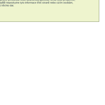
phpBB neposkytne tyto informace třetí straně nebo cizím osobám,
 těchto dat.