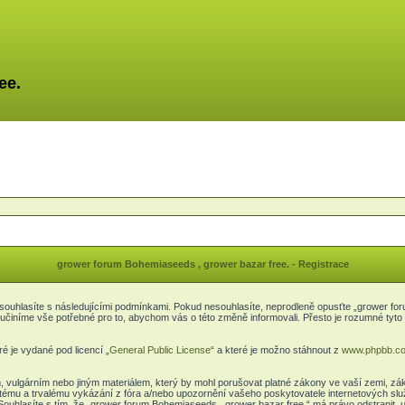
ee.
grower forum Bohemiaseeds , grower bazar free. - Registrace
ouhlasíte s následujícími podmínkami. Pokud nesouhlasíte, neprodleně opusťte „grower foru
a učiníme vše potřebné pro to, abychom vás o této změně informovali. Přesto je rozumné t
é je vydané pod licencí „
General Public License
“ a které je možno stáhnout z
www.phpbb.c
, vulgárním nebo jiným materiálem, který by mohl porušovat platné zákony ve vaší zemi, zá
itému a trvalému vykázání z fóra a/nebo upozornění vašeho poskytovatele internetových slu
Souhlasíte s tím, že „grower forum Bohemiaseeds , grower bazar free.“ má právo odstranit,