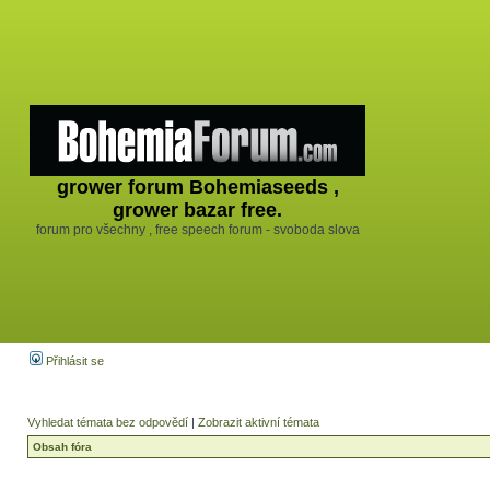
grower forum Bohemiaseeds ,
grower bazar free.
forum pro všechny , free speech forum - svoboda slova
Přihlásit se
Vyhledat témata bez odpovědí
|
Zobrazit aktivní témata
Obsah fóra