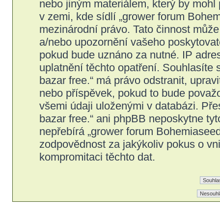
nebo jiným materiálem, který by mohl
v zemi, kde sídlí „grower forum Bohem
mezinárodní právo. Tato činnost může
a/nebo upozornění vašeho poskytovatel
pokud bude uznáno za nutné. IP adres
uplatnění těchto opatření. Souhlasíte
bazar free.“ má právo odstranit, upra
nebo příspěvek, pokud to bude považov
všemi údaji uloženými v databázi. Př
bazar free.“ ani phpBB neposkytne tyt
nepřebírá „grower forum Bohemiaseeds
zodpovědnost za jakýkoliv pokus o vni
kompromitaci těchto dat.