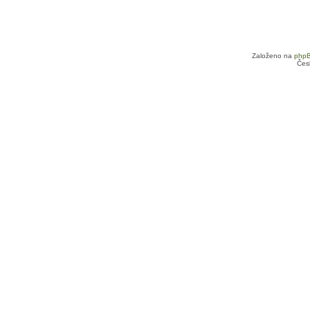
Založeno na
php
Čes