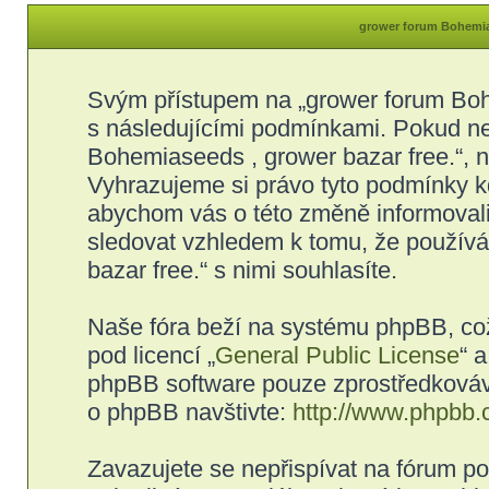
grower forum Bohemias
Svým přístupem na „grower forum Bohe
s následujícími podmínkami. Pokud ne
Bohemiaseeds , grower bazar free.“, ne
Vyhrazujeme si právo tyto podmínky kd
abychom vás o této změně informovali
sledovat vzhledem k tomu, že použív
bazar free.“ s nimi souhlasíte.
Naše fóra beží na systému phpBB, což 
pod licencí „
General Public License
“ 
phpBB software pouze zprostředkovává
o phpBB navštivte:
http://www.phpbb.
Zavazujete se nepřispívat na fórum p