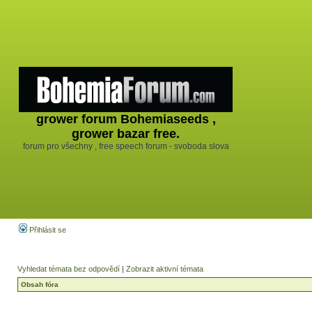
grower forum Bohemiaseeds ,
grower bazar free.
forum pro všechny , free speech forum - svoboda slova
Přihlásit se
Vyhledat témata bez odpovědí
|
Zobrazit aktivní témata
Obsah fóra