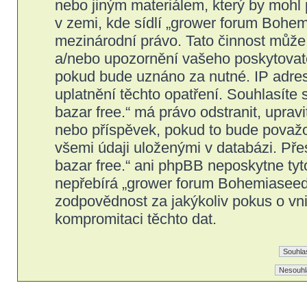
nebo jiným materiálem, který by mohl
v zemi, kde sídlí „grower forum Bohem
mezinárodní právo. Tato činnost může
a/nebo upozornění vašeho poskytovatel
pokud bude uznáno za nutné. IP adres
uplatnění těchto opatření. Souhlasíte
bazar free.“ má právo odstranit, upra
nebo příspěvek, pokud to bude považov
všemi údaji uloženými v databázi. Př
bazar free.“ ani phpBB neposkytne tyt
nepřebírá „grower forum Bohemiaseeds
zodpovědnost za jakýkoliv pokus o vni
kompromitaci těchto dat.