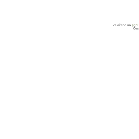
Založeno na
php
Čes