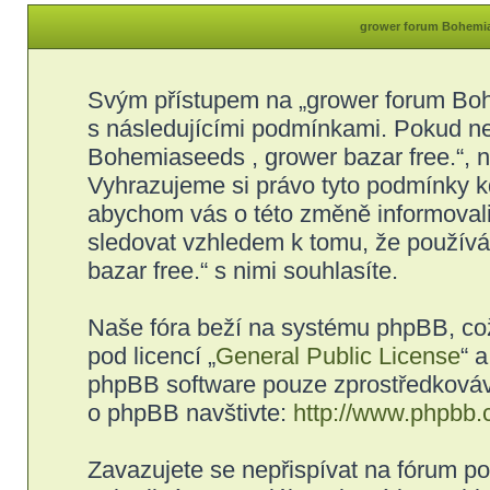
grower forum Bohemias
Svým přístupem na „grower forum Bohe
s následujícími podmínkami. Pokud ne
Bohemiaseeds , grower bazar free.“, ne
Vyhrazujeme si právo tyto podmínky kd
abychom vás o této změně informovali
sledovat vzhledem k tomu, že použív
bazar free.“ s nimi souhlasíte.
Naše fóra beží na systému phpBB, což 
pod licencí „
General Public License
“ 
phpBB software pouze zprostředkovává
o phpBB navštivte:
http://www.phpbb.
Zavazujete se nepřispívat na fórum p