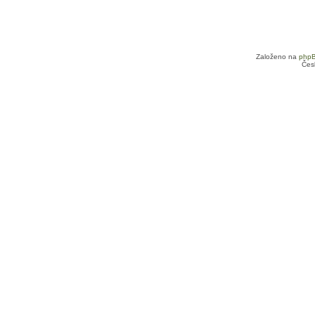
Založeno na
php
Čes