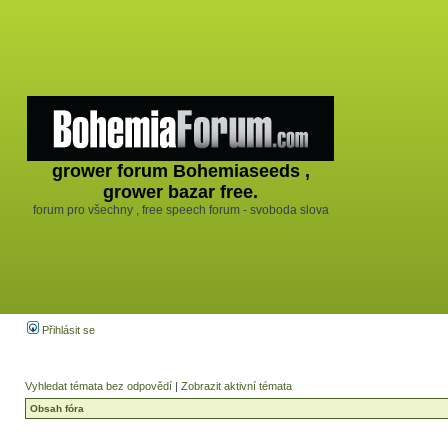
grower forum Bohemiaseeds ,
grower bazar free.
forum pro všechny , free speech forum - svoboda slova
Přihlásit se
Vyhledat témata bez odpovědí
|
Zobrazit aktivní témata
Obsah fóra