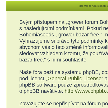
grower forum Bohemias
Svým přístupem na „grower forum Bohe
s následujícími podmínkami. Pokud ne
Bohemiaseeds , grower bazar free.“, ne
Vyhrazujeme si právo tyto podmínky kd
abychom vás o této změně informovali
sledovat vzhledem k tomu, že použív
bazar free.“ s nimi souhlasíte.
Naše fóra beží na systému phpBB, což 
pod licencí „
General Public License
“ 
phpBB software pouze zprostředkovává
o phpBB navštivte:
http://www.phpbb.
Zavazujete se nepřispívat na fórum p