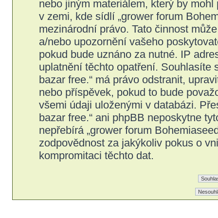
nebo jiným materiálem, který by mohl
v zemi, kde sídlí „grower forum Bohem
mezinárodní právo. Tato činnost může
a/nebo upozornění vašeho poskytovatel
pokud bude uznáno za nutné. IP adres
uplatnění těchto opatření. Souhlasíte
bazar free.“ má právo odstranit, upra
nebo příspěvek, pokud to bude považov
všemi údaji uloženými v databázi. Př
bazar free.“ ani phpBB neposkytne tyt
nepřebírá „grower forum Bohemiaseeds
zodpovědnost za jakýkoliv pokus o vni
kompromitaci těchto dat.