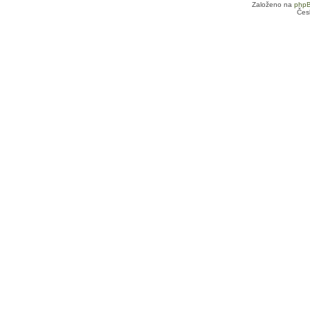
Založeno na
php
Čes