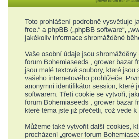
grower forum Bohemiaseeds
Toto prohlášení podrobně vysvětluje 
free.“ a phpBB („phpBB software“, „
jakékoliv informace shromážděné běh
Vaše osobní údaje jsou shromážděny 
forum Bohemiaseeds , grower bazar fre
jsou malé textové soubory, které jso
vašeho internetového prohlížeče. Prvn
anonymní identifikátor session, které
softwarem. Třetí cookie se vytvoří, j
forum Bohemiaseeds , grower bazar fre
které téma jste již přečetli, což vede
Můžeme také vytvořit další cookies, 
procházení „grower forum Bohemiaseeds