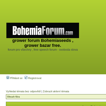
grower forum Bohemiaseeds ,
grower bazar free.
forum pro všechny , free speech forum - svoboda slova
Přihlásit se
Registrovat
Vyhledat témata bez odpovědí
|
Zobrazit aktivní témata
Obsah fóra