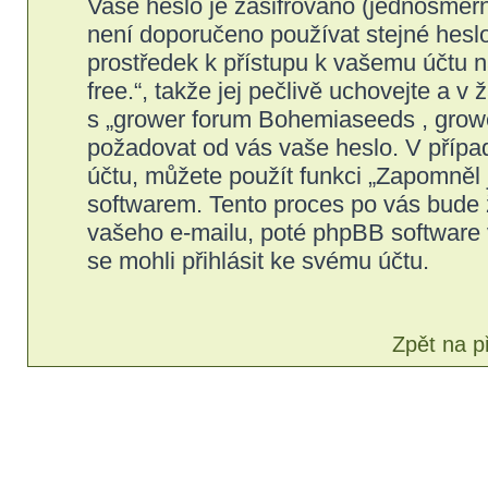
Vaše heslo je zašifrováno (jednosměrn
není doporučeno používat stejné heslo
prostředek k přístupu k vašemu účtu 
free.“, takže jej pečlivě uchovejte a
s „grower forum Bohemiaseeds , grower 
požadovat od vás vaše heslo. V přípa
účtu, můžete použít funkci „Zapomně
softwarem. Tento proces po vás bude 
vašeho e-mailu, poté phpBB software 
se mohli přihlásit ke svému účtu.
Zpět na p