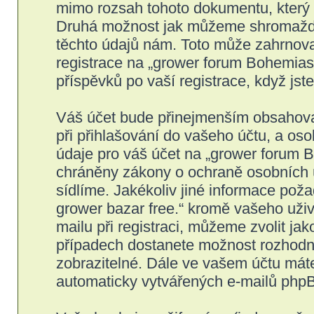
mimo rozsah tohoto dokumentu, který s
Druhá možnost jak můžeme shromažďov
těchto údajů nám. Toto může zahrnova
registrace na „grower forum Bohemiase
příspěvků po vaší registrace, když jste
Váš účet bude přinejmenším obsahovat
při přihlašování do vašeho účtu, a os
údaje pro váš účet na „grower forum B
chráněny zákony o ochraně osobních úd
sídlíme. Jakékoliv jiné informace po
grower bazar free.“ kromě vašeho uži
mailu při registraci, můžeme zvolit j
případech dostanete možnost rozhodno
zobrazitelné. Dále ve vašem účtu mát
automaticky vytvářených e-mailů php