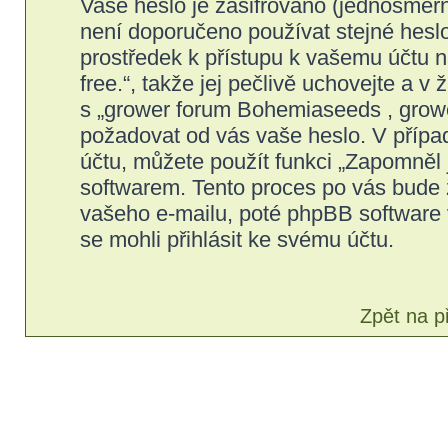
Vaše heslo je zašifrováno (jednosměrn
není doporučeno používat stejné heslo
prostředek k přístupu k vašemu účtu 
free.“, takže jej pečlivě uchovejte a
s „grower forum Bohemiaseeds , grower 
požadovat od vás vaše heslo. V přípa
účtu, můžete použít funkci „Zapomně
softwarem. Tento proces po vás bude 
vašeho e-mailu, poté phpBB software 
se mohli přihlásit ke svému účtu.
Zpět na p