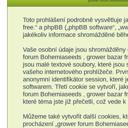
grower forum Bohemiaseeds
Toto prohlášení podrobně vysvětluje 
free.“ a phpBB („phpBB software“, „
jakékoliv informace shromážděné běh
Vaše osobní údaje jsou shromážděny 
forum Bohemiaseeds , grower bazar fre
jsou malé textové soubory, které jso
vašeho internetového prohlížeče. Prvn
anonymní identifikátor session, které
softwarem. Třetí cookie se vytvoří, j
forum Bohemiaseeds , grower bazar fre
které téma jste již přečetli, což vede
Můžeme také vytvořit další cookies, 
procházení „grower forum Bohemiaseeds