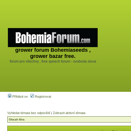
grower forum Bohemiaseeds ,
grower bazar free.
forum pro všechny , free speech forum - svoboda slova
Přihlásit se
Registrovat
Vyhledat témata bez odpovědí
|
Zobrazit aktivní témata
Obsah fóra