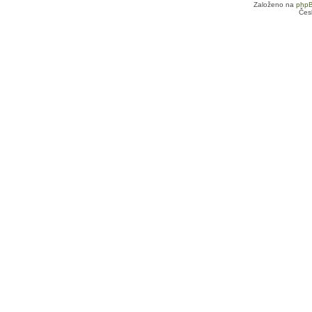
Založeno na
php
Čes