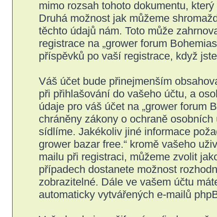
mimo rozsah tohoto dokumentu, který s
Druhá možnost jak můžeme shromažďov
těchto údajů nám. Toto může zahrnova
registrace na „grower forum Bohemiase
příspěvků po vaší registrace, když jste
Váš účet bude přinejmenším obsahovat
při přihlašování do vašeho účtu, a os
údaje pro váš účet na „grower forum B
chráněny zákony o ochraně osobních úd
sídlíme. Jakékoliv jiné informace po
grower bazar free.“ kromě vašeho uži
mailu při registraci, můžeme zvolit j
případech dostanete možnost rozhodno
zobrazitelné. Dále ve vašem účtu mát
automaticky vytvářených e-mailů php