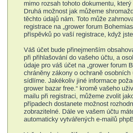
mimo rozsah tohoto dokumentu, který s
Druhá možnost jak můžeme shromažďov
těchto údajů nám. Toto může zahrnova
registrace na „grower forum Bohemiase
příspěvků po vaší registrace, když jste
Váš účet bude přinejmenším obsahovat
při přihlašování do vašeho účtu, a os
údaje pro váš účet na „grower forum B
chráněny zákony o ochraně osobních úd
sídlíme. Jakékoliv jiné informace po
grower bazar free.“ kromě vašeho uži
mailu při registraci, můžeme zvolit j
případech dostanete možnost rozhodno
zobrazitelné. Dále ve vašem účtu mát
automaticky vytvářených e-mailů php