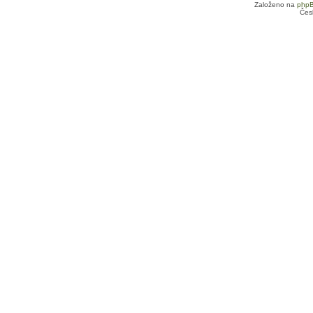
Založeno na
php
Čes