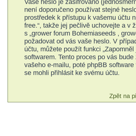
Vaše heslo je zašifrováno (jednosměrn
není doporučeno používat stejné heslo
prostředek k přístupu k vašemu účtu 
free.“, takže jej pečlivě uchovejte a
s „grower forum Bohemiaseeds , grower 
požadovat od vás vaše heslo. V přípa
účtu, můžete použít funkci „Zapomně
softwarem. Tento proces po vás bude 
vašeho e-mailu, poté phpBB software 
se mohli přihlásit ke svému účtu.
Zpět na p