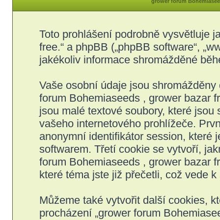
grower forum Bohemiaseeds
Toto prohlášení podrobně vysvětluje 
free.“ a phpBB („phpBB software“, „
jakékoliv informace shromážděné běh
Vaše osobní údaje jsou shromážděny 
forum Bohemiaseeds , grower bazar fre
jsou malé textové soubory, které jso
vašeho internetového prohlížeče. Prvn
anonymní identifikátor session, které
softwarem. Třetí cookie se vytvoří, j
forum Bohemiaseeds , grower bazar fre
které téma jste již přečetli, což vede
Můžeme také vytvořit další cookies, 
procházení „grower forum Bohemiaseeds