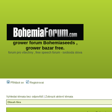
grower forum Bohemiaseeds ,
grower bazar free.
forum pro všechny , free speech forum - svoboda slova
Přihlásit se
Registrovat
Vyhledat témata bez odpovědí
|
Zobrazit aktivní témata
Obsah fóra