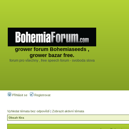
grower forum Bohemiaseeds ,
grower bazar free.
forum pro všechny , free speech forum - svoboda slova
Přihlásit se
Registrovat
Vyhledat témata bez odpovědí
|
Zobrazit aktivní témata
Obsah fóra