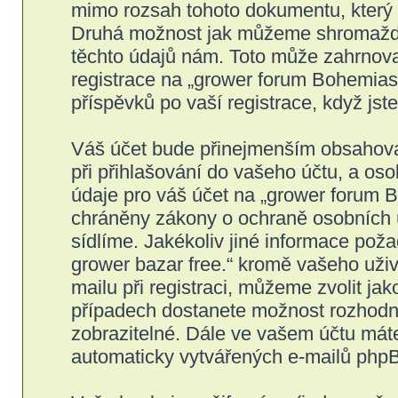
mimo rozsah tohoto dokumentu, který s
Druhá možnost jak můžeme shromažďov
těchto údajů nám. Toto může zahrnova
registrace na „grower forum Bohemiase
příspěvků po vaší registrace, když jste
Váš účet bude přinejmenším obsahovat
při přihlašování do vašeho účtu, a os
údaje pro váš účet na „grower forum B
chráněny zákony o ochraně osobních úd
sídlíme. Jakékoliv jiné informace po
grower bazar free.“ kromě vašeho uži
mailu při registraci, můžeme zvolit j
případech dostanete možnost rozhodno
zobrazitelné. Dále ve vašem účtu mát
automaticky vytvářených e-mailů php