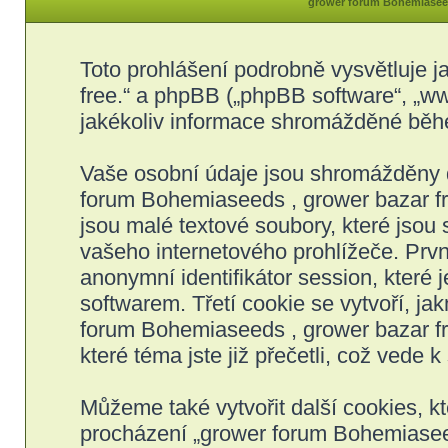
grower forum Bohemiaseeds
Toto prohlášení podrobně vysvětluje 
free.“ a phpBB („phpBB software“, „
jakékoliv informace shromážděné běh
Vaše osobní údaje jsou shromážděny 
forum Bohemiaseeds , grower bazar fre
jsou malé textové soubory, které jso
vašeho internetového prohlížeče. Prvn
anonymní identifikátor session, které
softwarem. Třetí cookie se vytvoří, j
forum Bohemiaseeds , grower bazar fre
které téma jste již přečetli, což vede
Můžeme také vytvořit další cookies, 
procházení „grower forum Bohemiaseeds