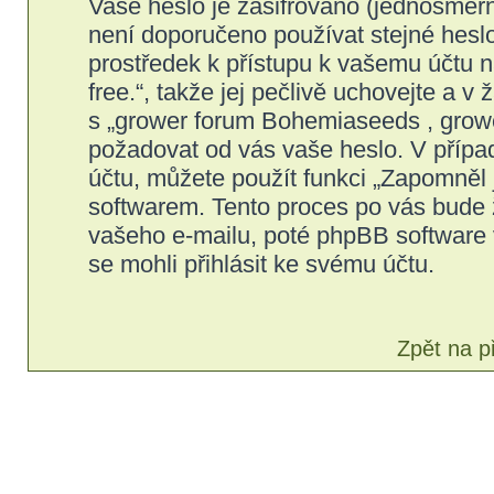
Vaše heslo je zašifrováno (jednosměrn
není doporučeno používat stejné heslo
prostředek k přístupu k vašemu účtu 
free.“, takže jej pečlivě uchovejte a
s „grower forum Bohemiaseeds , grower 
požadovat od vás vaše heslo. V přípa
účtu, můžete použít funkci „Zapomně
softwarem. Tento proces po vás bude 
vašeho e-mailu, poté phpBB software 
se mohli přihlásit ke svému účtu.
Zpět na p