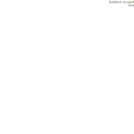
Založeno na
php
Čes